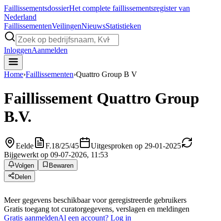
Faillissements
dossier
Het complete faillissementsregister van
Nederland
Faillissementen
Veilingen
Nieuws
Statistieken
Inloggen
Aanmelden
Home
›
Faillissementen
›
Quattro Group B V
Faillissement
Quattro Group
B.V.
Eelde
F.18/25/45
Uitgesproken op 29-01-2025
Bijgewerkt op 09-07-2026, 11:53
Volgen
Bewaren
Delen
Meer gegevens beschikbaar voor geregistreerde gebruikers
Gratis toegang tot curatorgegevens, verslagen en meldingen
Gratis aanmelden
Al een account? Log in