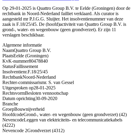
Op 29-01-2025 is Quattro Group B.V. te Eelde (Groningen) door de
rechtbank in Noord-Nederland failliet verklaard. Als curator is
aangesteld mr P.J.G.G. Sluijter. Het insolventienummer van deze
zaak is F.18/25/45. De (hoofd)activiteit van Quattro Group B.V. is
grond-, water- en wegenbouw (geen grondverzet). Er zijn 11
verslagen beschikbaar.
Algemene informatie
Naam
Quattro Group B.V.
Plaats
Eelde (Groningen)
KvK-nummer
80478840
Status
Faillissement
Insolventienr.
F.18/25/45
Rechtbank
Noord-Nederland
Rechter-commissaris
mr. S. van Gessel
Uitgesproken op
28-01-2025
Rechtsvorm
Besloten vennootschap
Datum oprichting
30-09-2020
Branche
Groep
Bouwnijverheid
Hoofdcode
Grond-, water- en wegenbouw (geen grondverzet) (42)
Nevencode
Leggen van elektriciteits- en telecommunicatiekabels
(4222)
Nevencode 2
Grondverzet (4312)