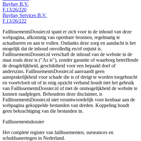
Buybay B.V.
F.13/26/220
Buybay Services B.V.
F.13/26/222
FaillissementsDossier.nl spant er zich voor in de inhoud van deze
webpagina, afkomstig van openbare bronnen, regelmatig te
actualiseren en aan te vullen. Ondanks deze zorg en aandacht is het
mogelijk dat de inhoud onvolledig en/of onjuist is.
FaillissementsDossier.nl verschaft de inhoud van de website in de
staat zoals deze is ("As is"), zonder garantie of waarborg betreffende
de deugdelijkheid, geschiktheid voor een bepaald doel of
anderszins. FaillissementsDossier.nl aanvaardt geen
aansprakelijkheid voor schade die is of dreigt te worden toegebracht
en voortvloeit uit of in enig opzicht verband houdt met het gebruik
van FaillissementsDossier.nl of met de onmogelijkheid de website te
kunnen raadplegen. Behoudens deze disclaimer, is
FaillissementsDossier.nl niet verantwoordelijk voor kenbaar aan de
webpagina gekoppelde bestanden van derden. Koppeling houdt
geen bekrachtiging van die bestanden in.
Faillissements
dossier
Het complete register van faillissementen, surseances en
schuldsaneringen in Nederland.