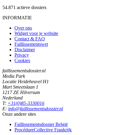
54.871
actieve dossiers
INFORMATIE
Over ons
Widget voor je website
Contact & FAQ
Faillissementswet
Disclaimer
Privacy
Cookies
faillissementsdossier.nl
Media Park
Locatie Heideheuvel H1
Mart Smeetslaan 1
1217 ZE Hilversum
Nederland
T:
+31(0)85-3330016
E:
info@faillissementsdossier.nl
Onze andere sites
Faillissementsdossier
België
ProcédureCollective
Frankrijk