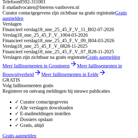
Telefoon
0592-311001
E-mail
advocaten@bierens-vanboven.nl
Curator contactgegevens zijn zichtbaar na gratis registratie
Gratis
aanmelden
Verslagen
Financieel verslag
18_nne_25_45_F_V_11_B
02-07-2026
Verslag
18_nne_25_45_F_V_10
04-03-2026
Financieel verslag
18_nne_25_45_F_V_09_B
04-03-2026
Verslag
18_nne_25_45_F_V_08
28-11-2025
Financieel verslag
18_nne_25_45_F_V_07_B
28-11-2025
Verslagen zijn zichtbaar na gratis registratie
Gratis aanmelden
Meer faillissementen in Groningen
Meer faillissementen in
Bouwnijverheid
Meer faillissementen in Eelde
GRATIS
Volg faillissementen gratis
Registreer en ontvang meldingen bij nieuwe publicaties
✓
Curator contactgegevens
✓
Alle verslagen downloaden
✓
E-mailmeldingen instellen
✓
Dossiers opslaan
✓
Gratis, altijd
Gratis aanmelden