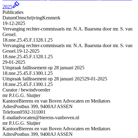
2025
Publicaties
Datum
Omschrijving
Kenmerk
19-12-2025
Vervanging rechter-commissaris mr. N.A. Baarsma door mr. S. van
Gessel.
18.nne.25.45.F.1328.1.25
Vervanging rechter-commissaris mr. N.A. Baarsma door mr. S. van
Gessel.
19-12-2025
18.nne.25.45.F.1328.1.25
29-01-2025
Uitspraak faillissement op 28 januari 2025
18.nne.25.45.F.1300.1.25
Uitspraak faillissement op 28 januari 2025
29-01-2025
18.nne.25.45.F.1300.1.25
Curator / bewindvoerder
mr P.J.G.G. Sluijter
Kantoor
Bierens en van Boven Advocaten en Mediators
Adres
Postbus 399, 9400AJ ASSEN
Telefoon
0592-311001
E-mail
advocaten@bierens-vanboven.nl
mr P.J.G.G. Sluijter
Kantoor
Bierens en van Boven Advocaten en Mediators
Adres
Postbus 399, 9400AJ ASSEN