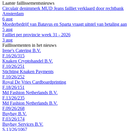
Laatste faillissementsnieuws
Circulair denimmerk MUD Jeans failliet verklaard door rechtbank
Amsterdam
6 aug
Moederbedrijf van Batavus en Sparta vraagt uitstel van betaling aan
5 aug
Failliet per provincie week 31 - 2026
3 aug
Faillissementen in het nieuws
Irene's Catering B.V.
F.16/26/315
Knaken Cryptohandel B.V.
F.10/26/251
Stichting Knaken Payments
F.10/26/252
Royal De Vries Cardboardprinting
F.18/26/151
Md Fashion Netherlands B.V.
F.13/26/235
Md Fashion Netherlands B.V.
F.09/26/268
Buybay B.V.
F.03/26/174
Buybay Services B.V.
S.13/26/1067