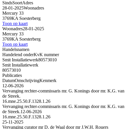
Sinds
Soort
Adres
28-01-2025
Woonadres
Mercury 33
3769KA Soesterberg
Toon op kaart
Woonadres
28-01-2025
Mercury 33
3769KA Soesterberg
Toon op kaart
Handelsnamen
Handelend onder
KvK nummer
Smit Installatiewerk
80573010
Smit Installatiewerk
80573010
Publicaties
Datum
Omschrijving
Kenmerk
12-06-2026
Vervanging rechter-commissaris mr. G. Konings door mr. K.G. van
de Streek.
16.mne.25.50.F.1328.1.26
Vervanging rechter-commissaris mr. G. Konings door mr. K.G. van
de Streek.
12-06-2026
16.mne.25.50.F.1328.1.26
25-11-2025
Vervanging curator mr D. de Waal door mr J.W.H. Rouers