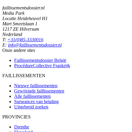
faillissementsdossier.nl
Media Park
Locatie Heideheuvel H1
Mart Smeetslaan 1
1217 ZE Hilversum
Nederland
T:
+31(0)85-3330016
E:
info@faillissementsdossier.nl
Onze andere sites
Faillissementsdossier
België
ProcédureCollective
Frankrijk
FAILLISSEMENTEN
Nieuwe faillissementen
Gewijzigde faillissementen
Alle faillissementen
Surseances van betaling
Uitgebreid zoeken
PROVINCIES
Drenthe