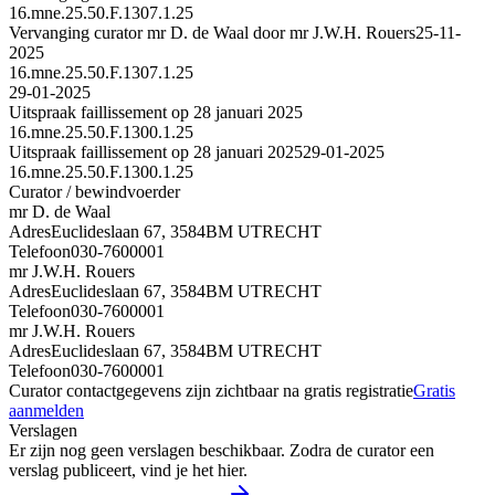
16.mne.25.50.F.1307.1.25
Vervanging curator mr D. de Waal door mr J.W.H. Rouers
25-11-
2025
16.mne.25.50.F.1307.1.25
29-01-2025
Uitspraak faillissement op 28 januari 2025
16.mne.25.50.F.1300.1.25
Uitspraak faillissement op 28 januari 2025
29-01-2025
16.mne.25.50.F.1300.1.25
Curator / bewindvoerder
mr D. de Waal
Adres
Euclideslaan 67, 3584BM UTRECHT
Telefoon
030-7600001
mr J.W.H. Rouers
Adres
Euclideslaan 67, 3584BM UTRECHT
Telefoon
030-7600001
mr J.W.H. Rouers
Adres
Euclideslaan 67, 3584BM UTRECHT
Telefoon
030-7600001
Curator contactgegevens zijn zichtbaar na gratis registratie
Gratis
aanmelden
Verslagen
Er zijn nog geen verslagen beschikbaar. Zodra de curator een
verslag publiceert, vind je het hier.