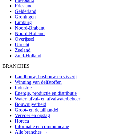
Flevoland
Friesland
Gelderland
Groningen
Limburg
Noord-Brabant
Noord-Holland
Overijssel
Utrecht
Zeeland
Zuid-Holland
BRANCHES
Landbouw, bosbouw en visserij
Winning van delfstoffen
Industrie
Energie, productie en distributie
Water; afval- en afvalwaterbeheer
Bouwnijverheid
Groot- en detailhandel
Vervoer en opslag
Horeca
Informatie en communicatie
Alle branches →