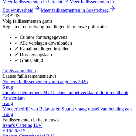
Meer faillissementen in Utrecht
Meer faillissementen in
Bouwnijverheid
Meer faillissementen in Soesterberg
GRATIS
Volg faillissementen gratis
Registreer en ontvang meldingen bij nieuwe publicaties
✓
Curator contactgegevens
✓
Alle verslagen downloaden
✓
E-mailmeldingen instellen
✓
Dossiers opslaan
✓
Gratis, altijd
Gratis aanmelden
Laatste faillissementsnieuws
Nieuwe faillissementen van 6 augustus 2026
6 aug
Circulair denimmerk MUD Jeans failliet verklaard door rechtbank
Amsterdam
6 aug
Moederbedrijf van Batavus en Sparta vraagt uitstel van betaling aan
5 aug
Faillissementen in het nieuws
Irene's Catering B.V.
F.16/26/315