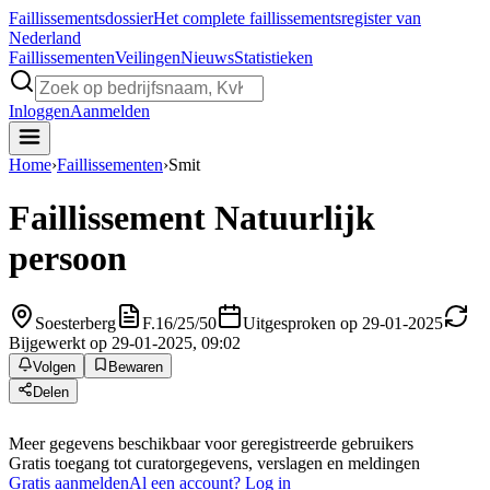
Faillissements
dossier
Het complete faillissementsregister van
Nederland
Faillissementen
Veilingen
Nieuws
Statistieken
Inloggen
Aanmelden
Home
›
Faillissementen
›
Smit
Faillissement
Natuurlijk
persoon
Soesterberg
F.16/25/50
Uitgesproken op 29-01-2025
Bijgewerkt op 29-01-2025, 09:02
Volgen
Bewaren
Delen
Meer gegevens beschikbaar voor geregistreerde gebruikers
Gratis toegang tot curatorgegevens, verslagen en meldingen
Gratis aanmelden
Al een account? Log in