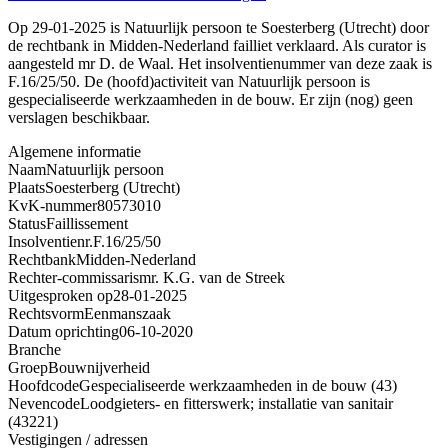
Op 29-01-2025 is Natuurlijk persoon te Soesterberg (Utrecht) door
de rechtbank in Midden-Nederland failliet verklaard. Als curator is
aangesteld mr D. de Waal. Het insolventienummer van deze zaak is
F.16/25/50. De (hoofd)activiteit van Natuurlijk persoon is
gespecialiseerde werkzaamheden in de bouw. Er zijn (nog) geen
verslagen beschikbaar.
Algemene informatie
Naam
Natuurlijk persoon
Plaats
Soesterberg (Utrecht)
KvK-nummer
80573010
Status
Faillissement
Insolventienr.
F.16/25/50
Rechtbank
Midden-Nederland
Rechter-commissaris
mr. K.G. van de Streek
Uitgesproken op
28-01-2025
Rechtsvorm
Eenmanszaak
Datum oprichting
06-10-2020
Branche
Groep
Bouwnijverheid
Hoofdcode
Gespecialiseerde werkzaamheden in de bouw (43)
Nevencode
Loodgieters- en fitterswerk; installatie van sanitair
(43221)
Vestigingen / adressen