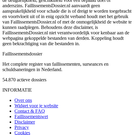
de deugdelijkheid, geschiktheid voor een bepaald doel of
anderszins. FaillissementsDossier.nl aanvaardt geen
aansprakelijkheid voor schade die is of dreigt te worden toegebracht
en voortvloeit uit of in enig opzicht verband houdt met het gebruik
van FaillissementsDossier.nl of met de onmogelijkheid de website te
kunnen raadplegen. Behoudens deze disclaimer, is
FaillissementsDossier.nl niet verantwoordelijk voor kenbaar aan de
webpagina gekoppelde bestanden van derden. Koppeling houdt
geen bekrachtiging van die bestanden in.
Faillissements
dossier
Het complete register van faillissementen, surseances en
schuldsaneringen in Nederland.
54.870
actieve dossiers
INFORMATIE
Over ons
Widget voor je website
Contact & FAQ
Faillissementswet
Disclaimer
Privacy
Cookies