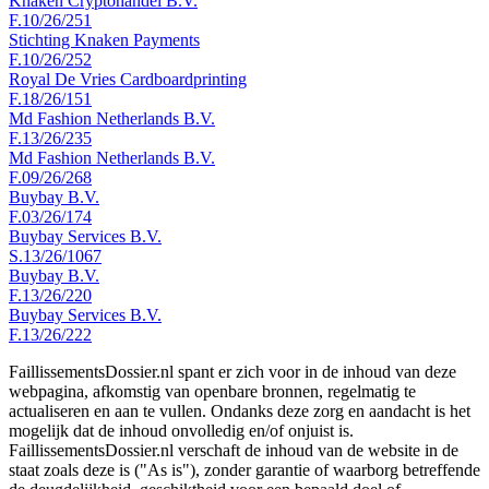
Knaken Cryptohandel B.V.
F.10/26/251
Stichting Knaken Payments
F.10/26/252
Royal De Vries Cardboardprinting
F.18/26/151
Md Fashion Netherlands B.V.
F.13/26/235
Md Fashion Netherlands B.V.
F.09/26/268
Buybay B.V.
F.03/26/174
Buybay Services B.V.
S.13/26/1067
Buybay B.V.
F.13/26/220
Buybay Services B.V.
F.13/26/222
FaillissementsDossier.nl spant er zich voor in de inhoud van deze
webpagina, afkomstig van openbare bronnen, regelmatig te
actualiseren en aan te vullen. Ondanks deze zorg en aandacht is het
mogelijk dat de inhoud onvolledig en/of onjuist is.
FaillissementsDossier.nl verschaft de inhoud van de website in de
staat zoals deze is ("As is"), zonder garantie of waarborg betreffende