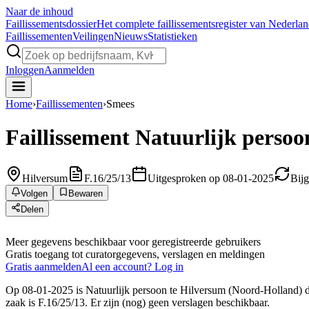
Naar de inhoud
Faillissements
dossier
Het complete faillissementsregister van Nederla
Faillissementen
Veilingen
Nieuws
Statistieken
Inloggen
Aanmelden
Home
›
Faillissementen
›
Smees
Faillissement
Natuurlijk persoo
Hilversum
F.16/25/13
Uitgesproken op 08-01-2025
Bij
Volgen
Bewaren
Delen
Meer gegevens beschikbaar voor geregistreerde gebruikers
Gratis toegang tot curatorgegevens, verslagen en meldingen
Gratis aanmelden
Al een account? Log in
Op 08-01-2025 is Natuurlijk persoon te Hilversum (Noord-Holland) do
zaak is F.16/25/13. Er zijn (nog) geen verslagen beschikbaar.