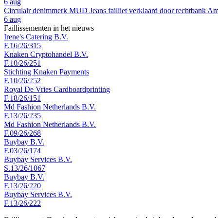
6 aug
Circulair denimmerk MUD Jeans failliet verklaard door rechtbank A
6 aug
Faillissementen in het nieuws
Irene's Catering B.V.
F.16/26/315
Knaken Cryptohandel B.V.
F.10/26/251
Stichting Knaken Payments
F.10/26/252
Royal De Vries Cardboardprinting
F.18/26/151
Md Fashion Netherlands B.V.
F.13/26/235
Md Fashion Netherlands B.V.
F.09/26/268
Buybay B.V.
F.03/26/174
Buybay Services B.V.
S.13/26/1067
Buybay B.V.
F.13/26/220
Buybay Services B.V.
F.13/26/222