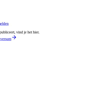
melden
bliceert, vind je het hier.
ilversum