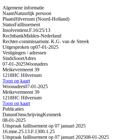
Algemene informatie
Naam
Natuurlijk persoon
Plaats
Hilversum (Noord-Holland)
Status
Faillissement
Insolventienr.
F.16/25/13
Rechtbank
Midden-Nederland
Rechter-commissaris
mr. K.G. van de Streek
Uitgesproken op
07-01-2025
Vestigingen / adressen
Sinds
Soort
Adres
07-01-2025
Woonadres
Meikevermeent 39
1218HC Hilversum
Toon op kaart
Woonadres
07-01-2025
Meikevermeent 39
1218HC Hilversum
Toon op kaart
Publicaties
Datum
Omschrijving
Kenmerk
08-01-2025
Uitspraak faillissement op 07 januari 2025
16.mne.25.13.F.1300.1.25
Uitspraak faillissement op 07 januari 2025
08-01-2025