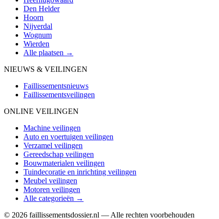
Den Helder
Hoorn
Nijverdal
Wognum
Wierden
Alle plaatsen →
NIEUWS & VEILINGEN
Faillissementsnieuws
Faillissementsveilingen
ONLINE VEILINGEN
Machine veilingen
Auto en voertuigen veilingen
Verzamel veilingen
Gereedschap veilingen
Bouwmaterialen veilingen
Tuindecoratie en inrichting veilingen
Meubel veilingen
Motoren veilingen
Alle categorieën →
© 2026 faillissementsdossier.nl — Alle rechten voorbehouden