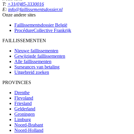
T:
+31(0)85-3330016
E:
info@faillissementsdossier.nl
Onze andere sites
Faillissementsdossier
België
ProcédureCollective
Frankrijk
FAILLISSEMENTEN
Nieuwe faillissementen
Gewijzigde faillissementen
Alle faillissementen
Surseances van betaling
Uitgebreid zoeken
PROVINCIES
Drenthe
Flevoland
Friesland
Gelderland
Groningen
Limburg
Noord-Brabant
Noord-Holland