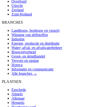
Overijssel
Utrecht
Zeeland
Zuid-Holland
BRANCHES
Landbouw, bosbouw en visserij
Winning van delfstoffen
Industrie
Energie, productie en distributie
Water; afval- en afvalwaterbeheer
Bouwnijverheid
Groot- en detailhandel
Vervoer en opslag
Horeca
Informatie en communicatie
Alle branches →
PLAATSEN
Enschede
Almelo
Alkmaar
Hengelo
Heerhugowaard