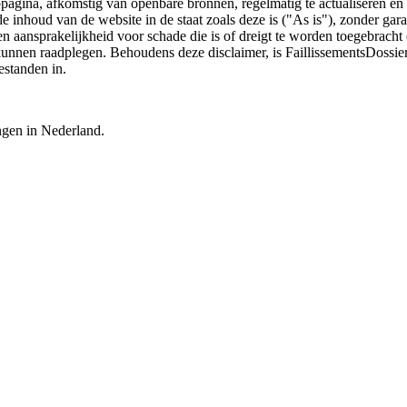
bpagina, afkomstig van openbare bronnen, regelmatig te actualiseren en 
 de inhoud van de website in de staat zoals deze is ("As is"), zonder ga
n aansprakelijkheid voor schade die is of dreigt te worden toegebracht 
 kunnen raadplegen. Behoudens deze disclaimer, is FaillissementsDossi
estanden in.
ingen in Nederland.