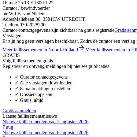
16.mne.25.13.F.1300.1.25
Curator / bewindvoerder
mr W.J.B. van Nielen
Adres
Maliebaan 80, 3581CW UTRECHT
Telefoon
030-2028500
Curator contactgegevens zijn zichtbaar na gratis registratie
Gratis aan
Verslagen
Er zijn nog geen verslagen beschikbaar. Zodra de curator een verslag pu
Meer faillissementen in Noord-Holland
Meer faillissementen in H
GRATIS
Volg faillissementen gratis
Registreer en ontvang meldingen bij nieuwe publicaties
✓
Curator contactgegevens
✓
Alle verslagen downloaden
✓
E-mailmeldingen instellen
✓
Dossiers opslaan
✓
Gratis, altijd
Gratis aanmelden
Laatste faillissementsnieuws
Nieuwe faillissementen van 7 augustus 2026
7 aug
Nieuwe faillissementen van 6 augustus 2026