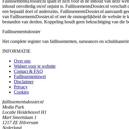
FaillissementsDossier.nl spant er zich voor in de inhoud van deze we
inhoud onvolledig en/of onjuist is. FaillissementsDossier.nl verschaft
een bepaald doel of anderszins. FaillissementsDossier.nl aanvaardt gee
van FaillissementsDossier.nl of met de onmogelijkheid de website te
bestanden van derden. Koppeling houdt geen bekrachtiging van die b
Faillissements
dossier
Het complete register van faillissementen, surseances en schuldsaner
INFORMATIE
Over ons
Widget voor je website
Contact & FAQ
Faillissementswet
Disclaimer
Privacy
Cookies
faillissementsdossier.nl
Media Park
Locatie Heideheuvel H1
Mart Smeetslaan 1
1217 ZE Hilversum
Nederland