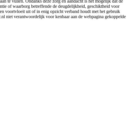
aan te vullen. Ondanks deze zorg en aandacht is het mogelijk dat de
rantie of waarborg betreffende de deugdelijkheid, geschiktheid voor
en voortvloeit uit of in enig opzicht verband houdt met het gebruik
er.nl niet verantwoordelijk voor kenbaar aan de webpagina gekoppelde