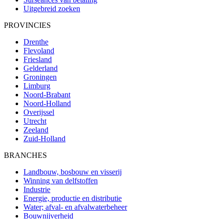
Uitgebreid zoeken
PROVINCIES
Drenthe
Flevoland
Friesland
Gelderland
Groningen
Limburg
Noord-Brabant
Noord-Holland
Overijssel
Utrecht
Zeeland
Zuid-Holland
BRANCHES
Landbouw, bosbouw en visserij
Winning van delfstoffen
Industrie
Energie, productie en distributie
Water; afval- en afvalwaterbeheer
Bouwnijverheid