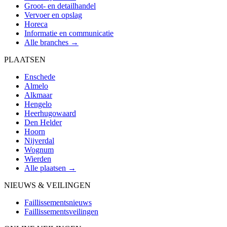
Groot- en detailhandel
Vervoer en opslag
Horeca
Informatie en communicatie
Alle branches →
PLAATSEN
Enschede
Almelo
Alkmaar
Hengelo
Heerhugowaard
Den Helder
Hoorn
Nijverdal
Wognum
Wierden
Alle plaatsen →
NIEUWS & VEILINGEN
Faillissementsnieuws
Faillissementsveilingen