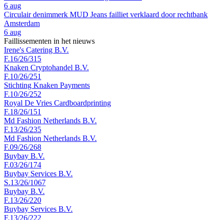
6 aug
Circulair denimmerk MUD Jeans failliet verklaard door rechtbank
Amsterdam
6 aug
Faillissementen in het nieuws
Irene's Catering B.V.
F.16/26/315
Knaken Cryptohandel B.V.
F.10/26/251
Stichting Knaken Payments
F.10/26/252
Royal De Vries Cardboardprinting
F.18/26/151
Md Fashion Netherlands B.V.
F.13/26/235
Md Fashion Netherlands B.V.
F.09/26/268
Buybay B.V.
F.03/26/174
Buybay Services B.V.
S.13/26/1067
Buybay B.V.
F.13/26/220
Buybay Services B.V.
F.13/26/222