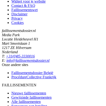
Widget voor je website
Contact & FAQ
Faillissementswet
Disclaimer
Privacy
Cookies
faillissementsdossier.nl
Media Park
Locatie Heideheuvel H1
Mart Smeetslaan 1
1217 ZE Hilversum
Nederland
T:
+31(0)85-3330016
E:
info@faillissementsdossier.nl
Onze andere sites
Faillissementsdossier
België
ProcédureCollective
Frankrijk
FAILLISSEMENTEN
Nieuwe faillissementen
Gewijzigde faillissementen
Alle faillissementen
Surseances van betaling