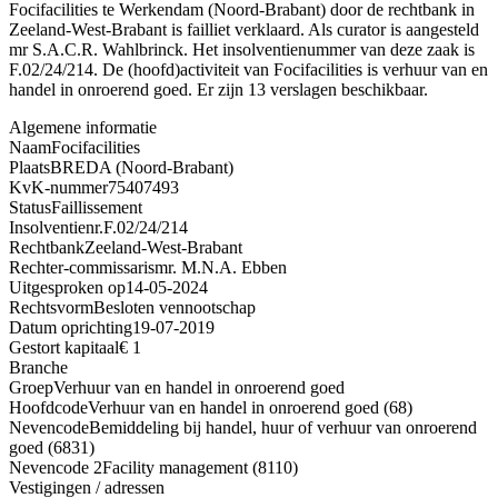
Focifacilities te Werkendam (Noord-Brabant) door de rechtbank in
Zeeland-West-Brabant is failliet verklaard. Als curator is aangesteld
mr S.A.C.R. Wahlbrinck. Het insolventienummer van deze zaak is
F.02/24/214. De (hoofd)activiteit van Focifacilities is verhuur van en
handel in onroerend goed. Er zijn 13 verslagen beschikbaar.
Algemene informatie
Naam
Focifacilities
Plaats
BREDA (Noord-Brabant)
KvK-nummer
75407493
Status
Faillissement
Insolventienr.
F.02/24/214
Rechtbank
Zeeland-West-Brabant
Rechter-commissaris
mr. M.N.A. Ebben
Uitgesproken op
14-05-2024
Rechtsvorm
Besloten vennootschap
Datum oprichting
19-07-2019
Gestort kapitaal
€ 1
Branche
Groep
Verhuur van en handel in onroerend goed
Hoofdcode
Verhuur van en handel in onroerend goed (68)
Nevencode
Bemiddeling bij handel, huur of verhuur van onroerend
goed (6831)
Nevencode 2
Facility management (8110)
Vestigingen / adressen