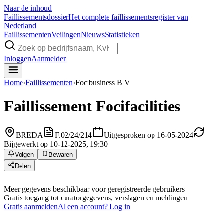
Naar de inhoud
Faillissements
dossier
Het complete faillissementsregister van
Nederland
Faillissementen
Veilingen
Nieuws
Statistieken
Inloggen
Aanmelden
Home
›
Faillissementen
›
Focibusiness B V
Faillissement
Focifacilities
BREDA
F.02/24/214
Uitgesproken op 16-05-2024
Bijgewerkt op 10-12-2025, 19:30
Volgen
Bewaren
Delen
Meer gegevens beschikbaar voor geregistreerde gebruikers
Gratis toegang tot curatorgegevens, verslagen en meldingen
Gratis aanmelden
Al een account? Log in