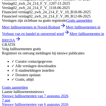
Verslag
02_zwb_24_214_F_V_12
07-11-2025
Verslag
02_zwb_24_214_F_V_11
18-06-2025
Financieel verslag
02_zwb_24_214_F_V_10_B
18-06-2025
Financieel verslag
02_zwb_24_214_F_V_09_B
12-06-2025
Verslagen zijn zichtbaar na gratis registratie
Gratis aanmelden
Meer faillissementen in Noord-Brabant
Meer faillissementen in
Verhuur van en handel in onroerend goed
Meer faillissementen in
BREDA
GRATIS
Volg faillissementen gratis
Registreer en ontvang meldingen bij nieuwe publicaties
✓
Curator contactgegevens
✓
Alle verslagen downloaden
✓
E-mailmeldingen instellen
✓
Dossiers opslaan
✓
Gratis, altijd
Gratis aanmelden
Laatste faillissementsnieuws
Nieuwe faillissementen van 7 augustus 2026
7 aug
Nieuwe faillissementen van 6 augustus 2026