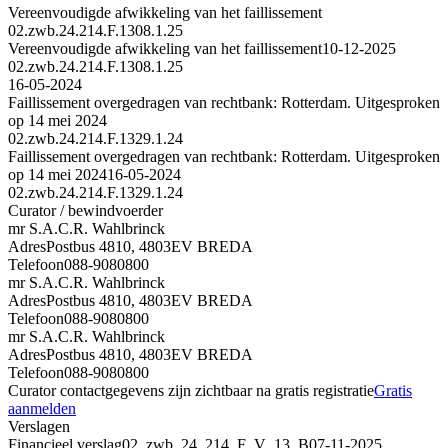
Vereenvoudigde afwikkeling van het faillissement
02.zwb.24.214.F.1308.1.25
Vereenvoudigde afwikkeling van het faillissement
10-12-2025
02.zwb.24.214.F.1308.1.25
16-05-2024
Faillissement overgedragen van rechtbank: Rotterdam. Uitgesproken
op 14 mei 2024
02.zwb.24.214.F.1329.1.24
Faillissement overgedragen van rechtbank: Rotterdam. Uitgesproken
op 14 mei 2024
16-05-2024
02.zwb.24.214.F.1329.1.24
Curator / bewindvoerder
mr S.A.C.R. Wahlbrinck
Adres
Postbus 4810, 4803EV BREDA
Telefoon
088-9080800
mr S.A.C.R. Wahlbrinck
Adres
Postbus 4810, 4803EV BREDA
Telefoon
088-9080800
mr S.A.C.R. Wahlbrinck
Adres
Postbus 4810, 4803EV BREDA
Telefoon
088-9080800
Curator contactgegevens zijn zichtbaar na gratis registratie
Gratis
aanmelden
Verslagen
Financieel verslag
02_zwb_24_214_F_V_13_B
07-11-2025