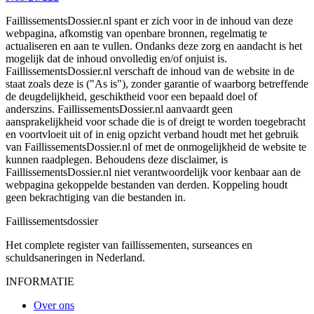
FaillissementsDossier.nl spant er zich voor in de inhoud van deze
webpagina, afkomstig van openbare bronnen, regelmatig te
actualiseren en aan te vullen. Ondanks deze zorg en aandacht is het
mogelijk dat de inhoud onvolledig en/of onjuist is.
FaillissementsDossier.nl verschaft de inhoud van de website in de
staat zoals deze is ("As is"), zonder garantie of waarborg betreffende
de deugdelijkheid, geschiktheid voor een bepaald doel of
anderszins. FaillissementsDossier.nl aanvaardt geen
aansprakelijkheid voor schade die is of dreigt te worden toegebracht
en voortvloeit uit of in enig opzicht verband houdt met het gebruik
van FaillissementsDossier.nl of met de onmogelijkheid de website te
kunnen raadplegen. Behoudens deze disclaimer, is
FaillissementsDossier.nl niet verantwoordelijk voor kenbaar aan de
webpagina gekoppelde bestanden van derden. Koppeling houdt
geen bekrachtiging van die bestanden in.
Faillissements
dossier
Het complete register van faillissementen, surseances en
schuldsaneringen in Nederland.
INFORMATIE
Over ons