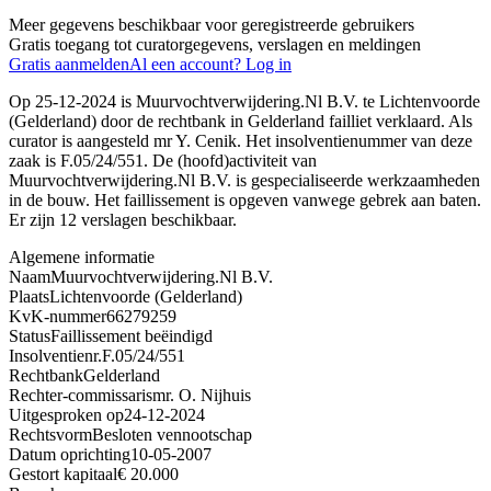
Meer gegevens beschikbaar voor geregistreerde gebruikers
Gratis toegang tot curatorgegevens, verslagen en meldingen
Gratis aanmelden
Al een account? Log in
Op 25-12-2024 is Muurvochtverwijdering.Nl B.V. te Lichtenvoorde
(Gelderland) door de rechtbank in Gelderland failliet verklaard. Als
curator is aangesteld mr Y. Cenik. Het insolventienummer van deze
zaak is F.05/24/551. De (hoofd)activiteit van
Muurvochtverwijdering.Nl B.V. is gespecialiseerde werkzaamheden
in de bouw. Het faillissement is opgeven vanwege gebrek aan baten.
Er zijn 12 verslagen beschikbaar.
Algemene informatie
Naam
Muurvochtverwijdering.Nl B.V.
Plaats
Lichtenvoorde (Gelderland)
KvK-nummer
66279259
Status
Faillissement beëindigd
Insolventienr.
F.05/24/551
Rechtbank
Gelderland
Rechter-commissaris
mr. O. Nijhuis
Uitgesproken op
24-12-2024
Rechtsvorm
Besloten vennootschap
Datum oprichting
10-05-2007
Gestort kapitaal
€ 20.000