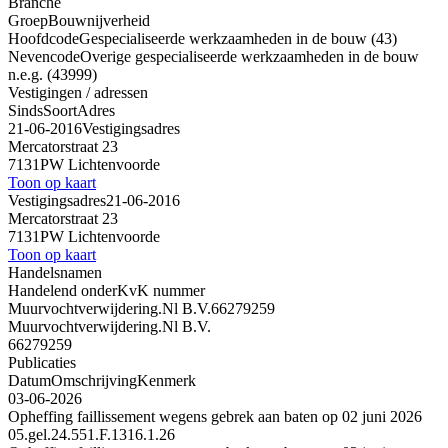
Branche
Groep
Bouwnijverheid
Hoofdcode
Gespecialiseerde werkzaamheden in de bouw (43)
Nevencode
Overige gespecialiseerde werkzaamheden in de bouw
n.e.g. (43999)
Vestigingen / adressen
Sinds
Soort
Adres
21-06-2016
Vestigingsadres
Mercatorstraat 23
7131PW Lichtenvoorde
Toon op kaart
Vestigingsadres
21-06-2016
Mercatorstraat 23
7131PW Lichtenvoorde
Toon op kaart
Handelsnamen
Handelend onder
KvK nummer
Muurvochtverwijdering.Nl B.V.
66279259
Muurvochtverwijdering.Nl B.V.
66279259
Publicaties
Datum
Omschrijving
Kenmerk
03-06-2026
Opheffing faillissement wegens gebrek aan baten op 02 juni 2026
05.gel.24.551.F.1316.1.26