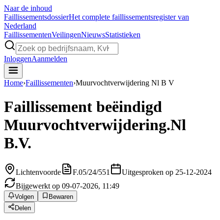
Naar de inhoud
Faillissements
dossier
Het complete faillissementsregister van
Nederland
Faillissementen
Veilingen
Nieuws
Statistieken
Inloggen
Aanmelden
Home
›
Faillissementen
›
Muurvochtverwijdering Nl B V
Faillissement beëindigd
Muurvochtverwijdering.Nl
B.V.
Lichtenvoorde
F.05/24/551
Uitgesproken op 25-12-2024
Bijgewerkt op 09-07-2026, 11:49
Volgen
Bewaren
Delen