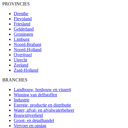
PROVINCIES
Drenthe
Flevoland
Friesland
Gelderland
Groningen
Limburg
Noord-Brabant
Noord-Holland
Overijssel
Utrecht
Zeeland
Zuid-Holland
BRANCHES
Landbouw, bosbouw en visserij
Winning van delfstoffen
Industrie
Energie, productie en distributie
Water; afval- en afvalwaterbeheer
Bouwnijverheid
Groot- en detailhandel
Vervoer en opslag