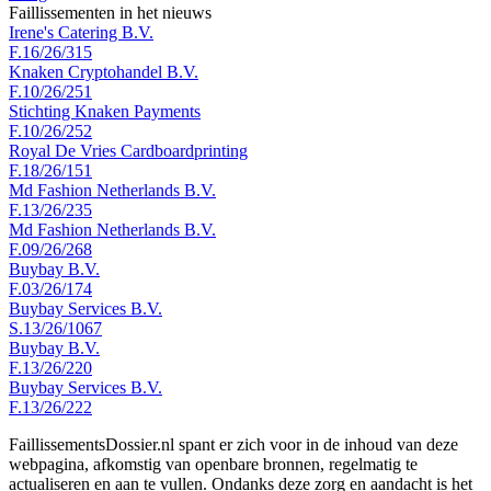
Faillissementen in het nieuws
Irene's Catering B.V.
F.16/26/315
Knaken Cryptohandel B.V.
F.10/26/251
Stichting Knaken Payments
F.10/26/252
Royal De Vries Cardboardprinting
F.18/26/151
Md Fashion Netherlands B.V.
F.13/26/235
Md Fashion Netherlands B.V.
F.09/26/268
Buybay B.V.
F.03/26/174
Buybay Services B.V.
S.13/26/1067
Buybay B.V.
F.13/26/220
Buybay Services B.V.
F.13/26/222
FaillissementsDossier.nl spant er zich voor in de inhoud van deze
webpagina, afkomstig van openbare bronnen, regelmatig te
actualiseren en aan te vullen. Ondanks deze zorg en aandacht is het