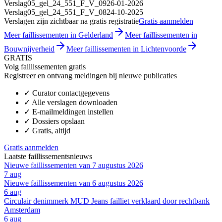
Verslag
05_gel_24_551_F_V_09
26-01-2026
Verslag
05_gel_24_551_F_V_08
24-10-2025
Verslagen zijn zichtbaar na gratis registratie
Gratis aanmelden
Meer faillissementen in Gelderland
Meer faillissementen in
Bouwnijverheid
Meer faillissementen in Lichtenvoorde
GRATIS
Volg faillissementen gratis
Registreer en ontvang meldingen bij nieuwe publicaties
✓
Curator contactgegevens
✓
Alle verslagen downloaden
✓
E-mailmeldingen instellen
✓
Dossiers opslaan
✓
Gratis, altijd
Gratis aanmelden
Laatste faillissementsnieuws
Nieuwe faillissementen van 7 augustus 2026
7 aug
Nieuwe faillissementen van 6 augustus 2026
6 aug
Circulair denimmerk MUD Jeans failliet verklaard door rechtbank
Amsterdam
6 aug