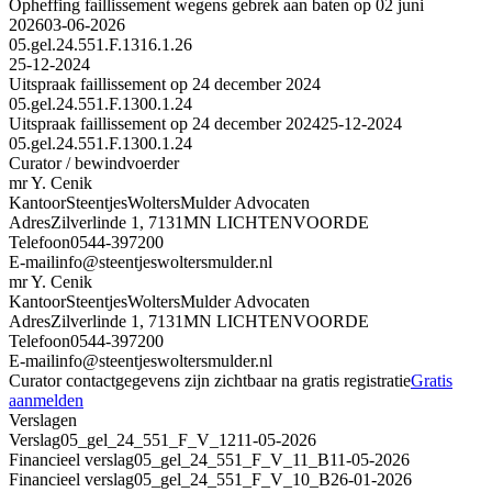
Opheffing faillissement wegens gebrek aan baten op 02 juni
2026
03-06-2026
05.gel.24.551.F.1316.1.26
25-12-2024
Uitspraak faillissement op 24 december 2024
05.gel.24.551.F.1300.1.24
Uitspraak faillissement op 24 december 2024
25-12-2024
05.gel.24.551.F.1300.1.24
Curator / bewindvoerder
mr Y. Cenik
Kantoor
SteentjesWoltersMulder Advocaten
Adres
Zilverlinde 1, 7131MN LICHTENVOORDE
Telefoon
0544-397200
E-mail
info@steentjeswoltersmulder.nl
mr Y. Cenik
Kantoor
SteentjesWoltersMulder Advocaten
Adres
Zilverlinde 1, 7131MN LICHTENVOORDE
Telefoon
0544-397200
E-mail
info@steentjeswoltersmulder.nl
Curator contactgegevens zijn zichtbaar na gratis registratie
Gratis
aanmelden
Verslagen
Verslag
05_gel_24_551_F_V_12
11-05-2026
Financieel verslag
05_gel_24_551_F_V_11_B
11-05-2026
Financieel verslag
05_gel_24_551_F_V_10_B
26-01-2026