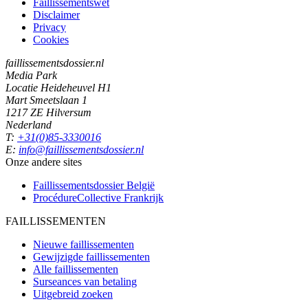
Faillissementswet
Disclaimer
Privacy
Cookies
faillissementsdossier.nl
Media Park
Locatie Heideheuvel H1
Mart Smeetslaan 1
1217 ZE Hilversum
Nederland
T:
+31(0)85-3330016
E:
info@faillissementsdossier.nl
Onze andere sites
Faillissementsdossier
België
ProcédureCollective
Frankrijk
FAILLISSEMENTEN
Nieuwe faillissementen
Gewijzigde faillissementen
Alle faillissementen
Surseances van betaling
Uitgebreid zoeken