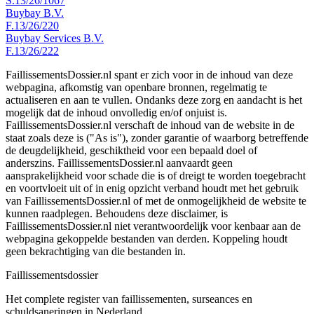
S.13/26/1067
Buybay B.V.
F.13/26/220
Buybay Services B.V.
F.13/26/222
FaillissementsDossier.nl spant er zich voor in de inhoud van deze
webpagina, afkomstig van openbare bronnen, regelmatig te
actualiseren en aan te vullen. Ondanks deze zorg en aandacht is het
mogelijk dat de inhoud onvolledig en/of onjuist is.
FaillissementsDossier.nl verschaft de inhoud van de website in de
staat zoals deze is ("As is"), zonder garantie of waarborg betreffende
de deugdelijkheid, geschiktheid voor een bepaald doel of
anderszins. FaillissementsDossier.nl aanvaardt geen
aansprakelijkheid voor schade die is of dreigt te worden toegebracht
en voortvloeit uit of in enig opzicht verband houdt met het gebruik
van FaillissementsDossier.nl of met de onmogelijkheid de website te
kunnen raadplegen. Behoudens deze disclaimer, is
FaillissementsDossier.nl niet verantwoordelijk voor kenbaar aan de
webpagina gekoppelde bestanden van derden. Koppeling houdt
geen bekrachtiging van die bestanden in.
Faillissements
dossier
Het complete register van faillissementen, surseances en
schuldsaneringen in Nederland.