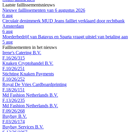
Laatste faillissementsnieuws
Nieuwe faillissementen van 6 augustus 2026
6 aug
Circulair denimmerk MUD Jeans failliet verklaard door rechtbank
Amsterdam
6 aug
Moederbedrijf van Batavus en Sparta vraagt uitstel van betaling aan
5 aug
Faillissementen in het nieuws
Irene's Catering B.V.
F.16/26/315
Knaken Cryptohandel B.V.
F.10/26/251
Stichting Knaken Payments
F.10/26/252
Royal De Vries Cardboardprinting
F.18/26/151
Md Fashion Netherlands B.V.
F.13/26/235
Md Fashion Netherlands B.V.
F.09/26/268
Buybay B.V.
F.03/26/174
Buybay Services B.V.