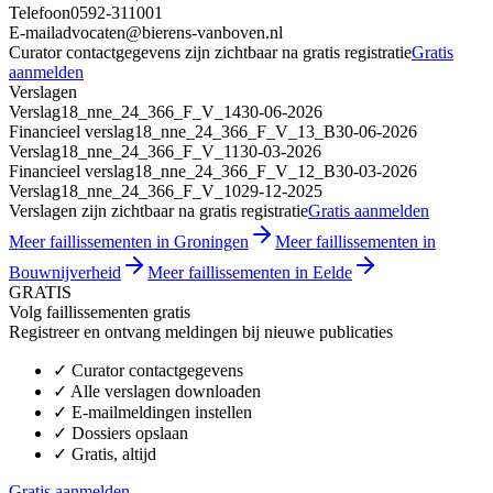
Telefoon
0592-311001
E-mail
advocaten@bierens-vanboven.nl
Curator contactgegevens zijn zichtbaar na gratis registratie
Gratis
aanmelden
Verslagen
Verslag
18_nne_24_366_F_V_14
30-06-2026
Financieel verslag
18_nne_24_366_F_V_13_B
30-06-2026
Verslag
18_nne_24_366_F_V_11
30-03-2026
Financieel verslag
18_nne_24_366_F_V_12_B
30-03-2026
Verslag
18_nne_24_366_F_V_10
29-12-2025
Verslagen zijn zichtbaar na gratis registratie
Gratis aanmelden
Meer faillissementen in Groningen
Meer faillissementen in
Bouwnijverheid
Meer faillissementen in Eelde
GRATIS
Volg faillissementen gratis
Registreer en ontvang meldingen bij nieuwe publicaties
✓
Curator contactgegevens
✓
Alle verslagen downloaden
✓
E-mailmeldingen instellen
✓
Dossiers opslaan
✓
Gratis, altijd
Gratis aanmelden