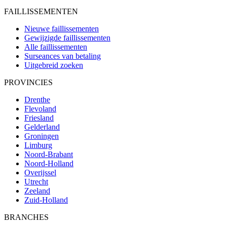
FAILLISSEMENTEN
Nieuwe faillissementen
Gewijzigde faillissementen
Alle faillissementen
Surseances van betaling
Uitgebreid zoeken
PROVINCIES
Drenthe
Flevoland
Friesland
Gelderland
Groningen
Limburg
Noord-Brabant
Noord-Holland
Overijssel
Utrecht
Zeeland
Zuid-Holland
BRANCHES