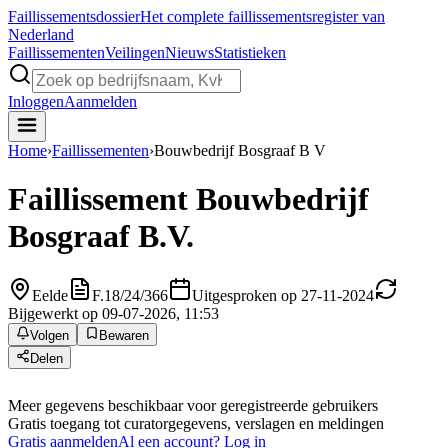
Faillissements
dossier
Het complete faillissementsregister van
Nederland
Faillissementen
Veilingen
Nieuws
Statistieken
Inloggen
Aanmelden
Home
›
Faillissementen
›
Bouwbedrijf Bosgraaf B V
Faillissement
Bouwbedrijf
Bosgraaf B.V.
Eelde
F.18/24/366
Uitgesproken op 27-11-2024
Bijgewerkt op 09-07-2026, 11:53
Volgen
Bewaren
Delen
Meer gegevens beschikbaar voor geregistreerde gebruikers
Gratis toegang tot curatorgegevens, verslagen en meldingen
Gratis aanmelden
Al een account? Log in