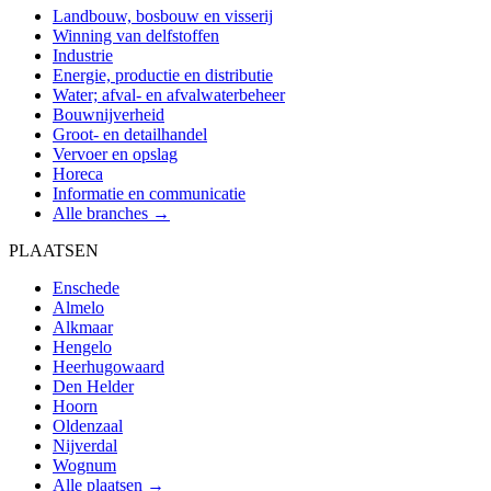
Landbouw, bosbouw en visserij
Winning van delfstoffen
Industrie
Energie, productie en distributie
Water; afval- en afvalwaterbeheer
Bouwnijverheid
Groot- en detailhandel
Vervoer en opslag
Horeca
Informatie en communicatie
Alle branches →
PLAATSEN
Enschede
Almelo
Alkmaar
Hengelo
Heerhugowaard
Den Helder
Hoorn
Oldenzaal
Nijverdal
Wognum
Alle plaatsen →