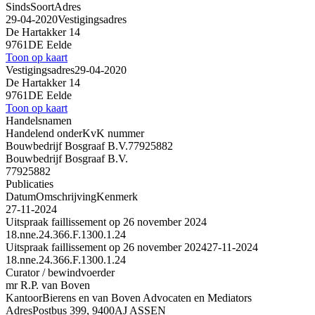
Sinds
Soort
Adres
29-04-2020
Vestigingsadres
De Hartakker 14
9761DE Eelde
Toon op kaart
Vestigingsadres
29-04-2020
De Hartakker 14
9761DE Eelde
Toon op kaart
Handelsnamen
Handelend onder
KvK nummer
Bouwbedrijf Bosgraaf B.V.
77925882
Bouwbedrijf Bosgraaf B.V.
77925882
Publicaties
Datum
Omschrijving
Kenmerk
27-11-2024
Uitspraak faillissement op 26 november 2024
18.nne.24.366.F.1300.1.24
Uitspraak faillissement op 26 november 2024
27-11-2024
18.nne.24.366.F.1300.1.24
Curator / bewindvoerder
mr R.P. van Boven
Kantoor
Bierens en van Boven Advocaten en Mediators
Adres
Postbus 399, 9400AJ ASSEN