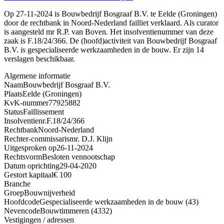
Op 27-11-2024 is Bouwbedrijf Bosgraaf B.V. te Eelde (Groningen)
door de rechtbank in Noord-Nederland failliet verklaard. Als curator
is aangesteld mr R.P. van Boven. Het insolventienummer van deze
zaak is F.18/24/366. De (hoofd)activiteit van Bouwbedrijf Bosgraaf
B.V. is gespecialiseerde werkzaamheden in de bouw. Er zijn 14
verslagen beschikbaar.
Algemene informatie
Naam
Bouwbedrijf Bosgraaf B.V.
Plaats
Eelde (Groningen)
KvK-nummer
77925882
Status
Faillissement
Insolventienr.
F.18/24/366
Rechtbank
Noord-Nederland
Rechter-commissaris
mr. D.J. Klijn
Uitgesproken op
26-11-2024
Rechtsvorm
Besloten vennootschap
Datum oprichting
29-04-2020
Gestort kapitaal
€ 100
Branche
Groep
Bouwnijverheid
Hoofdcode
Gespecialiseerde werkzaamheden in de bouw (43)
Nevencode
Bouwtimmeren (4332)
Vestigingen / adressen