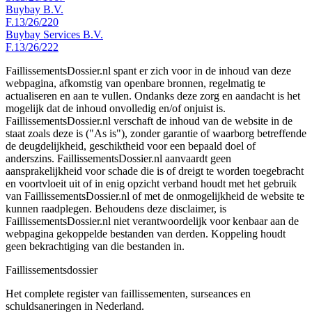
Buybay B.V.
F.13/26/220
Buybay Services B.V.
F.13/26/222
FaillissementsDossier.nl spant er zich voor in de inhoud van deze
webpagina, afkomstig van openbare bronnen, regelmatig te
actualiseren en aan te vullen. Ondanks deze zorg en aandacht is het
mogelijk dat de inhoud onvolledig en/of onjuist is.
FaillissementsDossier.nl verschaft de inhoud van de website in de
staat zoals deze is ("As is"), zonder garantie of waarborg betreffende
de deugdelijkheid, geschiktheid voor een bepaald doel of
anderszins. FaillissementsDossier.nl aanvaardt geen
aansprakelijkheid voor schade die is of dreigt te worden toegebracht
en voortvloeit uit of in enig opzicht verband houdt met het gebruik
van FaillissementsDossier.nl of met de onmogelijkheid de website te
kunnen raadplegen. Behoudens deze disclaimer, is
FaillissementsDossier.nl niet verantwoordelijk voor kenbaar aan de
webpagina gekoppelde bestanden van derden. Koppeling houdt
geen bekrachtiging van die bestanden in.
Faillissements
dossier
Het complete register van faillissementen, surseances en
schuldsaneringen in Nederland.