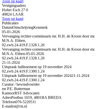
Toon op kaart
Vestigingsadres
Hoher Esch 27 0
49824 LAAR
Toon op kaart
Publicaties
Datum
Omschrijving
Kenmerk
05-01-2026
Vervanging rechter-commissaris mr. H.H. de Kroon door mr.
M.N.A. Ebben.
02.zwb.24.419.F.1328.1.26
Vervanging rechter-commissaris mr. H.H. de Kroon door mr.
M.N.A. Ebben.
05-01-2026
02.zwb.24.419.F.1328.1.26
21-11-2024
Uitspraak faillissement op 19 november 2024
02.zwb.24.419.F.1300.1.24
Uitspraak faillissement op 19 november 2024
21-11-2024
02.zwb.24.419.F.1300.1.24
Curator / bewindvoerder
mr P.E. Butterman
Kantoor
RST Advocaten
Adres
Postbus 1019, 4801BA BREDA
Telefoon
076-5220511
E-mail
rst@rst.nl