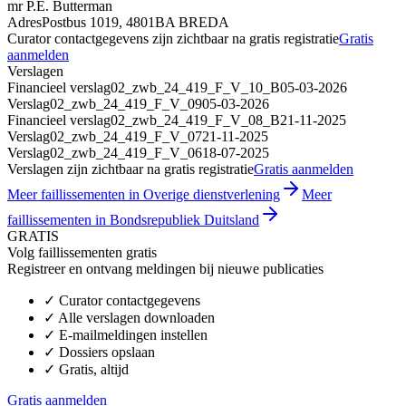
mr P.E. Butterman
Adres
Postbus 1019, 4801BA BREDA
Curator contactgegevens zijn zichtbaar na gratis registratie
Gratis
aanmelden
Verslagen
Financieel verslag
02_zwb_24_419_F_V_10_B
05-03-2026
Verslag
02_zwb_24_419_F_V_09
05-03-2026
Financieel verslag
02_zwb_24_419_F_V_08_B
21-11-2025
Verslag
02_zwb_24_419_F_V_07
21-11-2025
Verslag
02_zwb_24_419_F_V_06
18-07-2025
Verslagen zijn zichtbaar na gratis registratie
Gratis aanmelden
Meer faillissementen in Overige dienstverlening
Meer
faillissementen in Bondsrepubliek Duitsland
GRATIS
Volg faillissementen gratis
Registreer en ontvang meldingen bij nieuwe publicaties
✓
Curator contactgegevens
✓
Alle verslagen downloaden
✓
E-mailmeldingen instellen
✓
Dossiers opslaan
✓
Gratis, altijd
Gratis aanmelden