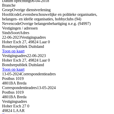
Datum oprichting
06-04-2018
Branche
Groep
Overige dienstverlening
Hoofdcode
Levensbeschouwelijke en politieke organisaties,
belangen- en ideële organisaties, hobbyclubs (94)
Nevencode
Overige belangenbehartiging n.e.g. (94997)
Vestigingen / adressen
Sinds
Soort
Adres
22-06-2023
Vestigingsadres
Hoher Esch 27, 49824 Laar 0
Bondsrepubliek Duitsland
Toon op kaart
Vestigingsadres
22-06-2023
Hoher Esch 27, 49824 Laar 0
Bondsrepubliek Duitsland
Toon op kaart
13-05-2024
Correspondentieadres
Postbus 1019
4801BA Breda
Correspondentieadres
13-05-2024
Postbus 1019
4801BA Breda
Vestigingsadres
Hoher Esch 27 0
49824 LAAR