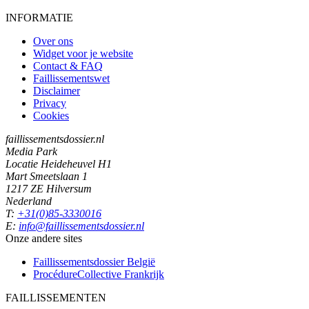
INFORMATIE
Over ons
Widget voor je website
Contact & FAQ
Faillissementswet
Disclaimer
Privacy
Cookies
faillissementsdossier.nl
Media Park
Locatie Heideheuvel H1
Mart Smeetslaan 1
1217 ZE Hilversum
Nederland
T:
+31(0)85-3330016
E:
info@faillissementsdossier.nl
Onze andere sites
Faillissementsdossier
België
ProcédureCollective
Frankrijk
FAILLISSEMENTEN