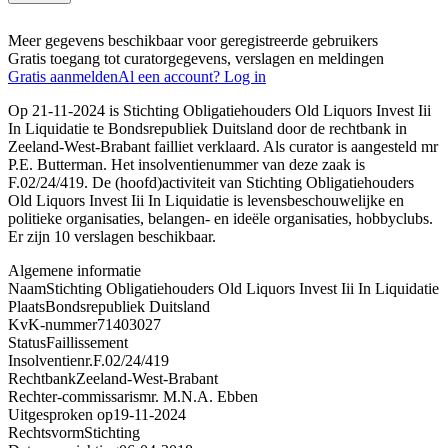
Meer gegevens beschikbaar voor geregistreerde gebruikers
Gratis toegang tot curatorgegevens, verslagen en meldingen
Gratis aanmelden
Al een account? Log in
Op 21-11-2024 is Stichting Obligatiehouders Old Liquors Invest Iii
In Liquidatie te Bondsrepubliek Duitsland door de rechtbank in
Zeeland-West-Brabant failliet verklaard. Als curator is aangesteld mr
P.E. Butterman. Het insolventienummer van deze zaak is
F.02/24/419. De (hoofd)activiteit van Stichting Obligatiehouders
Old Liquors Invest Iii In Liquidatie is levensbeschouwelijke en
politieke organisaties, belangen- en ideële organisaties, hobbyclubs.
Er zijn 10 verslagen beschikbaar.
Algemene informatie
Naam
Stichting Obligatiehouders Old Liquors Invest Iii In Liquidatie
Plaats
Bondsrepubliek Duitsland
KvK-nummer
71403027
Status
Faillissement
Insolventienr.
F.02/24/419
Rechtbank
Zeeland-West-Brabant
Rechter-commissaris
mr. M.N.A. Ebben
Uitgesproken op
19-11-2024
Rechtsvorm
Stichting