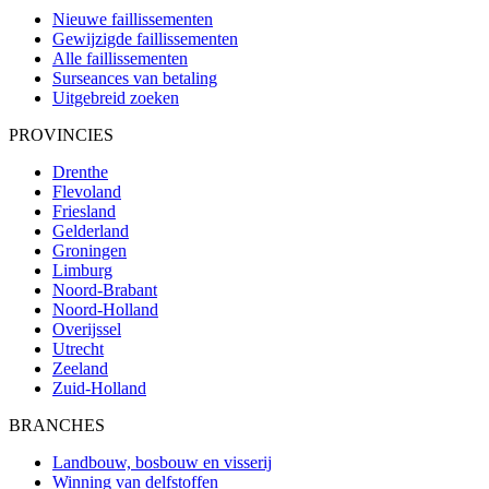
Nieuwe faillissementen
Gewijzigde faillissementen
Alle faillissementen
Surseances van betaling
Uitgebreid zoeken
PROVINCIES
Drenthe
Flevoland
Friesland
Gelderland
Groningen
Limburg
Noord-Brabant
Noord-Holland
Overijssel
Utrecht
Zeeland
Zuid-Holland
BRANCHES
Landbouw, bosbouw en visserij
Winning van delfstoffen