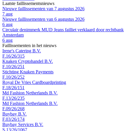
Laatste faillissementsnieuws
Nieuwe faillissementen van 7 augustus 2026
7 aug
Nieuwe faillissementen van 6 augustus 2026
6 aug
Circulair denimmerk MUD Jeans failliet verklaard door rechtbank
Amsterdam
6 aug
Faillissementen in het nieuws
Irene's Catering B.V.
F.16/26/315
Knaken Cryptohandel B.V.
F.10/26/251
Stichting Knaken Payments
F.10/26/252
Royal De Vries Cardboardprinting
F.18/26/151
Md Fashion Netherlands B.V.
F.13/26/235
Md Fashion Netherlands B.V.
F.09/26/268
Buybay B.V.
F.03/26/174
Buybay Services B.V.
S.13/26/1067