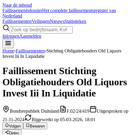
Naar de inhoud
Faillissements
dossier
Het complete faillissementsregister van
Nederland
Faillissementen
Veilingen
Nieuws
Statistieken
Inloggen
Aanmelden
Home
›
Faillissementen
›
Stichting Obligatiehouders Old Liquors
Invest Iii In Liquidatie
Faillissement
Stichting
Obligatiehouders Old Liquors
Invest Iii In Liquidatie
Bondsrepubliek Duitsland
F.02/24/419
Uitgesproken op
21-11-2024
Bijgewerkt op 05-03-2026, 18:01
Volgen
Bewaren
Delen