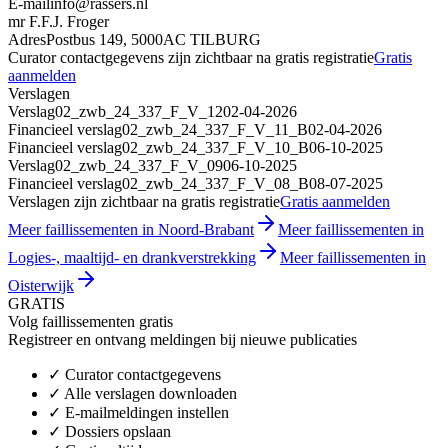
E-mail
info@rassers.nl
mr F.F.J. Froger
Adres
Postbus 149, 5000AC TILBURG
Curator contactgegevens zijn zichtbaar na gratis registratie
Gratis
aanmelden
Verslagen
Verslag
02_zwb_24_337_F_V_12
02-04-2026
Financieel verslag
02_zwb_24_337_F_V_11_B
02-04-2026
Financieel verslag
02_zwb_24_337_F_V_10_B
06-10-2025
Verslag
02_zwb_24_337_F_V_09
06-10-2025
Financieel verslag
02_zwb_24_337_F_V_08_B
08-07-2025
Verslagen zijn zichtbaar na gratis registratie
Gratis aanmelden
Meer faillissementen in Noord-Brabant
Meer faillissementen in
Logies-, maaltijd- en drankverstrekking
Meer faillissementen in
Oisterwijk
GRATIS
Volg faillissementen gratis
Registreer en ontvang meldingen bij nieuwe publicaties
✓
Curator contactgegevens
✓
Alle verslagen downloaden
✓
E-mailmeldingen instellen
✓
Dossiers opslaan