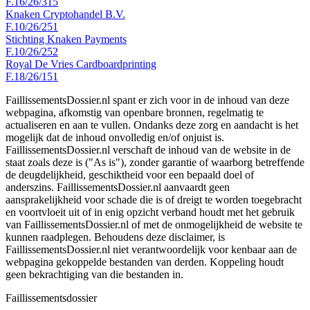
F.16/26/315
Knaken Cryptohandel B.V.
F.10/26/251
Stichting Knaken Payments
F.10/26/252
Royal De Vries Cardboardprinting
F.18/26/151
FaillissementsDossier.nl spant er zich voor in de inhoud van deze
webpagina, afkomstig van openbare bronnen, regelmatig te
actualiseren en aan te vullen. Ondanks deze zorg en aandacht is het
mogelijk dat de inhoud onvolledig en/of onjuist is.
FaillissementsDossier.nl verschaft de inhoud van de website in de
staat zoals deze is ("As is"), zonder garantie of waarborg betreffende
de deugdelijkheid, geschiktheid voor een bepaald doel of
anderszins. FaillissementsDossier.nl aanvaardt geen
aansprakelijkheid voor schade die is of dreigt te worden toegebracht
en voortvloeit uit of in enig opzicht verband houdt met het gebruik
van FaillissementsDossier.nl of met de onmogelijkheid de website te
kunnen raadplegen. Behoudens deze disclaimer, is
FaillissementsDossier.nl niet verantwoordelijk voor kenbaar aan de
webpagina gekoppelde bestanden van derden. Koppeling houdt
geen bekrachtiging van die bestanden in.
Faillissements
dossier