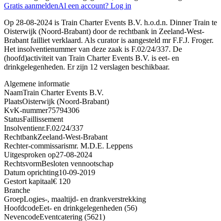
Gratis aanmelden
Al een account? Log in
Op 28-08-2024 is Train Charter Events B.V. h.o.d.n. Dinner Train te
Oisterwijk (Noord-Brabant) door de rechtbank in Zeeland-West-
Brabant failliet verklaard. Als curator is aangesteld mr F.F.J. Froger.
Het insolventienummer van deze zaak is F.02/24/337. De
(hoofd)activiteit van Train Charter Events B.V. is eet- en
drinkgelegenheden. Er zijn 12 verslagen beschikbaar.
Algemene informatie
Naam
Train Charter Events B.V.
Plaats
Oisterwijk (Noord-Brabant)
KvK-nummer
75794306
Status
Faillissement
Insolventienr.
F.02/24/337
Rechtbank
Zeeland-West-Brabant
Rechter-commissaris
mr. M.D.E. Leppens
Uitgesproken op
27-08-2024
Rechtsvorm
Besloten vennootschap
Datum oprichting
10-09-2019
Gestort kapitaal
€ 120
Branche
Groep
Logies-, maaltijd- en drankverstrekking
Hoofdcode
Eet- en drinkgelegenheden (56)
Nevencode
Eventcatering (5621)