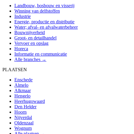
Landbouw, bosbouw en visserij
Winning van delfstoffen
Industrie
Energie, productie en distributie
Water; afval- en afvalwaterbeheer
Bouwnijverheid
Groot- en detailhandel
Vervoer en opslag
Horeca
Informatie en communicatie
Alle branches →
PLAATSEN
Enschede
Almelo
Alkmaar
Hengelo
Heerhugowaard
Den Helder
Hoorn
Nijverdal
Oldenzaal
Wognum
Alle plaatsen →