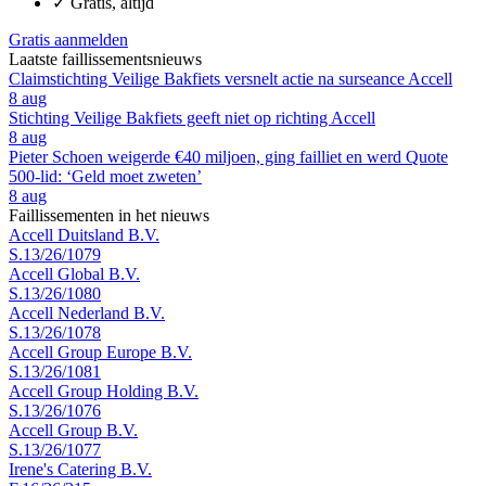
✓
Gratis, altijd
Gratis aanmelden
Laatste faillissementsnieuws
Claimstichting Veilige Bakfiets versnelt actie na surseance Accell
8 aug
Stichting Veilige Bakfiets geeft niet op richting Accell
8 aug
Pieter Schoen weigerde €40 miljoen, ging failliet en werd Quote
500-lid: ‘Geld moet zweten’
8 aug
Faillissementen in het nieuws
Accell Duitsland B.V.
S.13/26/1079
Accell Global B.V.
S.13/26/1080
Accell Nederland B.V.
S.13/26/1078
Accell Group Europe B.V.
S.13/26/1081
Accell Group Holding B.V.
S.13/26/1076
Accell Group B.V.
S.13/26/1077
Irene's Catering B.V.