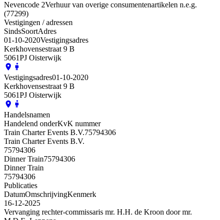
Nevencode 2
Verhuur van overige consumentenartikelen n.e.g.
(77299)
Vestigingen / adressen
Sinds
Soort
Adres
01-10-2020
Vestigingsadres
Kerkhovensestraat 9 B
5061PJ Oisterwijk
Vestigingsadres
01-10-2020
Kerkhovensestraat 9 B
5061PJ Oisterwijk
Handelsnamen
Handelend onder
KvK nummer
Train Charter Events B.V.
75794306
Train Charter Events B.V.
75794306
Dinner Train
75794306
Dinner Train
75794306
Publicaties
Datum
Omschrijving
Kenmerk
16-12-2025
Vervanging rechter-commissaris mr. H.H. de Kroon door mr.