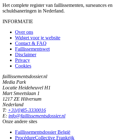
Het complete register van faillissementen, surseances en
schuldsaneringen in Nederland.
INFORMATIE
Over ons
Widget voor je website
Contact & FAQ
Faillissementswet
Disclaimer
Privacy
Cookies
faillissementsdossier.nl
Media Park
Locatie Heideheuvel H1
Mart Smeetslaan 1
1217 ZE Hilversum
Nederland
T:
+31(0)85-3330016
E:
info@faillissementsdossier.nl
Onze andere sites
Faillissementsdossier
België
ProcédureCollective
Frankrijk