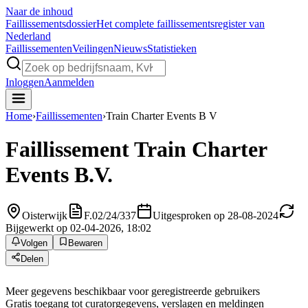
Naar de inhoud
Faillissements
dossier
Het complete faillissementsregister van
Nederland
Faillissementen
Veilingen
Nieuws
Statistieken
Inloggen
Aanmelden
Home
›
Faillissementen
›
Train Charter Events B V
Faillissement
Train Charter
Events B.V.
Oisterwijk
F.02/24/337
Uitgesproken op 28-08-2024
Bijgewerkt op 02-04-2026, 18:02
Volgen
Bewaren
Delen
Meer gegevens beschikbaar voor geregistreerde gebruikers
Gratis toegang tot curatorgegevens, verslagen en meldingen