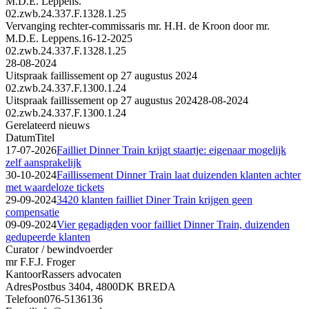
M.D.E. Leppens.
02.zwb.24.337.F.1328.1.25
Vervanging rechter-commissaris mr. H.H. de Kroon door mr.
M.D.E. Leppens.
16-12-2025
02.zwb.24.337.F.1328.1.25
28-08-2024
Uitspraak faillissement op 27 augustus 2024
02.zwb.24.337.F.1300.1.24
Uitspraak faillissement op 27 augustus 2024
28-08-2024
02.zwb.24.337.F.1300.1.24
Gerelateerd nieuws
Datum
Titel
17-07-2026
Failliet Dinner Train krijgt staartje: eigenaar mogelijk
zelf aansprakelijk
30-10-2024
Faillissement Dinner Train laat duizenden klanten achter
met waardeloze tickets
29-09-2024
3420 klanten failliet Diner Train krijgen geen
compensatie
09-09-2024
Vier gegadigden voor failliet Dinner Train, duizenden
gedupeerde klanten
Curator / bewindvoerder
mr F.F.J. Froger
Kantoor
Rassers advocaten
Adres
Postbus 3404, 4800DK BREDA
Telefoon
076-5136136