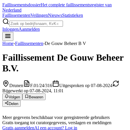
Faillissements
dossier
Het complete faillissementsregister van
Nederland
Faillissementen
Veilingen
Nieuws
Statistieken
Inloggen
Aanmelden
Home
›
Faillissementen
›
De Gouw Beheer B V
Faillissement
De Gouw Beheer
B.V.
Drunen
F.01/24/316
Uitgesproken op 07-08-2024
Bijgewerkt op 07-08-2024, 11:01
Volgen
Bewaren
Delen
Meer gegevens beschikbaar voor geregistreerde gebruikers
Gratis toegang tot curatorgegevens, verslagen en meldingen
Gratis aanmelden
Al een account? Log in