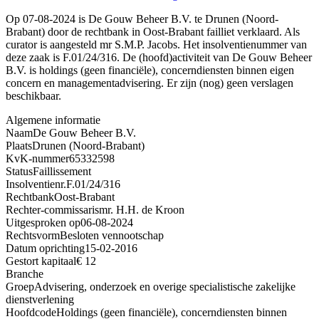
Op 07-08-2024 is De Gouw Beheer B.V. te Drunen (Noord-
Brabant) door de rechtbank in Oost-Brabant failliet verklaard. Als
curator is aangesteld mr S.M.P. Jacobs. Het insolventienummer van
deze zaak is F.01/24/316. De (hoofd)activiteit van De Gouw Beheer
B.V. is holdings (geen financiële), concerndiensten binnen eigen
concern en managementadvisering. Er zijn (nog) geen verslagen
beschikbaar.
Algemene informatie
Naam
De Gouw Beheer B.V.
Plaats
Drunen (Noord-Brabant)
KvK-nummer
65332598
Status
Faillissement
Insolventienr.
F.01/24/316
Rechtbank
Oost-Brabant
Rechter-commissaris
mr. H.H. de Kroon
Uitgesproken op
06-08-2024
Rechtsvorm
Besloten vennootschap
Datum oprichting
15-02-2016
Gestort kapitaal
€ 12
Branche
Groep
Advisering, onderzoek en overige specialistische zakelijke
dienstverlening
Hoofdcode
Holdings (geen financiële), concerndiensten binnen