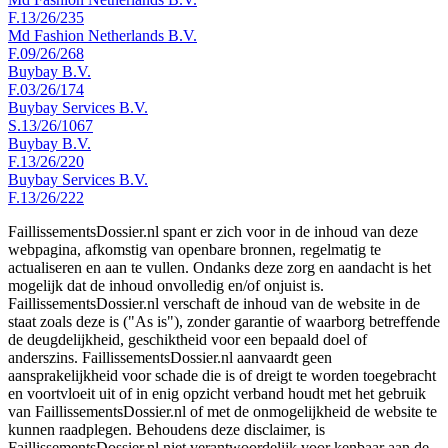
F.13/26/235
Md Fashion Netherlands B.V.
F.09/26/268
Buybay B.V.
F.03/26/174
Buybay Services B.V.
S.13/26/1067
Buybay B.V.
F.13/26/220
Buybay Services B.V.
F.13/26/222
FaillissementsDossier.nl spant er zich voor in de inhoud van deze
webpagina, afkomstig van openbare bronnen, regelmatig te
actualiseren en aan te vullen. Ondanks deze zorg en aandacht is het
mogelijk dat de inhoud onvolledig en/of onjuist is.
FaillissementsDossier.nl verschaft de inhoud van de website in de
staat zoals deze is ("As is"), zonder garantie of waarborg betreffende
de deugdelijkheid, geschiktheid voor een bepaald doel of
anderszins. FaillissementsDossier.nl aanvaardt geen
aansprakelijkheid voor schade die is of dreigt te worden toegebracht
en voortvloeit uit of in enig opzicht verband houdt met het gebruik
van FaillissementsDossier.nl of met de onmogelijkheid de website te
kunnen raadplegen. Behoudens deze disclaimer, is
FaillissementsDossier.nl niet verantwoordelijk voor kenbaar aan de