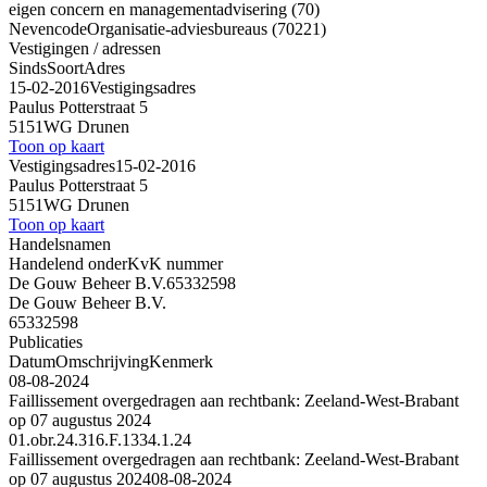
eigen concern en managementadvisering (70)
Nevencode
Organisatie-adviesbureaus (70221)
Vestigingen / adressen
Sinds
Soort
Adres
15-02-2016
Vestigingsadres
Paulus Potterstraat 5
5151WG Drunen
Toon op kaart
Vestigingsadres
15-02-2016
Paulus Potterstraat 5
5151WG Drunen
Toon op kaart
Handelsnamen
Handelend onder
KvK nummer
De Gouw Beheer B.V.
65332598
De Gouw Beheer B.V.
65332598
Publicaties
Datum
Omschrijving
Kenmerk
08-08-2024
Faillissement overgedragen aan rechtbank: Zeeland-West-Brabant
op 07 augustus 2024
01.obr.24.316.F.1334.1.24
Faillissement overgedragen aan rechtbank: Zeeland-West-Brabant
op 07 augustus 2024
08-08-2024