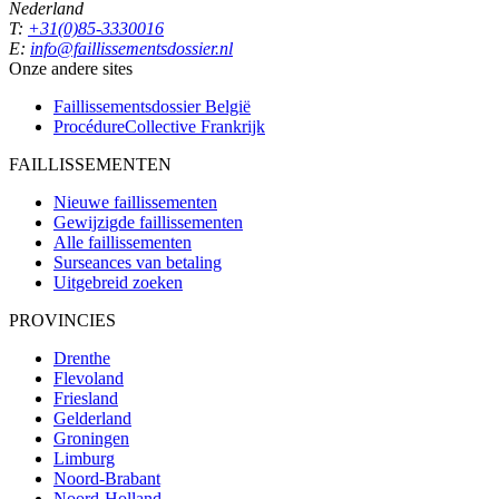
Nederland
T:
+31(0)85-3330016
E:
info@faillissementsdossier.nl
Onze andere sites
Faillissementsdossier
België
ProcédureCollective
Frankrijk
FAILLISSEMENTEN
Nieuwe faillissementen
Gewijzigde faillissementen
Alle faillissementen
Surseances van betaling
Uitgebreid zoeken
PROVINCIES
Drenthe
Flevoland
Friesland
Gelderland
Groningen
Limburg
Noord-Brabant
Noord-Holland