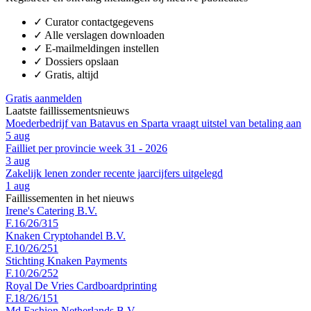
✓
Curator contactgegevens
✓
Alle verslagen downloaden
✓
E-mailmeldingen instellen
✓
Dossiers opslaan
✓
Gratis, altijd
Gratis aanmelden
Laatste faillissementsnieuws
Moederbedrijf van Batavus en Sparta vraagt uitstel van betaling aan
5 aug
Failliet per provincie week 31 - 2026
3 aug
Zakelijk lenen zonder recente jaarcijfers uitgelegd
1 aug
Faillissementen in het nieuws
Irene's Catering B.V.
F.16/26/315
Knaken Cryptohandel B.V.
F.10/26/251
Stichting Knaken Payments
F.10/26/252
Royal De Vries Cardboardprinting
F.18/26/151
Md Fashion Netherlands B.V.