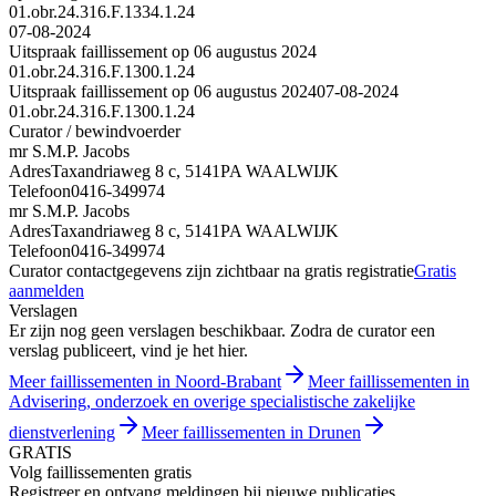
01.obr.24.316.F.1334.1.24
07-08-2024
Uitspraak faillissement op 06 augustus 2024
01.obr.24.316.F.1300.1.24
Uitspraak faillissement op 06 augustus 2024
07-08-2024
01.obr.24.316.F.1300.1.24
Curator / bewindvoerder
mr S.M.P. Jacobs
Adres
Taxandriaweg 8 c, 5141PA WAALWIJK
Telefoon
0416-349974
mr S.M.P. Jacobs
Adres
Taxandriaweg 8 c, 5141PA WAALWIJK
Telefoon
0416-349974
Curator contactgegevens zijn zichtbaar na gratis registratie
Gratis
aanmelden
Verslagen
Er zijn nog geen verslagen beschikbaar. Zodra de curator een
verslag publiceert, vind je het hier.
Meer faillissementen in Noord-Brabant
Meer faillissementen in
Advisering, onderzoek en overige specialistische zakelijke
dienstverlening
Meer faillissementen in Drunen
GRATIS
Volg faillissementen gratis
Registreer en ontvang meldingen bij nieuwe publicaties