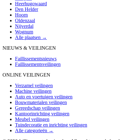
Heerhugowaard
Den Helder
Hoorn
Oldenzaal
Nijverdal
Wognum
Alle plaatsen →
NIEUWS & VEILINGEN
Faillissementsnieuws
Faillissementsveilingen
ONLINE VEILINGEN
Verzamel veilingen
Machine veilingen
Auto en voertuigen veilingen
Bouwmaterialen veilingen
Gereedschap veilingen
Kantoorinrichting veilingen
Meubel veilingen
Tuindecoratie en inrichting veilingen
Alle categorieën →