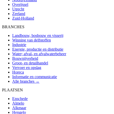
Overijssel
Utrecht
Zeeland
Zuid-Holland
BRANCHES
Landbouw, bosbouw en visserij
Winning van delfstoffen
Industrie
Energie, productie en distributie
Water; afval- en afvalwaterbeheer
Bouwnijverheid
Groot- en detailhandel
Vervoer en opslag
Horeca
Informatie en communicatie
Alle branches →
PLAATSEN
Enschede
Almelo
Alkmaar
Hengelo