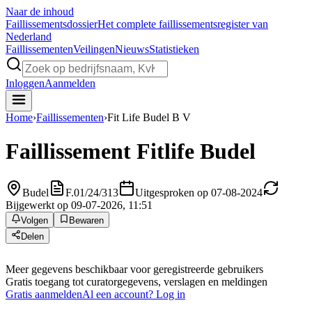
Naar de inhoud
Faillissements
dossier
Het complete faillissementsregister van
Nederland
Faillissementen
Veilingen
Nieuws
Statistieken
Inloggen
Aanmelden
Home
›
Faillissementen
›
Fit Life Budel B V
Faillissement
Fitlife Budel
Budel
F.01/24/313
Uitgesproken op 07-08-2024
Bijgewerkt op 09-07-2026, 11:51
Volgen
Bewaren
Delen
Meer gegevens beschikbaar voor geregistreerde gebruikers
Gratis toegang tot curatorgegevens, verslagen en meldingen
Gratis aanmelden
Al een account? Log in