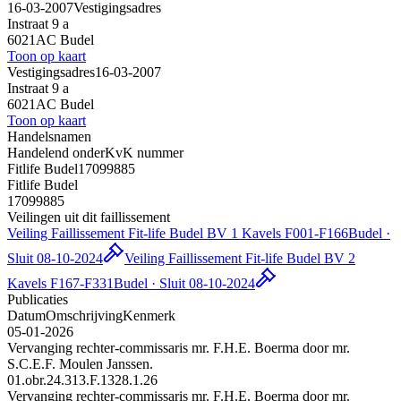
16-03-2007
Vestigingsadres
Instraat 9 a
6021AC Budel
Toon op kaart
Vestigingsadres
16-03-2007
Instraat 9 a
6021AC Budel
Toon op kaart
Handelsnamen
Handelend onder
KvK nummer
Fitlife Budel
17099885
Fitlife Budel
17099885
Veilingen uit dit faillissement
Veiling Faillissement Fit-life Budel BV 1 Kavels F001-F166
Budel ·
Sluit 08-10-2024
Veiling Faillissement Fit-life Budel BV 2
Kavels F167-F331
Budel · Sluit 08-10-2024
Publicaties
Datum
Omschrijving
Kenmerk
05-01-2026
Vervanging rechter-commissaris mr. F.H.E. Boerma door mr.
S.C.E.F. Moulen Janssen.
01.obr.24.313.F.1328.1.26
Vervanging rechter-commissaris mr. F.H.E. Boerma door mr.