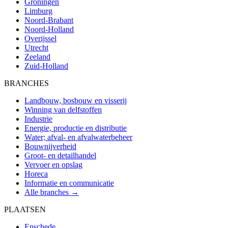
Groningen
Limburg
Noord-Brabant
Noord-Holland
Overijssel
Utrecht
Zeeland
Zuid-Holland
BRANCHES
Landbouw, bosbouw en visserij
Winning van delfstoffen
Industrie
Energie, productie en distributie
Water; afval- en afvalwaterbeheer
Bouwnijverheid
Groot- en detailhandel
Vervoer en opslag
Horeca
Informatie en communicatie
Alle branches →
PLAATSEN
Enschede