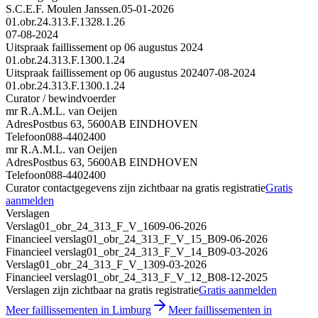
S.C.E.F. Moulen Janssen.
05-01-2026
01.obr.24.313.F.1328.1.26
07-08-2024
Uitspraak faillissement op 06 augustus 2024
01.obr.24.313.F.1300.1.24
Uitspraak faillissement op 06 augustus 2024
07-08-2024
01.obr.24.313.F.1300.1.24
Curator / bewindvoerder
mr R.A.M.L. van Oeijen
Adres
Postbus 63, 5600AB EINDHOVEN
Telefoon
088-4402400
mr R.A.M.L. van Oeijen
Adres
Postbus 63, 5600AB EINDHOVEN
Telefoon
088-4402400
Curator contactgegevens zijn zichtbaar na gratis registratie
Gratis
aanmelden
Verslagen
Verslag
01_obr_24_313_F_V_16
09-06-2026
Financieel verslag
01_obr_24_313_F_V_15_B
09-06-2026
Financieel verslag
01_obr_24_313_F_V_14_B
09-03-2026
Verslag
01_obr_24_313_F_V_13
09-03-2026
Financieel verslag
01_obr_24_313_F_V_12_B
08-12-2025
Verslagen zijn zichtbaar na gratis registratie
Gratis aanmelden
Meer faillissementen in Limburg
Meer faillissementen in