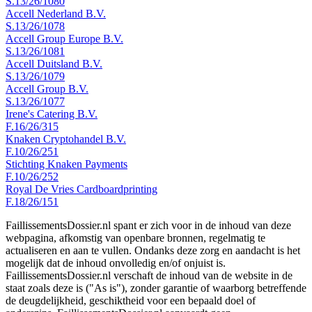
S.13/26/1080
Accell Nederland B.V.
S.13/26/1078
Accell Group Europe B.V.
S.13/26/1081
Accell Duitsland B.V.
S.13/26/1079
Accell Group B.V.
S.13/26/1077
Irene's Catering B.V.
F.16/26/315
Knaken Cryptohandel B.V.
F.10/26/251
Stichting Knaken Payments
F.10/26/252
Royal De Vries Cardboardprinting
F.18/26/151
FaillissementsDossier.nl spant er zich voor in de inhoud van deze
webpagina, afkomstig van openbare bronnen, regelmatig te
actualiseren en aan te vullen. Ondanks deze zorg en aandacht is het
mogelijk dat de inhoud onvolledig en/of onjuist is.
FaillissementsDossier.nl verschaft de inhoud van de website in de
staat zoals deze is ("As is"), zonder garantie of waarborg betreffende
de deugdelijkheid, geschiktheid voor een bepaald doel of