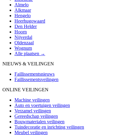
Almelo
Alkmaar
Hengelo
Heerhugowaard
Den Helder
Hoorn
Nijverdal
Oldenzaal
Wognum
Alle plaatsen →
NIEUWS & VEILINGEN
Faillissementsnieuws
Faillissementsveilingen
ONLINE VEILINGEN
Machine veilingen
Auto en voertuigen veilingen
Verzamel veilingen
Gereedschap veilingen
Bouwmaterialen veilingen
Tuindecoratie en inrichting veilingen
Meubel veilingen