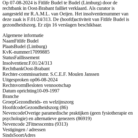
Op 07-08-2024 is Fitlife Budel te Budel (Limburg) door de
rechtbank in Oost-Brabant failliet verklaard. Als curator is
aangesteld mr R.A.M.L. van Oeijen. Het insolventienummer van
deze zaak is F.01/24/313. De (hoofd)activiteit van Fitlife Budel is
gezondheidszorg. Er zijn 16 verslagen beschikbaar.
Algemene informatie
Naam
Fitlife Budel
Plaats
Budel (Limburg)
KvK-nummer
17099885
Status
Faillissement
Insolventienr.
F.01/24/313
Rechtbank
Oost-Brabant
Rechter-commissaris
mr. S.C.E.F. Moulen Janssen
Uitgesproken op
06-08-2024
Rechtsvorm
Besloten vennootschap
Datum oprichting
10-09-1997
Branche
Groep
Gezondheids- en welzijnszorg
Hoofdcode
Gezondheidszorg (86)
Nevencode
Overige paramedische praktijken (geen fysiotherapie en
psychologie) en alternatieve genezers (86919)
Nevencode 2
Fitnesscentra (9313)
Vestigingen / adressen
Sinds
Soort
Adres