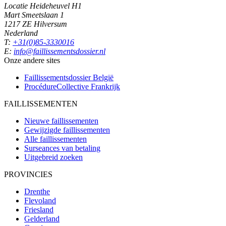
Locatie Heideheuvel H1
Mart Smeetslaan 1
1217 ZE Hilversum
Nederland
T:
+31(0)85-3330016
E:
info@faillissementsdossier.nl
Onze andere sites
Faillissementsdossier
België
ProcédureCollective
Frankrijk
FAILLISSEMENTEN
Nieuwe faillissementen
Gewijzigde faillissementen
Alle faillissementen
Surseances van betaling
Uitgebreid zoeken
PROVINCIES
Drenthe
Flevoland
Friesland
Gelderland