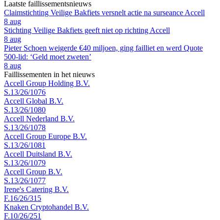
Laatste faillissementsnieuws
Claimstichting Veilige Bakfiets versnelt actie na surseance Accell
8 aug
Stichting Veilige Bakfiets geeft niet op richting Accell
8 aug
Pieter Schoen weigerde €40 miljoen, ging failliet en werd Quote
500-lid: ‘Geld moet zweten’
8 aug
Faillissementen in het nieuws
Accell Group Holding B.V.
S.13/26/1076
Accell Global B.V.
S.13/26/1080
Accell Nederland B.V.
S.13/26/1078
Accell Group Europe B.V.
S.13/26/1081
Accell Duitsland B.V.
S.13/26/1079
Accell Group B.V.
S.13/26/1077
Irene's Catering B.V.
F.16/26/315
Knaken Cryptohandel B.V.
F.10/26/251