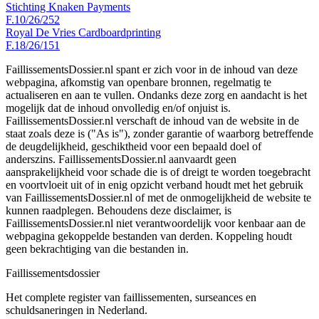
Stichting Knaken Payments
F.10/26/252
Royal De Vries Cardboardprinting
F.18/26/151
FaillissementsDossier.nl spant er zich voor in de inhoud van deze
webpagina, afkomstig van openbare bronnen, regelmatig te
actualiseren en aan te vullen. Ondanks deze zorg en aandacht is het
mogelijk dat de inhoud onvolledig en/of onjuist is.
FaillissementsDossier.nl verschaft de inhoud van de website in de
staat zoals deze is ("As is"), zonder garantie of waarborg betreffende
de deugdelijkheid, geschiktheid voor een bepaald doel of
anderszins. FaillissementsDossier.nl aanvaardt geen
aansprakelijkheid voor schade die is of dreigt te worden toegebracht
en voortvloeit uit of in enig opzicht verband houdt met het gebruik
van FaillissementsDossier.nl of met de onmogelijkheid de website te
kunnen raadplegen. Behoudens deze disclaimer, is
FaillissementsDossier.nl niet verantwoordelijk voor kenbaar aan de
webpagina gekoppelde bestanden van derden. Koppeling houdt
geen bekrachtiging van die bestanden in.
Faillissements
dossier
Het complete register van faillissementen, surseances en
schuldsaneringen in Nederland.