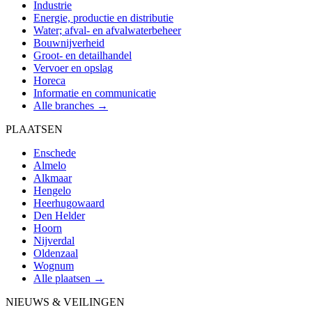
Industrie
Energie, productie en distributie
Water; afval- en afvalwaterbeheer
Bouwnijverheid
Groot- en detailhandel
Vervoer en opslag
Horeca
Informatie en communicatie
Alle branches →
PLAATSEN
Enschede
Almelo
Alkmaar
Hengelo
Heerhugowaard
Den Helder
Hoorn
Nijverdal
Oldenzaal
Wognum
Alle plaatsen →
NIEUWS & VEILINGEN