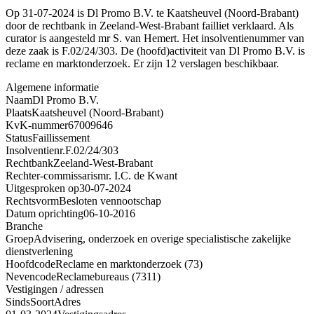
Op 31-07-2024 is Dl Promo B.V. te Kaatsheuvel (Noord-Brabant)
door de rechtbank in Zeeland-West-Brabant failliet verklaard. Als
curator is aangesteld mr S. van Hemert. Het insolventienummer van
deze zaak is F.02/24/303. De (hoofd)activiteit van Dl Promo B.V. is
reclame en marktonderzoek. Er zijn 12 verslagen beschikbaar.
Algemene informatie
Naam
Dl Promo B.V.
Plaats
Kaatsheuvel (Noord-Brabant)
KvK-nummer
67009646
Status
Faillissement
Insolventienr.
F.02/24/303
Rechtbank
Zeeland-West-Brabant
Rechter-commissaris
mr. I.C. de Kwant
Uitgesproken op
30-07-2024
Rechtsvorm
Besloten vennootschap
Datum oprichting
06-10-2016
Branche
Groep
Advisering, onderzoek en overige specialistische zakelijke
dienstverlening
Hoofdcode
Reclame en marktonderzoek (73)
Nevencode
Reclamebureaus (7311)
Vestigingen / adressen
Sinds
Soort
Adres