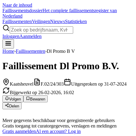
Naar de inhoud
Faillissements
dossier
Het complete faillissementsregister van
Nederland
Faillissementen
Veilingen
Nieuws
Statistieken
Inloggen
Aanmelden
Home
›
Faillissementen
›
Dl Promo B V
Faillissement
Dl Promo B.V.
Kaatsheuvel
F.02/24/303
Uitgesproken op 31-07-2024
Bijgewerkt op 26-02-2026, 16:02
Volgen
Bewaren
Delen
Meer gegevens beschikbaar voor geregistreerde gebruikers
Gratis toegang tot curatorgegevens, verslagen en meldingen
Gratis aanmelden
Al een account? Log in