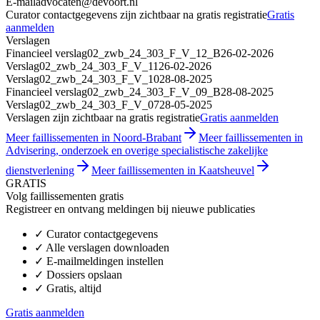
E-mail
advocaten@devoort.nl
Curator contactgegevens zijn zichtbaar na gratis registratie
Gratis
aanmelden
Verslagen
Financieel verslag
02_zwb_24_303_F_V_12_B
26-02-2026
Verslag
02_zwb_24_303_F_V_11
26-02-2026
Verslag
02_zwb_24_303_F_V_10
28-08-2025
Financieel verslag
02_zwb_24_303_F_V_09_B
28-08-2025
Verslag
02_zwb_24_303_F_V_07
28-05-2025
Verslagen zijn zichtbaar na gratis registratie
Gratis aanmelden
Meer faillissementen in Noord-Brabant
Meer faillissementen in
Advisering, onderzoek en overige specialistische zakelijke
dienstverlening
Meer faillissementen in Kaatsheuvel
GRATIS
Volg faillissementen gratis
Registreer en ontvang meldingen bij nieuwe publicaties
✓
Curator contactgegevens
✓
Alle verslagen downloaden
✓
E-mailmeldingen instellen
✓
Dossiers opslaan
✓
Gratis, altijd
Gratis aanmelden