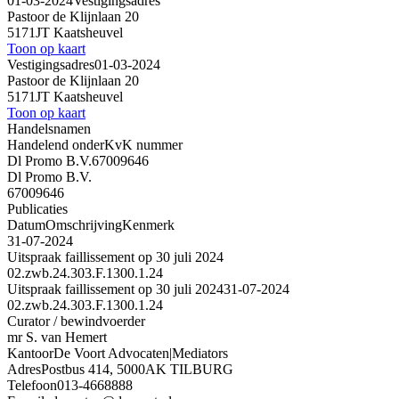
01-03-2024
Vestigingsadres
Pastoor de Klijnlaan 20
5171JT Kaatsheuvel
Toon op kaart
Vestigingsadres
01-03-2024
Pastoor de Klijnlaan 20
5171JT Kaatsheuvel
Toon op kaart
Handelsnamen
Handelend onder
KvK nummer
Dl Promo B.V.
67009646
Dl Promo B.V.
67009646
Publicaties
Datum
Omschrijving
Kenmerk
31-07-2024
Uitspraak faillissement op 30 juli 2024
02.zwb.24.303.F.1300.1.24
Uitspraak faillissement op 30 juli 2024
31-07-2024
02.zwb.24.303.F.1300.1.24
Curator / bewindvoerder
mr S. van Hemert
Kantoor
De Voort Advocaten|Mediators
Adres
Postbus 414, 5000AK TILBURG
Telefoon
013-4668888