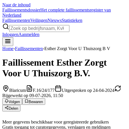
Naar de inhoud
Faillissements
dossier
Het complete faillissementsregister van
Nederland
Faillissementen
Veilingen
Nieuws
Statistieken
Inloggen
Aanmelden
Home
›
Faillissementen
›
Esther Zorgt Voor U Thuiszorg B V
Faillissement
Esther Zorgt
Voor U Thuiszorg B.V.
Blaricum
F.16/24/177
Uitgesproken op 24-04-2024
Bijgewerkt op 09-07-2026, 11:50
Volgen
Bewaren
Delen
Meer gegevens beschikbaar voor geregistreerde gebruikers
Gratis toegang tot curatorgegevens, verslagen en meldingen