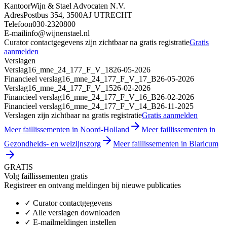
Kantoor
Wijn & Stael Advocaten N.V.
Adres
Postbus 354, 3500AJ UTRECHT
Telefoon
030-2320800
E-mail
info@wijnenstael.nl
Curator contactgegevens zijn zichtbaar na gratis registratie
Gratis
aanmelden
Verslagen
Verslag
16_mne_24_177_F_V_18
26-05-2026
Financieel verslag
16_mne_24_177_F_V_17_B
26-05-2026
Verslag
16_mne_24_177_F_V_15
26-02-2026
Financieel verslag
16_mne_24_177_F_V_16_B
26-02-2026
Financieel verslag
16_mne_24_177_F_V_14_B
26-11-2025
Verslagen zijn zichtbaar na gratis registratie
Gratis aanmelden
Meer faillissementen in Noord-Holland
Meer faillissementen in
Gezondheids- en welzijnszorg
Meer faillissementen in Blaricum
GRATIS
Volg faillissementen gratis
Registreer en ontvang meldingen bij nieuwe publicaties
✓
Curator contactgegevens
✓
Alle verslagen downloaden
✓
E-mailmeldingen instellen