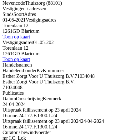
Nevencode
Thuiszorg (88101)
Vestigingen / adressen
Sinds
Soort
Adres
01-05-2021
Vestigingsadres
Torenlaan 12
1261GD Blaricum
Toon op kaart
Vestigingsadres
01-05-2021
Torenlaan 12
1261GD Blaricum
Toon op kaart
Handelsnamen
Handelend onder
KvK nummer
Esther Zorgt Voor U Thuiszorg B.V.
71034048
Esther Zorgt Voor U Thuiszorg B.V.
71034048
Publicaties
Datum
Omschrijving
Kenmerk
24-04-2024
Uitspraak faillissement op 23 april 2024
16.mne.24.177.F.1300.1.24
Uitspraak faillissement op 23 april 2024
24-04-2024
16.mne.24.177.F.1300.1.24
Curator / bewindvoerder
mr I.C. Lok