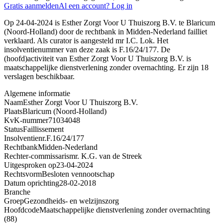
Gratis aanmelden
Al een account? Log in
Op 24-04-2024 is Esther Zorgt Voor U Thuiszorg B.V. te Blaricum
(Noord-Holland) door de rechtbank in Midden-Nederland failliet
verklaard. Als curator is aangesteld mr I.C. Lok. Het
insolventienummer van deze zaak is F.16/24/177. De
(hoofd)activiteit van Esther Zorgt Voor U Thuiszorg B.V. is
maatschappelijke dienstverlening zonder overnachting. Er zijn 18
verslagen beschikbaar.
Algemene informatie
Naam
Esther Zorgt Voor U Thuiszorg B.V.
Plaats
Blaricum (Noord-Holland)
KvK-nummer
71034048
Status
Faillissement
Insolventienr.
F.16/24/177
Rechtbank
Midden-Nederland
Rechter-commissaris
mr. K.G. van de Streek
Uitgesproken op
23-04-2024
Rechtsvorm
Besloten vennootschap
Datum oprichting
28-02-2018
Branche
Groep
Gezondheids- en welzijnszorg
Hoofdcode
Maatschappelijke dienstverlening zonder overnachting
(88)