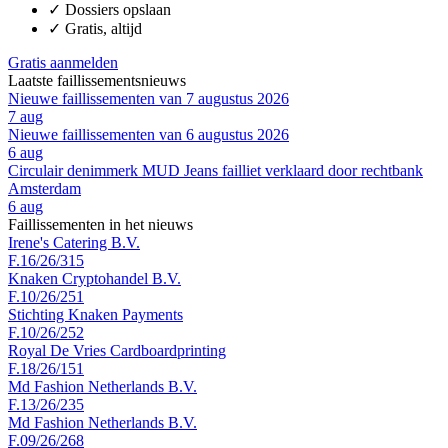
✓
Dossiers opslaan
✓
Gratis, altijd
Gratis aanmelden
Laatste faillissementsnieuws
Nieuwe faillissementen van 7 augustus 2026
7 aug
Nieuwe faillissementen van 6 augustus 2026
6 aug
Circulair denimmerk MUD Jeans failliet verklaard door rechtbank
Amsterdam
6 aug
Faillissementen in het nieuws
Irene's Catering B.V.
F.16/26/315
Knaken Cryptohandel B.V.
F.10/26/251
Stichting Knaken Payments
F.10/26/252
Royal De Vries Cardboardprinting
F.18/26/151
Md Fashion Netherlands B.V.
F.13/26/235
Md Fashion Netherlands B.V.
F.09/26/268