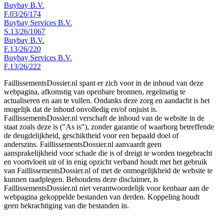
Buybay B.V.
F.03/26/174
Buybay Services B.V.
S.13/26/1067
Buybay B.V.
F.13/26/220
Buybay Services B.V.
F.13/26/222
FaillissementsDossier.nl spant er zich voor in de inhoud van deze
webpagina, afkomstig van openbare bronnen, regelmatig te
actualiseren en aan te vullen. Ondanks deze zorg en aandacht is het
mogelijk dat de inhoud onvolledig en/of onjuist is.
FaillissementsDossier.nl verschaft de inhoud van de website in de
staat zoals deze is ("As is"), zonder garantie of waarborg betreffende
de deugdelijkheid, geschiktheid voor een bepaald doel of
anderszins. FaillissementsDossier.nl aanvaardt geen
aansprakelijkheid voor schade die is of dreigt te worden toegebracht
en voortvloeit uit of in enig opzicht verband houdt met het gebruik
van FaillissementsDossier.nl of met de onmogelijkheid de website te
kunnen raadplegen. Behoudens deze disclaimer, is
FaillissementsDossier.nl niet verantwoordelijk voor kenbaar aan de
webpagina gekoppelde bestanden van derden. Koppeling houdt
geen bekrachtiging van die bestanden in.