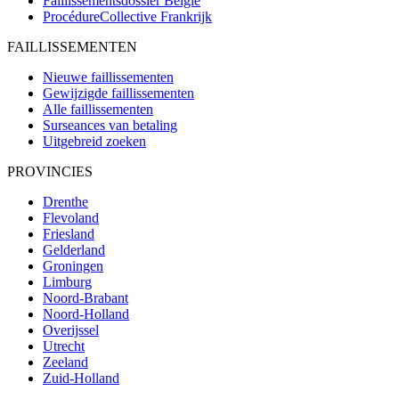
Faillissementsdossier
België
ProcédureCollective
Frankrijk
FAILLISSEMENTEN
Nieuwe faillissementen
Gewijzigde faillissementen
Alle faillissementen
Surseances van betaling
Uitgebreid zoeken
PROVINCIES
Drenthe
Flevoland
Friesland
Gelderland
Groningen
Limburg
Noord-Brabant
Noord-Holland
Overijssel
Utrecht
Zeeland
Zuid-Holland