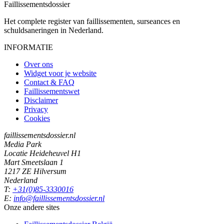
Faillissements
dossier
Het complete register van faillissementen, surseances en
schuldsaneringen in Nederland.
INFORMATIE
Over ons
Widget voor je website
Contact & FAQ
Faillissementswet
Disclaimer
Privacy
Cookies
faillissementsdossier.nl
Media Park
Locatie Heideheuvel H1
Mart Smeetslaan 1
1217 ZE Hilversum
Nederland
T:
+31(0)85-3330016
E:
info@faillissementsdossier.nl
Onze andere sites