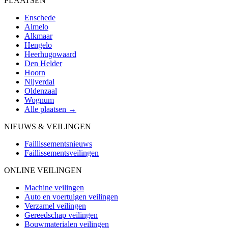
PLAATSEN
Enschede
Almelo
Alkmaar
Hengelo
Heerhugowaard
Den Helder
Hoorn
Nijverdal
Oldenzaal
Wognum
Alle plaatsen →
NIEUWS & VEILINGEN
Faillissementsnieuws
Faillissementsveilingen
ONLINE VEILINGEN
Machine veilingen
Auto en voertuigen veilingen
Verzamel veilingen
Gereedschap veilingen
Bouwmaterialen veilingen