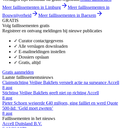
Meer faillissementen in Limburg
Meer faillissementen in
Bouwnijverheid
Meer faillissementen in Baexem
GRATIS
Volg faillissementen gratis
Registreer en ontvang meldingen bij nieuwe publicaties
✓
Curator contactgegevens
✓
Alle verslagen downloaden
✓
E-mailmeldingen instellen
✓
Dossiers opslaan
✓
Gratis, altijd
Gratis aanmelden
Laatste faillissementsnieuws
Claimstichting Veilige Bakfiets versnelt actie na surseance Accell
8 aug
Stichting Veilige Bakfiets geeft niet op richting Accell
8 aug
Pieter Schoen weigerde €40 miljoen, ging failliet en werd Quote
500-lid: ‘Geld moet zweten’
8 aug
Faillissementen in het nieuws
Accell Duitsland B.V.