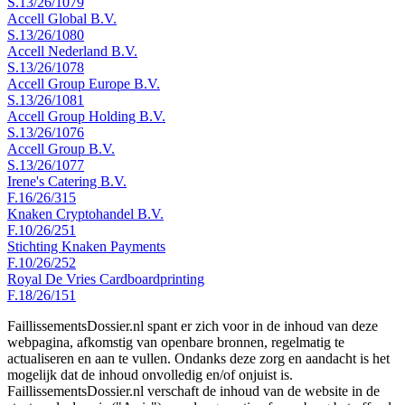
S.13/26/1079
Accell Global B.V.
S.13/26/1080
Accell Nederland B.V.
S.13/26/1078
Accell Group Europe B.V.
S.13/26/1081
Accell Group Holding B.V.
S.13/26/1076
Accell Group B.V.
S.13/26/1077
Irene's Catering B.V.
F.16/26/315
Knaken Cryptohandel B.V.
F.10/26/251
Stichting Knaken Payments
F.10/26/252
Royal De Vries Cardboardprinting
F.18/26/151
FaillissementsDossier.nl spant er zich voor in de inhoud van deze
webpagina, afkomstig van openbare bronnen, regelmatig te
actualiseren en aan te vullen. Ondanks deze zorg en aandacht is het
mogelijk dat de inhoud onvolledig en/of onjuist is.
FaillissementsDossier.nl verschaft de inhoud van de website in de