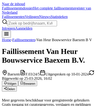
Naar de inhoud
Faillissements
dossier
Het complete faillissementsregister van
Nederland
Faillissementen
Veilingen
Nieuws
Statistieken
Inloggen
Aanmelden
Home
›
Faillissementen
›
Van Heur Bouwservice Baexem B V
Faillissement
Van Heur
Bouwservice Baexem B.V.
Baexem
F.03/24/5
Uitgesproken op 10-01-2024
Bijgewerkt op 25-03-2026, 16:02
Volgen
Bewaren
Delen
Meer gegevens beschikbaar voor geregistreerde gebruikers
Gratis toegang tot curatorgegevens, verslagen en meldingen