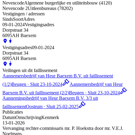
Nevencode
Algemene burgerlijke en utiliteitsbouw (4120)
Nevencode 2
Uitleenbureaus (78202)
Vestigingen / adressen
Sinds
Soort
Adres
09-01-2024
Vestigingsadres
Dorpstraat 34
6095AH Baexem
Vestigingsadres
09-01-2024
Dorpstraat 34
6095AH Baexem
Veilingen uit dit faillissement
Aannemersbedrijf van Heur Baexem B.V. uit faillissement
(1/2)
Beugen · Sluit 23-10-2024
Aannemersbedrijf van Heur
Baexem B.V. uit faillissement (2/2)
Beugen · Sluit 23-10-2024
Aannemingsbedrijf van Heur Baexem B.V. 3/3 uit
faillissement
Oostrum · Sluit 25-02-2025
Publicaties
Datum
Omschrijving
Kenmerk
13-01-2026
Vervanging rechter-commissaris mr. P. Hoekstra door mr. V.E.J.
Noelmans.