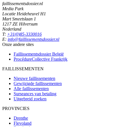
faillissementsdossier.nl
Media Park
Locatie Heideheuvel H1
Mart Smeetslaan 1
1217 ZE Hilversum
Nederland
T:
+31(0)85-3330016
E:
info@faillissementsdossier.nl
Onze andere sites
Faillissementsdossier
België
ProcédureCollective
Frankrijk
FAILLISSEMENTEN
Nieuwe faillissementen
Gewijzigde faillissementen
Alle faillissementen
Surseances van betaling
Uitgebreid zoeken
PROVINCIES
Drenthe
Flevoland