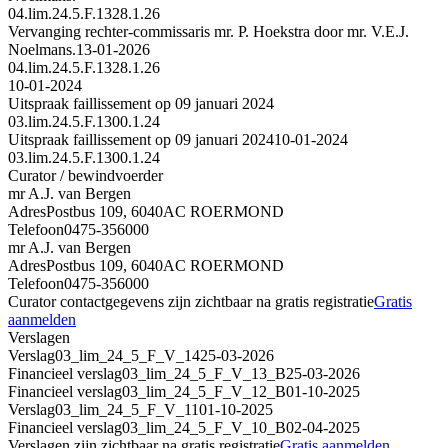
04.lim.24.5.F.1328.1.26
Vervanging rechter-commissaris mr. P. Hoekstra door mr. V.E.J.
Noelmans.
13-01-2026
04.lim.24.5.F.1328.1.26
10-01-2024
Uitspraak faillissement op 09 januari 2024
03.lim.24.5.F.1300.1.24
Uitspraak faillissement op 09 januari 2024
10-01-2024
03.lim.24.5.F.1300.1.24
Curator / bewindvoerder
mr A.J. van Bergen
Adres
Postbus 109, 6040AC ROERMOND
Telefoon
0475-356000
mr A.J. van Bergen
Adres
Postbus 109, 6040AC ROERMOND
Telefoon
0475-356000
Curator contactgegevens zijn zichtbaar na gratis registratie
Gratis
aanmelden
Verslagen
Verslag
03_lim_24_5_F_V_14
25-03-2026
Financieel verslag
03_lim_24_5_F_V_13_B
25-03-2026
Financieel verslag
03_lim_24_5_F_V_12_B
01-10-2025
Verslag
03_lim_24_5_F_V_11
01-10-2025
Financieel verslag
03_lim_24_5_F_V_10_B
02-04-2025
Verslagen zijn zichtbaar na gratis registratie
Gratis aanmelden