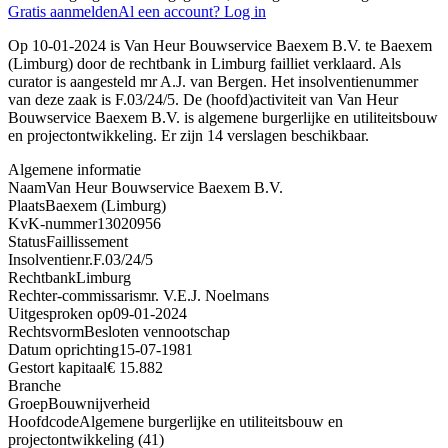
Gratis aanmelden
Al een account? Log in
Op 10-01-2024 is Van Heur Bouwservice Baexem B.V. te Baexem
(Limburg) door de rechtbank in Limburg failliet verklaard. Als
curator is aangesteld mr A.J. van Bergen. Het insolventienummer
van deze zaak is F.03/24/5. De (hoofd)activiteit van Van Heur
Bouwservice Baexem B.V. is algemene burgerlijke en utiliteitsbouw
en projectontwikkeling. Er zijn 14 verslagen beschikbaar.
Algemene informatie
Naam
Van Heur Bouwservice Baexem B.V.
Plaats
Baexem (Limburg)
KvK-nummer
13020956
Status
Faillissement
Insolventienr.
F.03/24/5
Rechtbank
Limburg
Rechter-commissaris
mr. V.E.J. Noelmans
Uitgesproken op
09-01-2024
Rechtsvorm
Besloten vennootschap
Datum oprichting
15-07-1981
Gestort kapitaal
€ 15.882
Branche
Groep
Bouwnijverheid
Hoofdcode
Algemene burgerlijke en utiliteitsbouw en
projectontwikkeling (41)