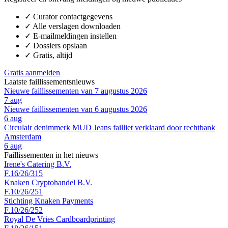
✓
Curator contactgegevens
✓
Alle verslagen downloaden
✓
E-mailmeldingen instellen
✓
Dossiers opslaan
✓
Gratis, altijd
Gratis aanmelden
Laatste faillissementsnieuws
Nieuwe faillissementen van 7 augustus 2026
7 aug
Nieuwe faillissementen van 6 augustus 2026
6 aug
Circulair denimmerk MUD Jeans failliet verklaard door rechtbank
Amsterdam
6 aug
Faillissementen in het nieuws
Irene's Catering B.V.
F.16/26/315
Knaken Cryptohandel B.V.
F.10/26/251
Stichting Knaken Payments
F.10/26/252
Royal De Vries Cardboardprinting