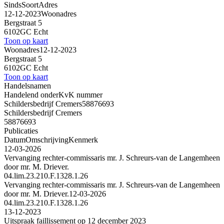
Sinds
Soort
Adres
12-12-2023
Woonadres
Bergstraat 5
6102GC Echt
Toon op kaart
Woonadres
12-12-2023
Bergstraat 5
6102GC Echt
Toon op kaart
Handelsnamen
Handelend onder
KvK nummer
Schildersbedrijf Cremers
58876693
Schildersbedrijf Cremers
58876693
Publicaties
Datum
Omschrijving
Kenmerk
12-03-2026
Vervanging rechter-commissaris mr. J. Schreurs-van de Langemheen
door mr. M. Driever.
04.lim.23.210.F.1328.1.26
Vervanging rechter-commissaris mr. J. Schreurs-van de Langemheen
door mr. M. Driever.
12-03-2026
04.lim.23.210.F.1328.1.26
13-12-2023
Uitspraak faillissement op 12 december 2023