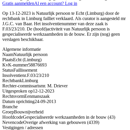
Gratis aanmelden
Al een account? Log in
Op 13-12-2023 is Natuurlijk persoon te Echt (Limburg) door de
rechtbank in Limburg failliet verklaard. Als curator is aangesteld mr
J.G.C. van Baar. Het insolventienummer van deze zaak is
F.03/23/210. De (hoofd)activiteit van Natuurlijk persoon is
gespecialiseerde werkzaamheden in de bouw. Er zijn (nog) geen
verslagen beschikbaar.
Algemene informatie
Naam
Natuurlijk persoon
Plaats
Echt (Limburg)
KvK-nummer
58876693
Status
Faillissement
Insolventienr.
F.03/23/210
Rechtbank
Limburg
Rechter-commissaris
mr. M. Driever
Uitgesproken op
12-12-2023
Rechtsvorm
Eenmanszaak
Datum oprichting
24-09-2013
Branche
Groep
Bouwnijverheid
Hoofdcode
Gespecialiseerde werkzaamheden in de bouw (43)
Nevencode
Overige afwerking van gebouwen (4339)
Vestigingen / adressen