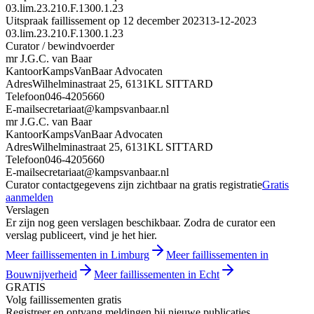
03.lim.23.210.F.1300.1.23
Uitspraak faillissement op 12 december 2023
13-12-2023
03.lim.23.210.F.1300.1.23
Curator / bewindvoerder
mr J.G.C. van Baar
Kantoor
KampsVanBaar Advocaten
Adres
Wilhelminastraat 25, 6131KL SITTARD
Telefoon
046-4205660
E-mail
secretariaat@kampsvanbaar.nl
mr J.G.C. van Baar
Kantoor
KampsVanBaar Advocaten
Adres
Wilhelminastraat 25, 6131KL SITTARD
Telefoon
046-4205660
E-mail
secretariaat@kampsvanbaar.nl
Curator contactgegevens zijn zichtbaar na gratis registratie
Gratis
aanmelden
Verslagen
Er zijn nog geen verslagen beschikbaar. Zodra de curator een
verslag publiceert, vind je het hier.
Meer faillissementen in Limburg
Meer faillissementen in
Bouwnijverheid
Meer faillissementen in Echt
GRATIS
Volg faillissementen gratis
Registreer en ontvang meldingen bij nieuwe publicaties