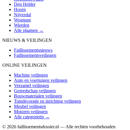
Den Helder
Hoorn
Nijverdal
Wognum
Wierden
Alle plaatsen →
NIEUWS & VEILINGEN
Faillissementsnieuws
Faillissementsveilingen
ONLINE VEILINGEN
Machine veilingen
Auto en voertuigen veilingen
Verzamel veilingen
Gereedschap veilingen
Bouwmaterialen veilingen
Tuindecoratie en inrichting veilingen
Meubel veilingen
Motoren veilingen
Alle categorieën →
© 2026 faillissementsdossier.nl — Alle rechten voorbehouden