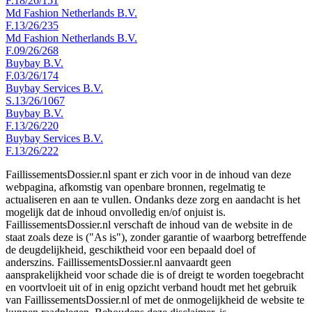
F.18/26/151
Md Fashion Netherlands B.V.
F.13/26/235
Md Fashion Netherlands B.V.
F.09/26/268
Buybay B.V.
F.03/26/174
Buybay Services B.V.
S.13/26/1067
Buybay B.V.
F.13/26/220
Buybay Services B.V.
F.13/26/222
FaillissementsDossier.nl spant er zich voor in de inhoud van deze
webpagina, afkomstig van openbare bronnen, regelmatig te
actualiseren en aan te vullen. Ondanks deze zorg en aandacht is het
mogelijk dat de inhoud onvolledig en/of onjuist is.
FaillissementsDossier.nl verschaft de inhoud van de website in de
staat zoals deze is ("As is"), zonder garantie of waarborg betreffende
de deugdelijkheid, geschiktheid voor een bepaald doel of
anderszins. FaillissementsDossier.nl aanvaardt geen
aansprakelijkheid voor schade die is of dreigt te worden toegebracht
en voortvloeit uit of in enig opzicht verband houdt met het gebruik
van FaillissementsDossier.nl of met de onmogelijkheid de website te