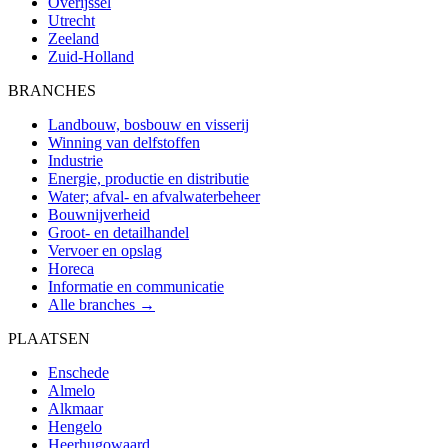
Overijssel
Utrecht
Zeeland
Zuid-Holland
BRANCHES
Landbouw, bosbouw en visserij
Winning van delfstoffen
Industrie
Energie, productie en distributie
Water; afval- en afvalwaterbeheer
Bouwnijverheid
Groot- en detailhandel
Vervoer en opslag
Horeca
Informatie en communicatie
Alle branches →
PLAATSEN
Enschede
Almelo
Alkmaar
Hengelo
Heerhugowaard