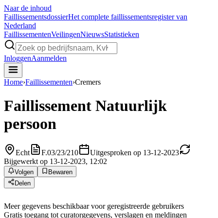
Naar de inhoud
Faillissements
dossier
Het complete faillissementsregister van
Nederland
Faillissementen
Veilingen
Nieuws
Statistieken
Inloggen
Aanmelden
Home
›
Faillissementen
›
Cremers
Faillissement
Natuurlijk
persoon
Echt
F.03/23/210
Uitgesproken op 13-12-2023
Bijgewerkt op 13-12-2023, 12:02
Volgen
Bewaren
Delen
Meer gegevens beschikbaar voor geregistreerde gebruikers
Gratis toegang tot curatorgegevens, verslagen en meldingen