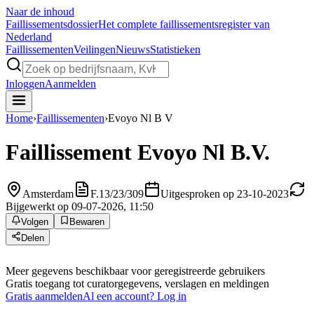
Naar de inhoud
Faillissements
dossier
Het complete faillissementsregister van
Nederland
Faillissementen
Veilingen
Nieuws
Statistieken
Inloggen
Aanmelden
Home
›
Faillissementen
›
Evoyo Nl B V
Faillissement
Evoyo Nl B.V.
Amsterdam
F.13/23/309
Uitgesproken op 23-10-2023
Bijgewerkt op 09-07-2026, 11:50
Volgen
Bewaren
Delen
Meer gegevens beschikbaar voor geregistreerde gebruikers
Gratis toegang tot curatorgegevens, verslagen en meldingen
Gratis aanmelden
Al een account? Log in