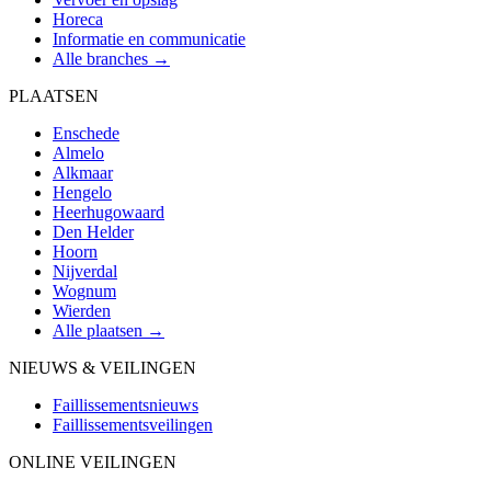
Horeca
Informatie en communicatie
Alle branches →
PLAATSEN
Enschede
Almelo
Alkmaar
Hengelo
Heerhugowaard
Den Helder
Hoorn
Nijverdal
Wognum
Wierden
Alle plaatsen →
NIEUWS & VEILINGEN
Faillissementsnieuws
Faillissementsveilingen
ONLINE VEILINGEN