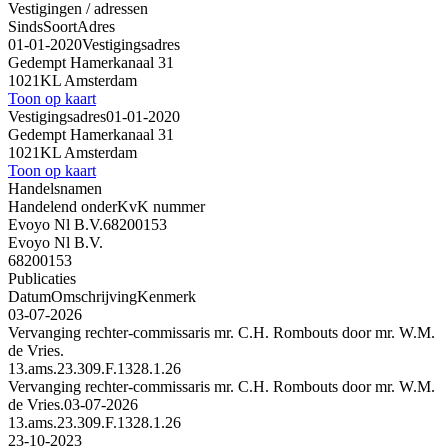
Vestigingen / adressen
Sinds
Soort
Adres
01-01-2020
Vestigingsadres
Gedempt Hamerkanaal 31
1021KL Amsterdam
Toon op kaart
Vestigingsadres
01-01-2020
Gedempt Hamerkanaal 31
1021KL Amsterdam
Toon op kaart
Handelsnamen
Handelend onder
KvK nummer
Evoyo Nl B.V.
68200153
Evoyo Nl B.V.
68200153
Publicaties
Datum
Omschrijving
Kenmerk
03-07-2026
Vervanging rechter-commissaris mr. C.H. Rombouts door mr. W.M.
de Vries.
13.ams.23.309.F.1328.1.26
Vervanging rechter-commissaris mr. C.H. Rombouts door mr. W.M.
de Vries.
03-07-2026
13.ams.23.309.F.1328.1.26
23-10-2023