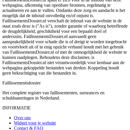
webpagina, afkomstig van openbare bronnen, regelmatig te
actualiseren en aan te vullen. Ondanks deze zorg en aandacht is het
mogelijk dat de inhoud onvolledig en/of onjuist is.
FaillissementsDossier.nl verschaft de inhoud van de website in de
staat zoals deze is ("As is"), zonder garantie of waarborg betreffende
de deugdelijkheid, geschiktheid voor een bepaald doel of
anderszins. FaillissementsDossier.nl aanvaardt geen
aansprakelijkheid voor schade die is of dreigt te worden toegebracht
en voortvloeit uit of in enig opzicht verband houdt met het gebruik
van FaillissementsDossier.nl of met de onmogelijkheid de website te
kunnen raadplegen. Behoudens deze disclaimer, is
FaillissementsDossier.nl niet verantwoordelijk voor kenbaar aan de
webpagina gekoppelde bestanden van derden. Koppeling houdt
geen bekrachtiging van die bestanden in.
Faillissements
dossier
Het complete register van faillissementen, surseances en
schuldsaneringen in Nederland.
INFORMATIE
Over ons
Widget voor je website
Contact & FAQ