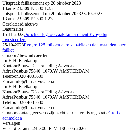
Uitspraak faillissement op 20 oktober 2023
13.ams.23.309.F.1300.1.23
Uitspraak faillissement op 20 oktober 2023
23-10-2023
13.ams.23.309.F.1300.1.23
Gerelateerd nieuws
Datum
Titel
15-11-2023
Oprichter legt oorzaak faillissement Evoyo bij
investeerders
25-10-2023
Evoyo: 125 miljoen euro subsidie en tien maanden later
failliet
Curator / bewindvoerder
mr H.H. Kreikamp
Kantoor
Blauw Tekstra Uding Advocaten
Adres
Postbus 75840, 1070AV AMSTERDAM
Telefoon
020-4081680
E-mail
info@btu-advocaten.nl
mr H.H. Kreikamp
Kantoor
Blauw Tekstra Uding Advocaten
Adres
Postbus 75840, 1070AV AMSTERDAM
Telefoon
020-4081680
E-mail
info@btu-advocaten.nl
Curator contactgegevens zijn zichtbaar na gratis registratie
Gratis
aanmelden
Verslagen
Verslag
13_ams_23_309_F_V_19
05-06-2026