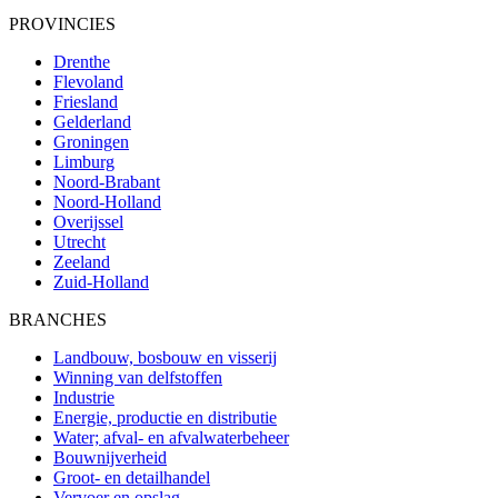
PROVINCIES
Drenthe
Flevoland
Friesland
Gelderland
Groningen
Limburg
Noord-Brabant
Noord-Holland
Overijssel
Utrecht
Zeeland
Zuid-Holland
BRANCHES
Landbouw, bosbouw en visserij
Winning van delfstoffen
Industrie
Energie, productie en distributie
Water; afval- en afvalwaterbeheer
Bouwnijverheid
Groot- en detailhandel
Vervoer en opslag