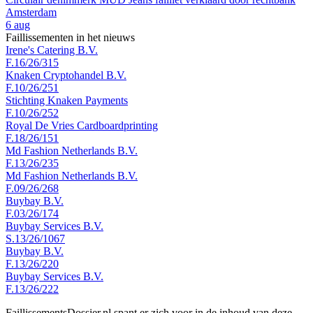
Amsterdam
6 aug
Faillissementen in het nieuws
Irene's Catering B.V.
F.16/26/315
Knaken Cryptohandel B.V.
F.10/26/251
Stichting Knaken Payments
F.10/26/252
Royal De Vries Cardboardprinting
F.18/26/151
Md Fashion Netherlands B.V.
F.13/26/235
Md Fashion Netherlands B.V.
F.09/26/268
Buybay B.V.
F.03/26/174
Buybay Services B.V.
S.13/26/1067
Buybay B.V.
F.13/26/220
Buybay Services B.V.
F.13/26/222
FaillissementsDossier.nl spant er zich voor in de inhoud van deze