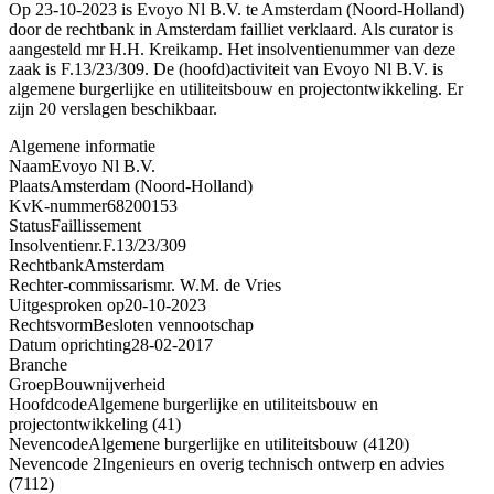
Op 23-10-2023 is Evoyo Nl B.V. te Amsterdam (Noord-Holland)
door de rechtbank in Amsterdam failliet verklaard. Als curator is
aangesteld mr H.H. Kreikamp. Het insolventienummer van deze
zaak is F.13/23/309. De (hoofd)activiteit van Evoyo Nl B.V. is
algemene burgerlijke en utiliteitsbouw en projectontwikkeling. Er
zijn 20 verslagen beschikbaar.
Algemene informatie
Naam
Evoyo Nl B.V.
Plaats
Amsterdam (Noord-Holland)
KvK-nummer
68200153
Status
Faillissement
Insolventienr.
F.13/23/309
Rechtbank
Amsterdam
Rechter-commissaris
mr. W.M. de Vries
Uitgesproken op
20-10-2023
Rechtsvorm
Besloten vennootschap
Datum oprichting
28-02-2017
Branche
Groep
Bouwnijverheid
Hoofdcode
Algemene burgerlijke en utiliteitsbouw en
projectontwikkeling (41)
Nevencode
Algemene burgerlijke en utiliteitsbouw (4120)
Nevencode 2
Ingenieurs en overig technisch ontwerp en advies
(7112)