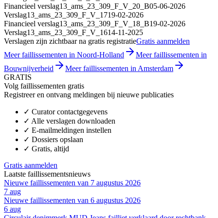
Financieel verslag
13_ams_23_309_F_V_20_B
05-06-2026
Verslag
13_ams_23_309_F_V_17
19-02-2026
Financieel verslag
13_ams_23_309_F_V_18_B
19-02-2026
Verslag
13_ams_23_309_F_V_16
14-11-2025
Verslagen zijn zichtbaar na gratis registratie
Gratis aanmelden
Meer faillissementen in Noord-Holland
Meer faillissementen in
Bouwnijverheid
Meer faillissementen in Amsterdam
GRATIS
Volg faillissementen gratis
Registreer en ontvang meldingen bij nieuwe publicaties
✓
Curator contactgegevens
✓
Alle verslagen downloaden
✓
E-mailmeldingen instellen
✓
Dossiers opslaan
✓
Gratis, altijd
Gratis aanmelden
Laatste faillissementsnieuws
Nieuwe faillissementen van 7 augustus 2026
7 aug
Nieuwe faillissementen van 6 augustus 2026
6 aug
Circulair denimmerk MUD Jeans failliet verklaard door rechtbank