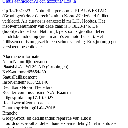
Gratis aanmelden
Al een account? Log in
Op 18-10-2023 is Natuurlijk persoon te BLAUWESTAD
(Groningen) door de rechtbank in Noord-Nederland failliet
verklaard. Als curator is aangesteld mr L.H. Hooites. Het
insolventienummer van deze zaak is F.18/23/146. De
(hoofd)activiteit van Natuurlijk persoon is groothandel en
handelsbemiddeling (niet in auto’s en motorfietsen). Het
faillissement is omgezet in een schuldsanering. Er zijn (nog) geen
verslagen beschikbaar.
Algemene informatie
Naam
Natuurlijk persoon
Plaats
BLAUWESTAD (Groningen)
KvK-nummer
65654439
Status
Faillissement
Insolventienr.
F.18/23/146
Rechtbank
Noord-Nederland
Rechter-commissaris
mr. N.A. Baarsma
Uitgesproken op
17-10-2023
Rechtsvorm
Eenmanszaak
Datum oprichting
01-04-2016
Branche
Groep
Groot- en detailhandel; reparatie van auto's
Hoofdcode
Groothandel en handelsbemiddeling (niet in auto’s en