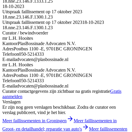
18.nne.23.146.F.1333.1.25
18-10-2023
Uitspraak faillissement op 17 oktober 2023
18.nne.23.146.F.1300.1.23
Uitspraak faillissement op 17 oktober 2023
18-10-2023
18.nne.23.146.F.1300.1.23
Curator / bewindvoerder
mr L.H. Hooites
Kantoor
PlasBossinade Advocaten N.V.
Adres
Postbus 1100 -E, 9701BC GRONINGEN
Telefoon
050-5214333
E-mail
advocaten@plasbossinade.nl
mr L.H. Hooites
Kantoor
PlasBossinade Advocaten N.V.
Adres
Postbus 1100 -E, 9701BC GRONINGEN
Telefoon
050-5214333
E-mail
advocaten@plasbossinade.nl
Curator contactgegevens zijn zichtbaar na gratis registratie
Gratis
aanmelden
Verslagen
Er zijn nog geen verslagen beschikbaar. Zodra de curator een
verslag publiceert, vind je het hier.
Meer faillissementen in Groningen
Meer faillissementen in
Groot- en detailhandel; reparatie van auto's
Meer faillissementen