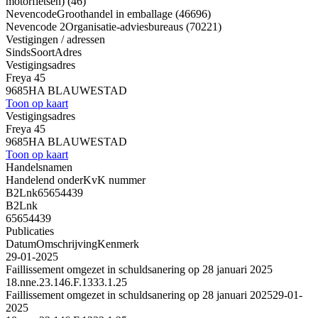
motorfietsen) (46)
Nevencode
Groothandel in emballage (46696)
Nevencode 2
Organisatie-adviesbureaus (70221)
Vestigingen / adressen
Sinds
Soort
Adres
Vestigingsadres
Freya 45
9685HA BLAUWESTAD
Toon op kaart
Vestigingsadres
Freya 45
9685HA BLAUWESTAD
Toon op kaart
Handelsnamen
Handelend onder
KvK nummer
B2Lnk
65654439
B2Lnk
65654439
Publicaties
Datum
Omschrijving
Kenmerk
29-01-2025
Faillissement omgezet in schuldsanering op 28 januari 2025
18.nne.23.146.F.1333.1.25
Faillissement omgezet in schuldsanering op 28 januari 2025
29-01-
2025