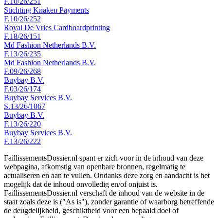
F.10/26/251
Stichting Knaken Payments
F.10/26/252
Royal De Vries Cardboardprinting
F.18/26/151
Md Fashion Netherlands B.V.
F.13/26/235
Md Fashion Netherlands B.V.
F.09/26/268
Buybay B.V.
F.03/26/174
Buybay Services B.V.
S.13/26/1067
Buybay B.V.
F.13/26/220
Buybay Services B.V.
F.13/26/222
FaillissementsDossier.nl spant er zich voor in de inhoud van deze
webpagina, afkomstig van openbare bronnen, regelmatig te
actualiseren en aan te vullen. Ondanks deze zorg en aandacht is het
mogelijk dat de inhoud onvolledig en/of onjuist is.
FaillissementsDossier.nl verschaft de inhoud van de website in de
staat zoals deze is ("As is"), zonder garantie of waarborg betreffende
de deugdelijkheid, geschiktheid voor een bepaald doel of