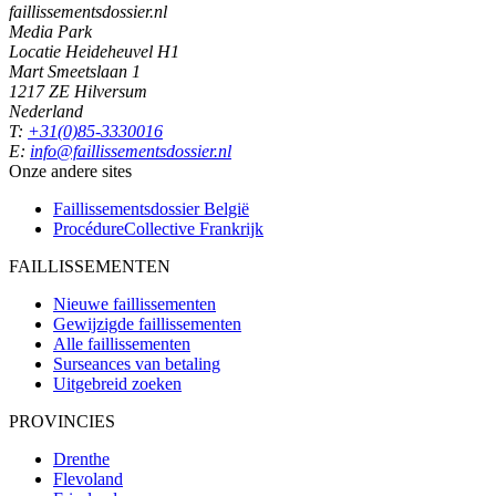
faillissementsdossier.nl
Media Park
Locatie Heideheuvel H1
Mart Smeetslaan 1
1217 ZE Hilversum
Nederland
T:
+31(0)85-3330016
E:
info@faillissementsdossier.nl
Onze andere sites
Faillissementsdossier
België
ProcédureCollective
Frankrijk
FAILLISSEMENTEN
Nieuwe faillissementen
Gewijzigde faillissementen
Alle faillissementen
Surseances van betaling
Uitgebreid zoeken
PROVINCIES
Drenthe
Flevoland