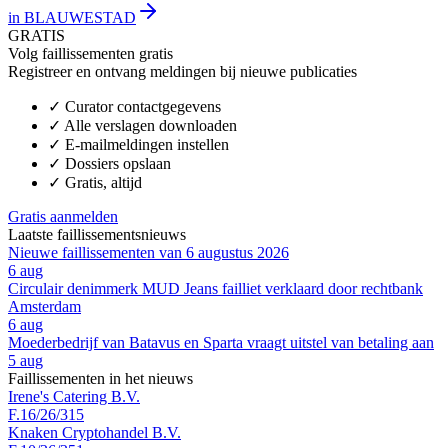
in BLAUWESTAD
GRATIS
Volg faillissementen gratis
Registreer en ontvang meldingen bij nieuwe publicaties
✓
Curator contactgegevens
✓
Alle verslagen downloaden
✓
E-mailmeldingen instellen
✓
Dossiers opslaan
✓
Gratis, altijd
Gratis aanmelden
Laatste faillissementsnieuws
Nieuwe faillissementen van 6 augustus 2026
6 aug
Circulair denimmerk MUD Jeans failliet verklaard door rechtbank
Amsterdam
6 aug
Moederbedrijf van Batavus en Sparta vraagt uitstel van betaling aan
5 aug
Faillissementen in het nieuws
Irene's Catering B.V.
F.16/26/315
Knaken Cryptohandel B.V.