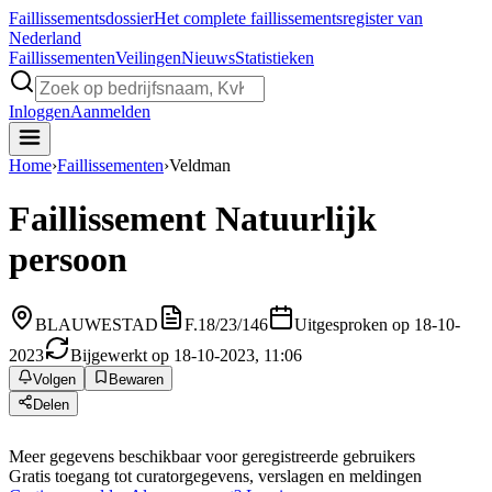
Faillissements
dossier
Het complete faillissementsregister van
Nederland
Faillissementen
Veilingen
Nieuws
Statistieken
Inloggen
Aanmelden
Home
›
Faillissementen
›
Veldman
Faillissement
Natuurlijk
persoon
BLAUWESTAD
F.18/23/146
Uitgesproken op 18-10-
2023
Bijgewerkt op 18-10-2023, 11:06
Volgen
Bewaren
Delen
Meer gegevens beschikbaar voor geregistreerde gebruikers
Gratis toegang tot curatorgegevens, verslagen en meldingen