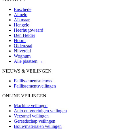
Enschede
Almelo
Alkmaar
Hengelo
Heerhugowaard
Den Helder
Hoorn
Oldenzaal
Nijverdal
Wognum
Alle plaatsen →
NIEUWS & VEILINGEN
Faillissementsnieuws
Faillissementsveilingen
ONLINE VEILINGEN
Machine veilingen
Auto en voertuigen veilingen
Verzamel veilingen
Gereedschap veilingen
Bouwmaterialen veilingen