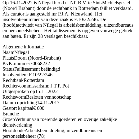
Op 16-11-2022 is Nflegal h.o.d.n. Nfl B.V. te Sint-Michielsgestel
(Noord-Brabant) door de rechtbank in Rotterdam failliet verklaard.
Als curator is aangesteld mr P.J.A. Nieuwland. Het
insolventienummer van deze zaak is F.10/22/246. De
(hoofd)activiteit van Nflegal is arbeidsbemiddeling, uitzendbureaus
en personeelsbeheer. Het faillissement is opgeven vanwege gebrek
aan baten. Er zijn 28 verslagen beschikbaar.
Algemene informatie
Naam
Nflegal
Plaats
Doorn (Noord-Brabant)
KvK-nummer
70068232
Status
Faillissement beëindigd
Insolventienr.
F.10/22/246
Rechtbank
Rotterdam
Rechter-commissaris
mr. J.T.P. Pot
Uitgesproken op
15-11-2022
Rechtsvorm
Besloten vennootschap
Datum oprichting
14-11-2017
Gestort kapitaal
€ 600
Branche
Groep
Verhuur van roerende goederen en overige zakelijke
dienstverlening
Hoofdcode
Arbeidsbemiddeling, uitzendbureaus en
personeelsbeheer (78)