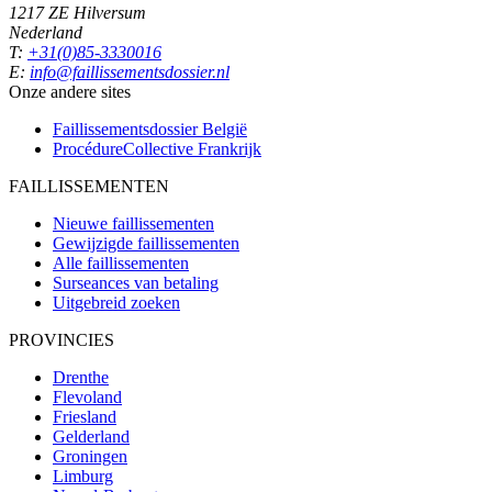
1217 ZE Hilversum
Nederland
T:
+31(0)85-3330016
E:
info@faillissementsdossier.nl
Onze andere sites
Faillissementsdossier
België
ProcédureCollective
Frankrijk
FAILLISSEMENTEN
Nieuwe faillissementen
Gewijzigde faillissementen
Alle faillissementen
Surseances van betaling
Uitgebreid zoeken
PROVINCIES
Drenthe
Flevoland
Friesland
Gelderland
Groningen
Limburg