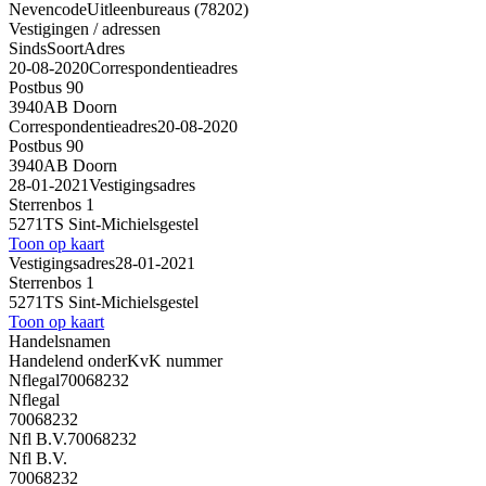
Nevencode
Uitleenbureaus (78202)
Vestigingen / adressen
Sinds
Soort
Adres
20-08-2020
Correspondentieadres
Postbus 90
3940AB Doorn
Correspondentieadres
20-08-2020
Postbus 90
3940AB Doorn
28-01-2021
Vestigingsadres
Sterrenbos 1
5271TS Sint-Michielsgestel
Toon op kaart
Vestigingsadres
28-01-2021
Sterrenbos 1
5271TS Sint-Michielsgestel
Toon op kaart
Handelsnamen
Handelend onder
KvK nummer
Nflegal
70068232
Nflegal
70068232
Nfl B.V.
70068232
Nfl B.V.
70068232