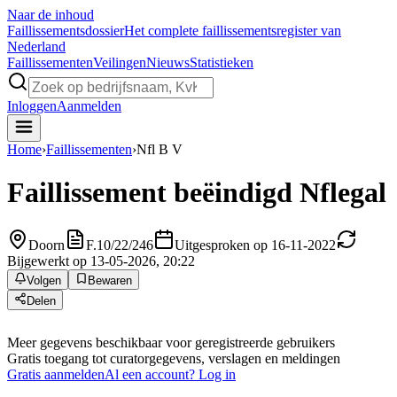
Naar de inhoud
Faillissements
dossier
Het complete faillissementsregister van
Nederland
Faillissementen
Veilingen
Nieuws
Statistieken
Inloggen
Aanmelden
Home
›
Faillissementen
›
Nfl B V
Faillissement beëindigd
Nflegal
Doorn
F.10/22/246
Uitgesproken op 16-11-2022
Bijgewerkt op 13-05-2026, 20:22
Volgen
Bewaren
Delen
Meer gegevens beschikbaar voor geregistreerde gebruikers
Gratis toegang tot curatorgegevens, verslagen en meldingen
Gratis aanmelden
Al een account? Log in