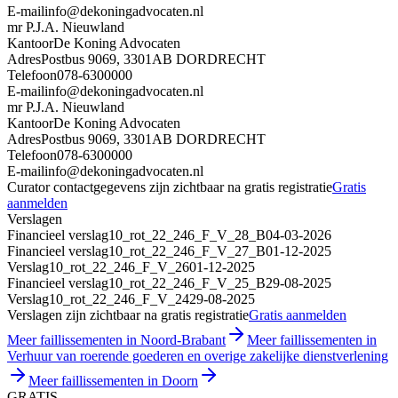
E-mail
info@dekoningadvocaten.nl
mr P.J.A. Nieuwland
Kantoor
De Koning Advocaten
Adres
Postbus 9069, 3301AB DORDRECHT
Telefoon
078-6300000
E-mail
info@dekoningadvocaten.nl
mr P.J.A. Nieuwland
Kantoor
De Koning Advocaten
Adres
Postbus 9069, 3301AB DORDRECHT
Telefoon
078-6300000
E-mail
info@dekoningadvocaten.nl
Curator contactgegevens zijn zichtbaar na gratis registratie
Gratis
aanmelden
Verslagen
Financieel verslag
10_rot_22_246_F_V_28_B
04-03-2026
Financieel verslag
10_rot_22_246_F_V_27_B
01-12-2025
Verslag
10_rot_22_246_F_V_26
01-12-2025
Financieel verslag
10_rot_22_246_F_V_25_B
29-08-2025
Verslag
10_rot_22_246_F_V_24
29-08-2025
Verslagen zijn zichtbaar na gratis registratie
Gratis aanmelden
Meer faillissementen in Noord-Brabant
Meer faillissementen in
Verhuur van roerende goederen en overige zakelijke dienstverlening
Meer faillissementen in Doorn
GRATIS