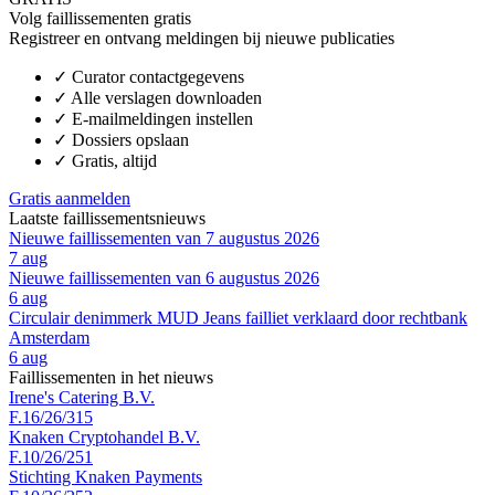
Volg faillissementen gratis
Registreer en ontvang meldingen bij nieuwe publicaties
✓
Curator contactgegevens
✓
Alle verslagen downloaden
✓
E-mailmeldingen instellen
✓
Dossiers opslaan
✓
Gratis, altijd
Gratis aanmelden
Laatste faillissementsnieuws
Nieuwe faillissementen van 7 augustus 2026
7 aug
Nieuwe faillissementen van 6 augustus 2026
6 aug
Circulair denimmerk MUD Jeans failliet verklaard door rechtbank
Amsterdam
6 aug
Faillissementen in het nieuws
Irene's Catering B.V.
F.16/26/315
Knaken Cryptohandel B.V.
F.10/26/251
Stichting Knaken Payments