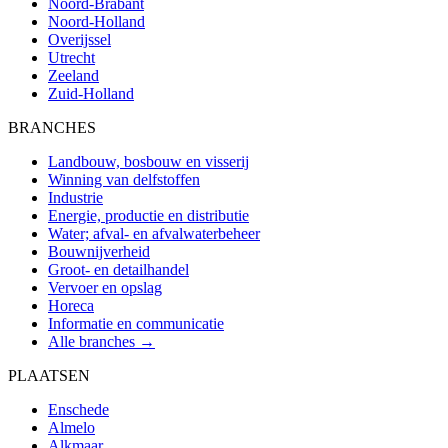
Noord-Brabant
Noord-Holland
Overijssel
Utrecht
Zeeland
Zuid-Holland
BRANCHES
Landbouw, bosbouw en visserij
Winning van delfstoffen
Industrie
Energie, productie en distributie
Water; afval- en afvalwaterbeheer
Bouwnijverheid
Groot- en detailhandel
Vervoer en opslag
Horeca
Informatie en communicatie
Alle branches →
PLAATSEN
Enschede
Almelo
Alkmaar