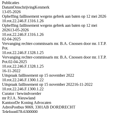
Publicaties
Datum
Omschrijving
Kenmerk
13-05-2026
Opheffing faillissement wegens gebrek aan baten op 12 mei 2026
10.rot.22.246.F.1316.1.26
Opheffing faillissement wegens gebrek aan baten op 12 mei
2026
13-05-2026
10.rot.22.246.F.1316.1.26
02-04-2025
Vervanging rechter-commissaris mr. B.A. Cnossen door mr. J.T.P.
Pot.
10.rot.22.246.F.1328.1.25
Vervanging rechter-commissaris mr. B.A. Cnossen door mr. J.T.P.
Pot.
02-04-2025
10.rot.22.246.F.1328.1.25
16-11-2022
Uitspraak faillissement op 15 november 2022
10.rot.22.246.F.1300.1.22
Uitspraak faillissement op 15 november 2022
16-11-2022
10.rot.22.246.F.1300.1.22
Curator / bewindvoerder
mr P.J.A. Nieuwland
Kantoor
De Koning Advocaten
Adres
Postbus 9069, 3301AB DORDRECHT
Telefoon
078-6300000