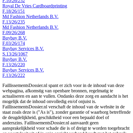
F.10/26/252
Royal De Vries Cardboardprinting
F.18/26/151
Md Fashion Netherlands B.V.
F.13/26/235
Md Fashion Netherlands B.V.
F.09/26/268
Buybay B.V.
F.03/26/174
Buybay Services B.V.
S.13/26/1067
Buybay B.V.
F.13/26/220
Buybay Services B.V.
F.13/26/222
FaillissementsDossier.nl spant er zich voor in de inhoud van deze
webpagina, afkomstig van openbare bronnen, regelmatig te
actualiseren en aan te vullen. Ondanks deze zorg en aandacht is het
mogelijk dat de inhoud onvolledig en/of onjuist is.
FaillissementsDossier.nl verschaft de inhoud van de website in de
staat zoals deze is ("As is"), zonder garantie of waarborg betreffende
de deugdelijkheid, geschiktheid voor een bepaald doel of
anderszins. FaillissementsDossier.nl aanvaardt geen
aansprakelijkheid voor schade die is of dreigt te worden toegebracht