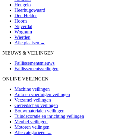
Hengelo
Heerhugowaard
Den Helder
Hoorn
Nijverdal
Wognum
Wierden
Alle plaatsen →
NIEUWS & VEILINGEN
Faillissementsnieuws
Faillissementsveilingen
ONLINE VEILINGEN
Machine veilingen
Auto en voertuigen veilingen
Verzamel veilingen
Gereedschap veilingen
Bouwmaterialen veilingen
Tuindecoratie en inrichting veilingen
Meubel veilingen
Motoren veilingen
Alle categorieën →