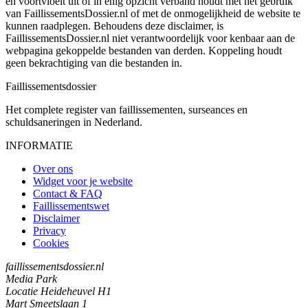
en voortvloeit uit of in enig opzicht verband houdt met het gebruik
van FaillissementsDossier.nl of met de onmogelijkheid de website te
kunnen raadplegen. Behoudens deze disclaimer, is
FaillissementsDossier.nl niet verantwoordelijk voor kenbaar aan de
webpagina gekoppelde bestanden van derden. Koppeling houdt
geen bekrachtiging van die bestanden in.
Faillissements
dossier
Het complete register van faillissementen, surseances en
schuldsaneringen in Nederland.
INFORMATIE
Over ons
Widget voor je website
Contact & FAQ
Faillissementswet
Disclaimer
Privacy
Cookies
faillissementsdossier.nl
Media Park
Locatie Heideheuvel H1
Mart Smeetslaan 1