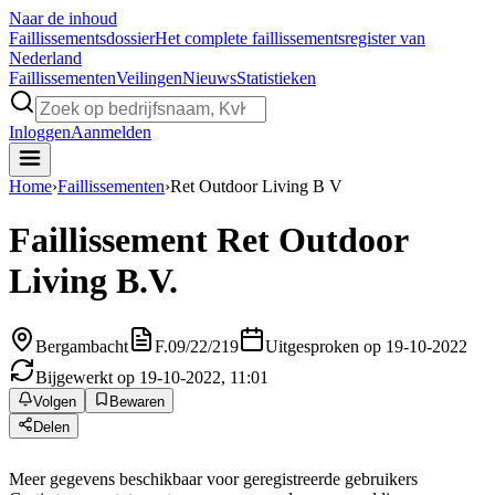
Naar de inhoud
Faillissements
dossier
Het complete faillissementsregister van
Nederland
Faillissementen
Veilingen
Nieuws
Statistieken
Inloggen
Aanmelden
Home
›
Faillissementen
›
Ret Outdoor Living B V
Faillissement
Ret Outdoor
Living B.V.
Bergambacht
F.09/22/219
Uitgesproken op 19-10-2022
Bijgewerkt op 19-10-2022, 11:01
Volgen
Bewaren
Delen
Meer gegevens beschikbaar voor geregistreerde gebruikers