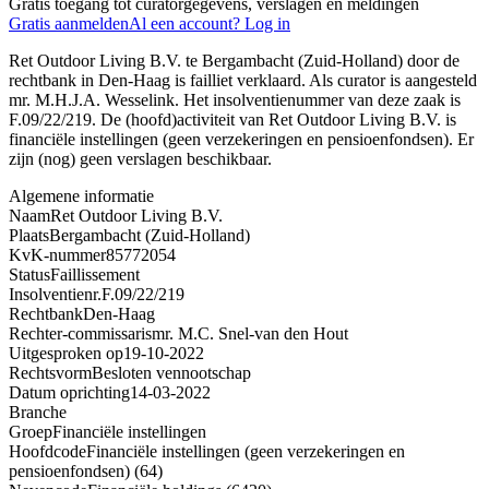
Gratis toegang tot curatorgegevens, verslagen en meldingen
Gratis aanmelden
Al een account? Log in
Ret Outdoor Living B.V. te Bergambacht (Zuid-Holland) door de
rechtbank in Den-Haag is failliet verklaard. Als curator is aangesteld
mr. M.H.J.A. Wesselink. Het insolventienummer van deze zaak is
F.09/22/219. De (hoofd)activiteit van Ret Outdoor Living B.V. is
financiële instellingen (geen verzekeringen en pensioenfondsen). Er
zijn (nog) geen verslagen beschikbaar.
Algemene informatie
Naam
Ret Outdoor Living B.V.
Plaats
Bergambacht (Zuid-Holland)
KvK-nummer
85772054
Status
Faillissement
Insolventienr.
F.09/22/219
Rechtbank
Den-Haag
Rechter-commissaris
mr. M.C. Snel-van den Hout
Uitgesproken op
19-10-2022
Rechtsvorm
Besloten vennootschap
Datum oprichting
14-03-2022
Branche
Groep
Financiële instellingen
Hoofdcode
Financiële instellingen (geen verzekeringen en
pensioenfondsen) (64)