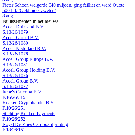
Pieter Schoen weigerde €40 miljoen, ging failliet en werd Quote
500-lid: ‘Geld moet zweten’
8 aug
Faillissementen in het nieuws
Accell Duitsland B.V.
S.13/26/1079
Accell Global B.V.
S.13/26/1080
Accell Nederland B.V.
S.13/26/1078
Accell Group Europe B.V.
S.13/26/1081
Accell Group Holding B.V.
S.13/26/1076
Accell Group B.V.
S.13/26/1077
Irene's Catering B.V.
F.16/26/315
Knaken Cryptohandel B.V.
F.10/26/251
Stichting Knaken Payments
F.10/26/252
Royal De Vries Cardboardprinting
F.18/26/151