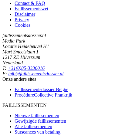
Contact & FAQ
Faillissementswet
Disclaimer
Privacy
Cookies
faillissementsdossier.nl
Media Park
Locatie Heideheuvel H1
Mart Smeetslaan 1
1217 ZE Hilversum
Nederland
T:
+31(0)85-3330016
E:
info@faillissementsdossier.nl
Onze andere sites
Faillissementsdossier
België
ProcédureCollective
Frankrijk
FAILLISSEMENTEN
Nieuwe faillissementen
Gewijzigde faillissementen
Alle faillissementen
Surseances van betaling