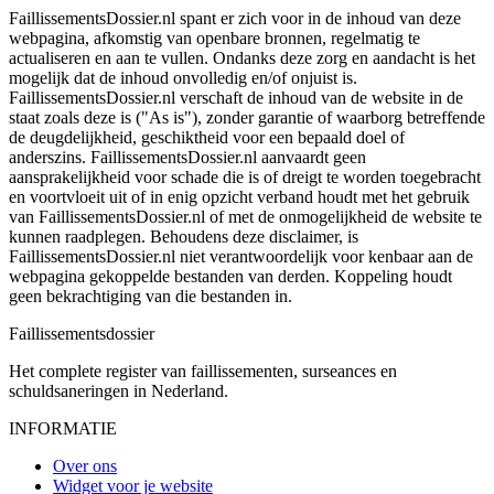
FaillissementsDossier.nl spant er zich voor in de inhoud van deze
webpagina, afkomstig van openbare bronnen, regelmatig te
actualiseren en aan te vullen. Ondanks deze zorg en aandacht is het
mogelijk dat de inhoud onvolledig en/of onjuist is.
FaillissementsDossier.nl verschaft de inhoud van de website in de
staat zoals deze is ("As is"), zonder garantie of waarborg betreffende
de deugdelijkheid, geschiktheid voor een bepaald doel of
anderszins. FaillissementsDossier.nl aanvaardt geen
aansprakelijkheid voor schade die is of dreigt te worden toegebracht
en voortvloeit uit of in enig opzicht verband houdt met het gebruik
van FaillissementsDossier.nl of met de onmogelijkheid de website te
kunnen raadplegen. Behoudens deze disclaimer, is
FaillissementsDossier.nl niet verantwoordelijk voor kenbaar aan de
webpagina gekoppelde bestanden van derden. Koppeling houdt
geen bekrachtiging van die bestanden in.
Faillissements
dossier
Het complete register van faillissementen, surseances en
schuldsaneringen in Nederland.
INFORMATIE
Over ons
Widget voor je website