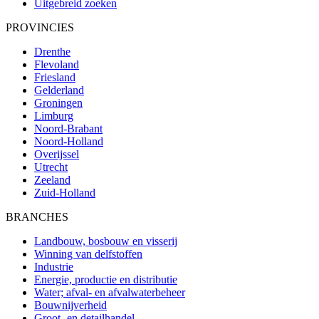
Uitgebreid zoeken
PROVINCIES
Drenthe
Flevoland
Friesland
Gelderland
Groningen
Limburg
Noord-Brabant
Noord-Holland
Overijssel
Utrecht
Zeeland
Zuid-Holland
BRANCHES
Landbouw, bosbouw en visserij
Winning van delfstoffen
Industrie
Energie, productie en distributie
Water; afval- en afvalwaterbeheer
Bouwnijverheid
Groot- en detailhandel