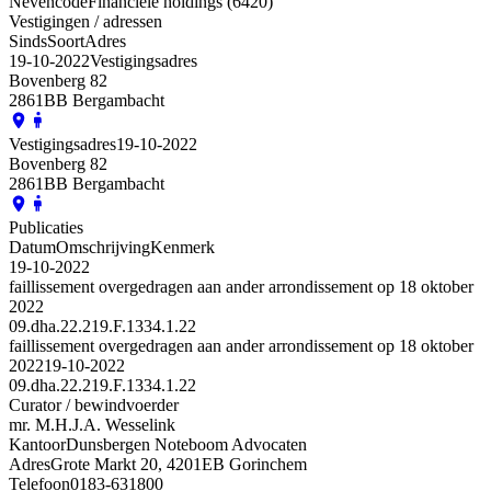
Nevencode
Financiële holdings (6420)
Vestigingen / adressen
Sinds
Soort
Adres
19-10-2022
Vestigingsadres
Bovenberg 82
2861BB Bergambacht
Vestigingsadres
19-10-2022
Bovenberg 82
2861BB Bergambacht
Publicaties
Datum
Omschrijving
Kenmerk
19-10-2022
faillissement overgedragen aan ander arrondissement op 18 oktober
2022
09.dha.22.219.F.1334.1.22
faillissement overgedragen aan ander arrondissement op 18 oktober
2022
19-10-2022
09.dha.22.219.F.1334.1.22
Curator / bewindvoerder
mr. M.H.J.A. Wesselink
Kantoor
Dunsbergen Noteboom Advocaten
Adres
Grote Markt 20, 4201EB Gorinchem
Telefoon
0183-631800