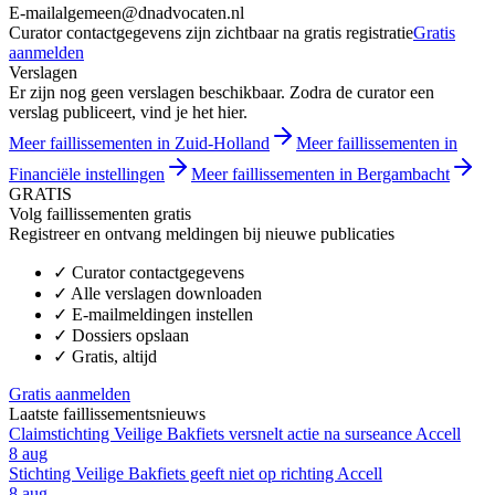
E-mail
algemeen@dnadvocaten.nl
Curator contactgegevens zijn zichtbaar na gratis registratie
Gratis
aanmelden
Verslagen
Er zijn nog geen verslagen beschikbaar. Zodra de curator een
verslag publiceert, vind je het hier.
Meer faillissementen in Zuid-Holland
Meer faillissementen in
Financiële instellingen
Meer faillissementen in Bergambacht
GRATIS
Volg faillissementen gratis
Registreer en ontvang meldingen bij nieuwe publicaties
✓
Curator contactgegevens
✓
Alle verslagen downloaden
✓
E-mailmeldingen instellen
✓
Dossiers opslaan
✓
Gratis, altijd
Gratis aanmelden
Laatste faillissementsnieuws
Claimstichting Veilige Bakfiets versnelt actie na surseance Accell
8 aug
Stichting Veilige Bakfiets geeft niet op richting Accell
8 aug