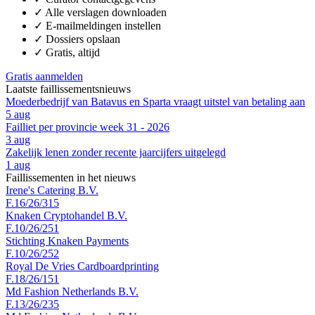
✓
Alle verslagen downloaden
✓
E-mailmeldingen instellen
✓
Dossiers opslaan
✓
Gratis, altijd
Gratis aanmelden
Laatste faillissementsnieuws
Moederbedrijf van Batavus en Sparta vraagt uitstel van betaling aan
5 aug
Failliet per provincie week 31 - 2026
3 aug
Zakelijk lenen zonder recente jaarcijfers uitgelegd
1 aug
Faillissementen in het nieuws
Irene's Catering B.V.
F.16/26/315
Knaken Cryptohandel B.V.
F.10/26/251
Stichting Knaken Payments
F.10/26/252
Royal De Vries Cardboardprinting
F.18/26/151
Md Fashion Netherlands B.V.
F.13/26/235