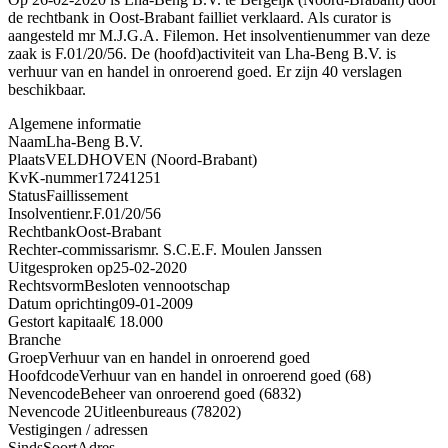
de rechtbank in Oost-Brabant failliet verklaard. Als curator is
aangesteld mr M.J.G.A. Filemon. Het insolventienummer van deze
zaak is F.01/20/56. De (hoofd)activiteit van Lha-Beng B.V. is
verhuur van en handel in onroerend goed. Er zijn 40 verslagen
beschikbaar.
Algemene informatie
Naam
Lha-Beng B.V.
Plaats
VELDHOVEN (Noord-Brabant)
KvK-nummer
17241251
Status
Faillissement
Insolventienr.
F.01/20/56
Rechtbank
Oost-Brabant
Rechter-commissaris
mr. S.C.E.F. Moulen Janssen
Uitgesproken op
25-02-2020
Rechtsvorm
Besloten vennootschap
Datum oprichting
09-01-2009
Gestort kapitaal
€ 18.000
Branche
Groep
Verhuur van en handel in onroerend goed
Hoofdcode
Verhuur van en handel in onroerend goed (68)
Nevencode
Beheer van onroerend goed (6832)
Nevencode 2
Uitleenbureaus (78202)
Vestigingen / adressen
Sinds
Soort
Adres