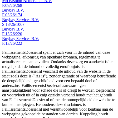
Md Fashion Netherlands B.V.
F.09/26/268
Buybay B.V.
F.03/26/174
Buybay Services B.V.
S.13/26/1067
Buybay B.V.
F.13/26/220
Buybay Services B.V.
F.13/26/222
FaillissementsDossier.nl spant er zich voor in de inhoud van deze
webpagina, afkomstig van openbare bronnen, regelmatig te
actualiseren en aan te vullen. Ondanks deze zorg en aandacht is het
mogelijk dat de inhoud onvolledig en/of onjuist is.
FaillissementsDossier.nl verschaft de inhoud van de website in de
staat zoals deze is ("As is"), zonder garantie of waarborg betreffende
de deugdelijkheid, geschiktheid voor een bepaald doel of
anderszins. FaillissementsDossier.nl aanvaardt geen
aansprakelijkheid voor schade die is of dreigt te worden toegebracht
en voortvloeit uit of in enig opzicht verband houdt met het gebruik
van FaillissementsDossier.nl of met de onmogelijkheid de website te
kunnen raadplegen. Behoudens deze disclaimer, is
FaillissementsDossier.nl niet verantwoordelijk voor kenbaar aan de
webpagina gekoppelde bestanden van derden. Koppeling houdt