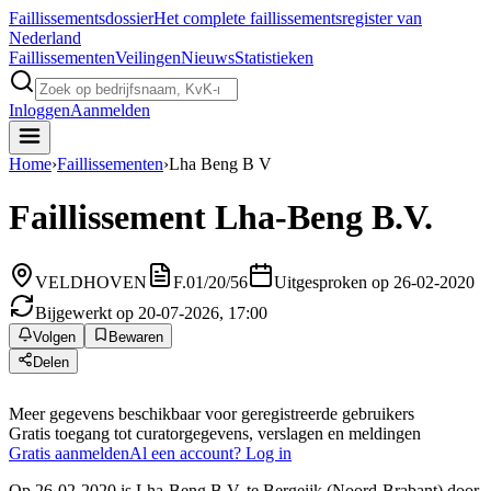
Faillissements
dossier
Het complete faillissementsregister van
Nederland
Faillissementen
Veilingen
Nieuws
Statistieken
Inloggen
Aanmelden
Home
›
Faillissementen
›
Lha Beng B V
Faillissement
Lha-Beng B.V.
VELDHOVEN
F.01/20/56
Uitgesproken op 26-02-2020
Bijgewerkt op 20-07-2026, 17:00
Volgen
Bewaren
Delen
Meer gegevens beschikbaar voor geregistreerde gebruikers
Gratis toegang tot curatorgegevens, verslagen en meldingen
Gratis aanmelden
Al een account? Log in
Op 26-02-2020 is Lha-Beng B.V. te Bergeijk (Noord-Brabant) door