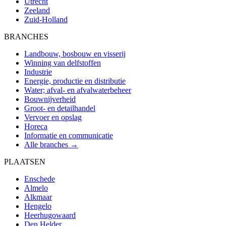
Utrecht
Zeeland
Zuid-Holland
BRANCHES
Landbouw, bosbouw en visserij
Winning van delfstoffen
Industrie
Energie, productie en distributie
Water; afval- en afvalwaterbeheer
Bouwnijverheid
Groot- en detailhandel
Vervoer en opslag
Horeca
Informatie en communicatie
Alle branches →
PLAATSEN
Enschede
Almelo
Alkmaar
Hengelo
Heerhugowaard
Den Helder