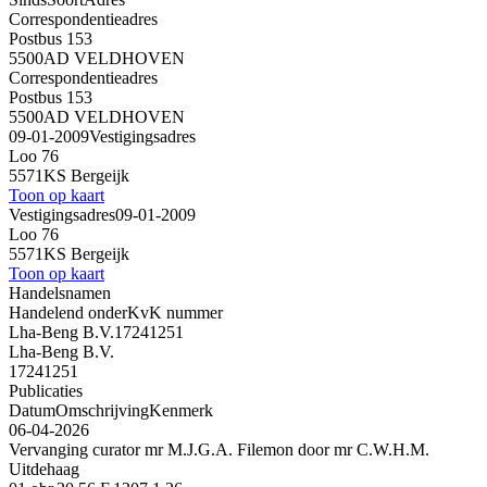
Correspondentieadres
Postbus 153
5500AD VELDHOVEN
Correspondentieadres
Postbus 153
5500AD VELDHOVEN
09-01-2009
Vestigingsadres
Loo 76
5571KS Bergeijk
Toon op kaart
Vestigingsadres
09-01-2009
Loo 76
5571KS Bergeijk
Toon op kaart
Handelsnamen
Handelend onder
KvK nummer
Lha-Beng B.V.
17241251
Lha-Beng B.V.
17241251
Publicaties
Datum
Omschrijving
Kenmerk
06-04-2026
Vervanging curator mr M.J.G.A. Filemon door mr C.W.H.M.
Uitdehaag