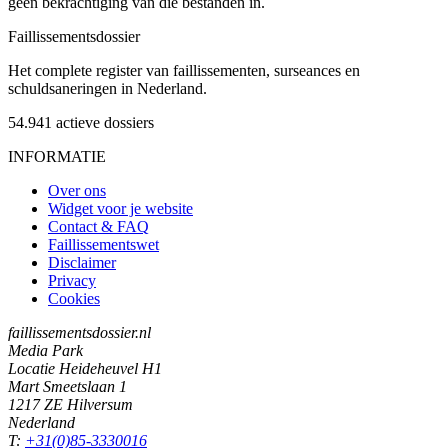
geen bekrachtiging van die bestanden in.
Faillissements
dossier
Het complete register van faillissementen, surseances en
schuldsaneringen in Nederland.
54.941
actieve dossiers
INFORMATIE
Over ons
Widget voor je website
Contact & FAQ
Faillissementswet
Disclaimer
Privacy
Cookies
faillissementsdossier.nl
Media Park
Locatie Heideheuvel H1
Mart Smeetslaan 1
1217 ZE Hilversum
Nederland
T:
+31(0)85-3330016