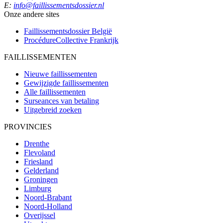
E:
info@faillissementsdossier.nl
Onze andere sites
Faillissementsdossier
België
ProcédureCollective
Frankrijk
FAILLISSEMENTEN
Nieuwe faillissementen
Gewijzigde faillissementen
Alle faillissementen
Surseances van betaling
Uitgebreid zoeken
PROVINCIES
Drenthe
Flevoland
Friesland
Gelderland
Groningen
Limburg
Noord-Brabant
Noord-Holland
Overijssel