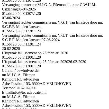
01.obr.20.56.F.1307.1.26
Vervanging curator mr M.J.G.A. Filemon door mr C.W.H.M.
Uitdehaag
06-04-2026
01.obr.20.56.F.1307.1.26
07-06-2024
Vervanging rechter-commissaris mr. V.G.T. van Emstede door mr.
S.C.E.F. Moulen Janssen.
01.obr.20.56.F.1328.1.24
Vervanging rechter-commissaris mr. V.G.T. van Emstede door mr.
S.C.E.F. Moulen Janssen.
07-06-2024
01.obr.20.56.F.1328.1.24
26-02-2020
Uitspraak faillissement op 25 februari 2020
01.obr.20.56.F.1300.1.20
Uitspraak faillissement op 25 februari 2020
26-02-2020
01.obr.20.56.F.1300.1.20
Curator / bewindvoerder
mr M.J.G.A. Filemon
Kantoor
TRC advocaten
Adres
Postbus 153, 5500AD VELDHOVEN
Telefoon
040-2944500
E-mail
info@trc-advocaten.nl
mr M.J.G.A. Filemon
Kantoor
TRC advocaten
Adres
Postbus 153, 5500AD VELDHOVEN