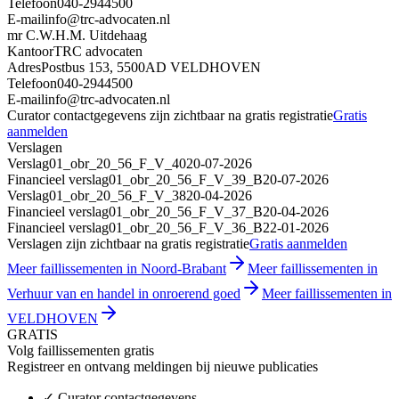
Telefoon
040-2944500
E-mail
info@trc-advocaten.nl
mr C.W.H.M. Uitdehaag
Kantoor
TRC advocaten
Adres
Postbus 153, 5500AD VELDHOVEN
Telefoon
040-2944500
E-mail
info@trc-advocaten.nl
Curator contactgegevens zijn zichtbaar na gratis registratie
Gratis
aanmelden
Verslagen
Verslag
01_obr_20_56_F_V_40
20-07-2026
Financieel verslag
01_obr_20_56_F_V_39_B
20-07-2026
Verslag
01_obr_20_56_F_V_38
20-04-2026
Financieel verslag
01_obr_20_56_F_V_37_B
20-04-2026
Financieel verslag
01_obr_20_56_F_V_36_B
22-01-2026
Verslagen zijn zichtbaar na gratis registratie
Gratis aanmelden
Meer faillissementen in Noord-Brabant
Meer faillissementen in
Verhuur van en handel in onroerend goed
Meer faillissementen in
VELDHOVEN
GRATIS
Volg faillissementen gratis
Registreer en ontvang meldingen bij nieuwe publicaties
✓
Curator contactgegevens