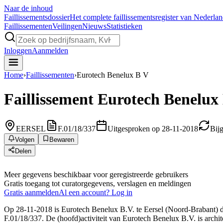
Naar de inhoud
Faillissements
dossier
Het complete faillissementsregister van Nederla
Faillissementen
Veilingen
Nieuws
Statistieken
Inloggen
Aanmelden
Home
›
Faillissementen
›
Eurotech Benelux B V
Faillissement
Eurotech Benelux 
EERSEL
F.01/18/337
Uitgesproken op 28-11-2018
Bij
Volgen
Bewaren
Delen
Meer gegevens beschikbaar voor geregistreerde gebruikers
Gratis toegang tot curatorgegevens, verslagen en meldingen
Gratis aanmelden
Al een account? Log in
Op 28-11-2018 is Eurotech Benelux B.V. te Eersel (Noord-Brabant) doo
F.01/18/337. De (hoofd)activiteit van Eurotech Benelux B.V. is architec