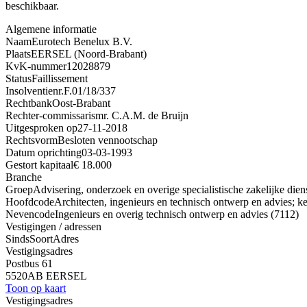
beschikbaar.
Algemene informatie
Naam
Eurotech Benelux B.V.
Plaats
EERSEL (Noord-Brabant)
KvK-nummer
12028879
Status
Faillissement
Insolventienr.
F.01/18/337
Rechtbank
Oost-Brabant
Rechter-commissaris
mr. C.A.M. de Bruijn
Uitgesproken op
27-11-2018
Rechtsvorm
Besloten vennootschap
Datum oprichting
03-03-1993
Gestort kapitaal
€ 18.000
Branche
Groep
Advisering, onderzoek en overige specialistische zakelijke dien
Hoofdcode
Architecten, ingenieurs en technisch ontwerp en advies; ke
Nevencode
Ingenieurs en overig technisch ontwerp en advies (7112)
Vestigingen / adressen
Sinds
Soort
Adres
Vestigingsadres
Postbus 61
5520AB EERSEL
Toon op kaart
Vestigingsadres