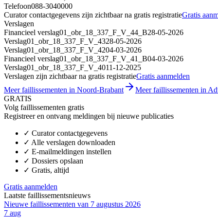
Telefoon
088-3040000
Curator contactgegevens zijn zichtbaar na gratis registratie
Gratis aan
Verslagen
Financieel verslag
01_obr_18_337_F_V_44_B
28-05-2026
Verslag
01_obr_18_337_F_V_43
28-05-2026
Verslag
01_obr_18_337_F_V_42
04-03-2026
Financieel verslag
01_obr_18_337_F_V_41_B
04-03-2026
Verslag
01_obr_18_337_F_V_40
11-12-2025
Verslagen zijn zichtbaar na gratis registratie
Gratis aanmelden
Meer faillissementen in Noord-Brabant
Meer faillissementen in Adv
GRATIS
Volg faillissementen gratis
Registreer en ontvang meldingen bij nieuwe publicaties
✓
Curator contactgegevens
✓
Alle verslagen downloaden
✓
E-mailmeldingen instellen
✓
Dossiers opslaan
✓
Gratis, altijd
Gratis aanmelden
Laatste faillissementsnieuws
Nieuwe faillissementen van 7 augustus 2026
7 aug