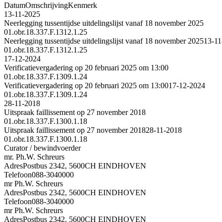
Datum
Omschrijving
Kenmerk
13-11-2025
Neerlegging tussentijdse uitdelingslijst vanaf 18 november 2025
01.obr.18.337.F.1312.1.25
Neerlegging tussentijdse uitdelingslijst vanaf 18 november 2025
13-11
01.obr.18.337.F.1312.1.25
17-12-2024
Verificatievergadering op 20 februari 2025 om 13:00
01.obr.18.337.F.1309.1.24
Verificatievergadering op 20 februari 2025 om 13:00
17-12-2024
01.obr.18.337.F.1309.1.24
28-11-2018
Uitspraak faillissement op 27 november 2018
01.obr.18.337.F.1300.1.18
Uitspraak faillissement op 27 november 2018
28-11-2018
01.obr.18.337.F.1300.1.18
Curator / bewindvoerder
mr. Ph.W. Schreurs
Adres
Postbus 2342, 5600CH EINDHOVEN
Telefoon
088-3040000
mr Ph.W. Schreurs
Adres
Postbus 2342, 5600CH EINDHOVEN
Telefoon
088-3040000
mr Ph.W. Schreurs
Adres
Postbus 2342, 5600CH EINDHOVEN