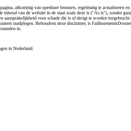
bpagina, afkomstig van openbare bronnen, regelmatig te actualiseren en 
 de inhoud van de website in de staat zoals deze is ("As is"), zonder ga
n aansprakelijkheid voor schade die is of dreigt te worden toegebracht 
 kunnen raadplegen. Behoudens deze disclaimer, is FaillissementsDossi
estanden in.
ingen in Nederland.