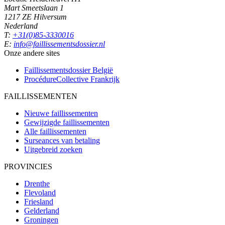
Mart Smeetslaan 1
1217 ZE Hilversum
Nederland
T:
+31(0)85-3330016
E:
info@faillissementsdossier.nl
Onze andere sites
Faillissementsdossier
België
ProcédureCollective
Frankrijk
FAILLISSEMENTEN
Nieuwe faillissementen
Gewijzigde faillissementen
Alle faillissementen
Surseances van betaling
Uitgebreid zoeken
PROVINCIES
Drenthe
Flevoland
Friesland
Gelderland
Groningen