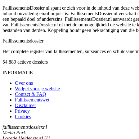
FaillissementsDossier.nl spant er zich voor in de inhoud van deze we
inhoud onvolledig en/of onjuist is. FaillissementsDossier.nl verschaft
een bepaald doel of anderszins. FaillissementsDossier.nl aanvaardt gee
van FaillissementsDossier.nl of met de onmogelijkheid de website te
bestanden van derden. Koppeling houdt geen bekrachtiging van die b
Faillissements
dossier
Het complete register van faillissementen, surseances en schuldsaner
54.889
actieve dossiers
INFORMATIE
Over ons
Widget voor je website
Contact & FAQ
Faillissementswet
Disclaimer
Privacy
Cookies
faillissementsdossier.nl
Media Park
Locatie Heideheuvel H1