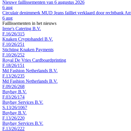
Nieuwe faillissementen van 6 augustus 2026
6 aug
Circulair denimmerk MUD Jeans failliet verklaard door rechtbank A
6 aug
Faillissementen in het nieuws
Irene's Catering B.V.
F.16/26/315
Knaken Cryptohandel B.V.
F.10/26/251
Stichting Knaken Payments
F.10/26/252
Royal De Vries Cardboardprinting
F.18/26/151
Md Fashion Netherlands B.V.
F.13/26/235
Md Fashion Netherlands B.V.
F.09/26/268
Buybay B.V.
F.03/26/174
Buybay Services B.V.
S.13/26/1067
Buybay B.V.
F.13/26/220
Buybay Services B.V.
F.13/26/222