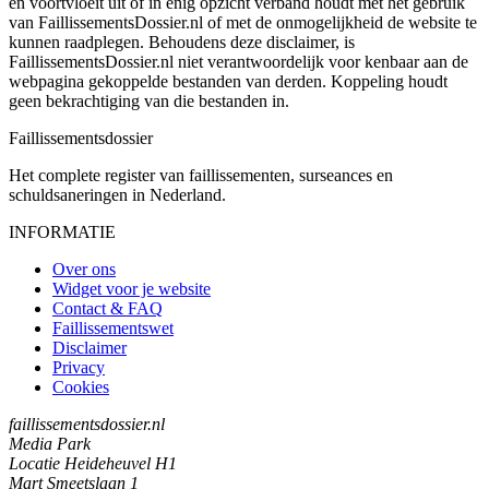
en voortvloeit uit of in enig opzicht verband houdt met het gebruik
van FaillissementsDossier.nl of met de onmogelijkheid de website te
kunnen raadplegen. Behoudens deze disclaimer, is
FaillissementsDossier.nl niet verantwoordelijk voor kenbaar aan de
webpagina gekoppelde bestanden van derden. Koppeling houdt
geen bekrachtiging van die bestanden in.
Faillissements
dossier
Het complete register van faillissementen, surseances en
schuldsaneringen in Nederland.
INFORMATIE
Over ons
Widget voor je website
Contact & FAQ
Faillissementswet
Disclaimer
Privacy
Cookies
faillissementsdossier.nl
Media Park
Locatie Heideheuvel H1
Mart Smeetslaan 1