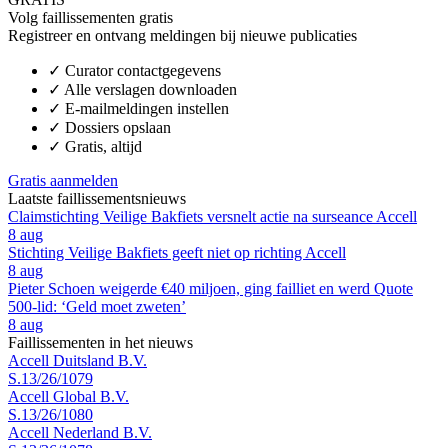
Volg faillissementen gratis
Registreer en ontvang meldingen bij nieuwe publicaties
✓
Curator contactgegevens
✓
Alle verslagen downloaden
✓
E-mailmeldingen instellen
✓
Dossiers opslaan
✓
Gratis, altijd
Gratis aanmelden
Laatste faillissementsnieuws
Claimstichting Veilige Bakfiets versnelt actie na surseance Accell
8 aug
Stichting Veilige Bakfiets geeft niet op richting Accell
8 aug
Pieter Schoen weigerde €40 miljoen, ging failliet en werd Quote
500-lid: ‘Geld moet zweten’
8 aug
Faillissementen in het nieuws
Accell Duitsland B.V.
S.13/26/1079
Accell Global B.V.
S.13/26/1080
Accell Nederland B.V.