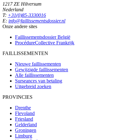
1217 ZE Hilversum
Nederland
T:
+31(0)85-3330016
E:
info@faillissementsdossier.nl
Onze andere sites
Faillissementsdossier
België
ProcédureCollective
Frankrijk
FAILLISSEMENTEN
Nieuwe faillissementen
Gewijzigde faillissementen
Alle faillissementen
Surseances van betaling
Uitgebreid zoeken
PROVINCIES
Drenthe
Flevoland
Friesland
Gelderland
Groningen
Limburg