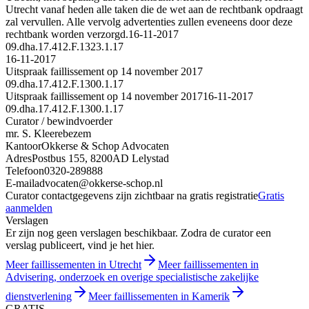
Utrecht vanaf heden alle taken die de wet aan de rechtbank opdraagt
zal vervullen. Alle vervolg advertenties zullen eveneens door deze
rechtbank worden verzorgd.
16-11-2017
09.dha.17.412.F.1323.1.17
16-11-2017
Uitspraak faillissement op 14 november 2017
09.dha.17.412.F.1300.1.17
Uitspraak faillissement op 14 november 2017
16-11-2017
09.dha.17.412.F.1300.1.17
Curator / bewindvoerder
mr. S. Kleerebezem
Kantoor
Okkerse & Schop Advocaten
Adres
Postbus 155, 8200AD Lelystad
Telefoon
0320-289888
E-mail
advocaten@okkerse-schop.nl
Curator contactgegevens zijn zichtbaar na gratis registratie
Gratis
aanmelden
Verslagen
Er zijn nog geen verslagen beschikbaar. Zodra de curator een
verslag publiceert, vind je het hier.
Meer faillissementen in Utrecht
Meer faillissementen in
Advisering, onderzoek en overige specialistische zakelijke
dienstverlening
Meer faillissementen in Kamerik
GRATIS