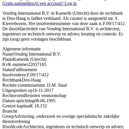
Gratis aanmelden
Al een account? Log in
Vendrig International B.V. te Kamerik (Utrecht) door de rechtbank
in Den-Haag is failliet verklaard. Als curator is aangesteld mr. S.
Kleerebezem. Het insolventienummer van deze zaak is F.09/17/412.
De (hoofd)activiteit van Vendrig International B.V. is architecten,
ingenieurs en technisch ontwerp en advies; keuring en controle. Er
zijn (nog) geen verslagen beschikbaar.
Algemene informatie
Naam
Vendrig International B.V.
Plaats
Kamerik (Utrecht)
KvK-nummer
22037165
Status
Faillissement
Insolventienr.
F.09/17/412
Rechtbank
Den-Haag
Rechter-commissaris
mr. D.M. Staal
Uitgesproken op
16-11-2017
Rechtsvorm
Besloten vennootschap
Datum oprichting
08-06-1995
Gestort kapitaal
€ 18.152
Branche
Groep
Advisering, onderzoek en overige specialistische zakelijke
dienstverlening
Hoofdcode
Architecten, ingenieurs en technisch ontwerp en advies;