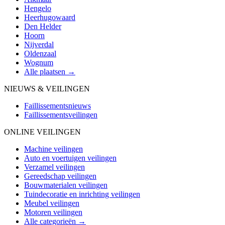
Hengelo
Heerhugowaard
Den Helder
Hoorn
Nijverdal
Oldenzaal
Wognum
Alle plaatsen →
NIEUWS & VEILINGEN
Faillissementsnieuws
Faillissementsveilingen
ONLINE VEILINGEN
Machine veilingen
Auto en voertuigen veilingen
Verzamel veilingen
Gereedschap veilingen
Bouwmaterialen veilingen
Tuindecoratie en inrichting veilingen
Meubel veilingen
Motoren veilingen
Alle categorieën →