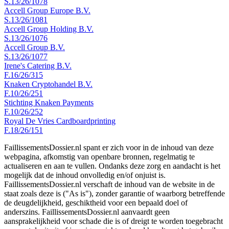
S.13/26/1078
Accell Group Europe B.V.
S.13/26/1081
Accell Group Holding B.V.
S.13/26/1076
Accell Group B.V.
S.13/26/1077
Irene's Catering B.V.
F.16/26/315
Knaken Cryptohandel B.V.
F.10/26/251
Stichting Knaken Payments
F.10/26/252
Royal De Vries Cardboardprinting
F.18/26/151
FaillissementsDossier.nl spant er zich voor in de inhoud van deze
webpagina, afkomstig van openbare bronnen, regelmatig te
actualiseren en aan te vullen. Ondanks deze zorg en aandacht is het
mogelijk dat de inhoud onvolledig en/of onjuist is.
FaillissementsDossier.nl verschaft de inhoud van de website in de
staat zoals deze is ("As is"), zonder garantie of waarborg betreffende
de deugdelijkheid, geschiktheid voor een bepaald doel of
anderszins. FaillissementsDossier.nl aanvaardt geen
aansprakelijkheid voor schade die is of dreigt te worden toegebracht