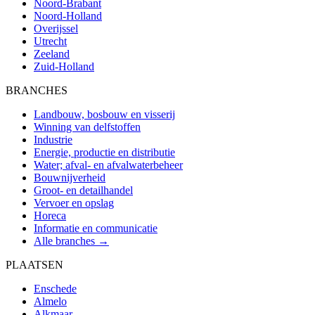
Noord-Brabant
Noord-Holland
Overijssel
Utrecht
Zeeland
Zuid-Holland
BRANCHES
Landbouw, bosbouw en visserij
Winning van delfstoffen
Industrie
Energie, productie en distributie
Water; afval- en afvalwaterbeheer
Bouwnijverheid
Groot- en detailhandel
Vervoer en opslag
Horeca
Informatie en communicatie
Alle branches →
PLAATSEN
Enschede
Almelo
Alkmaar