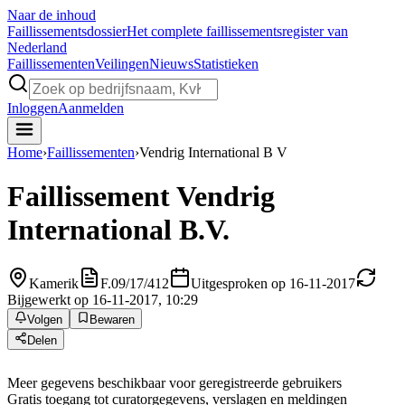
Naar de inhoud
Faillissements
dossier
Het complete faillissementsregister van
Nederland
Faillissementen
Veilingen
Nieuws
Statistieken
Inloggen
Aanmelden
Home
›
Faillissementen
›
Vendrig International B V
Faillissement
Vendrig
International B.V.
Kamerik
F.09/17/412
Uitgesproken op 16-11-2017
Bijgewerkt op 16-11-2017, 10:29
Volgen
Bewaren
Delen
Meer gegevens beschikbaar voor geregistreerde gebruikers
Gratis toegang tot curatorgegevens, verslagen en meldingen