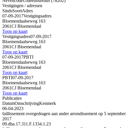
Nevencode
Uitleenbureaus (78202)
Vestigingen / adressen
Sinds
Soort
Adres
07-09-2017
Vestigingsadres
Bloemendaalseweg 163
2061CJ Bloemendaal
Toon op kaart
Vestigingsadres
07-09-2017
Bloemendaalseweg 163
2061CJ Bloemendaal
Toon op kaart
07-09-2017
PBTI
Bloemendaalseweg 163
2061CJ Bloemendaal
Toon op kaart
PBTI
07-09-2017
Bloemendaalseweg 163
2061CJ Bloemendaal
Toon op kaart
Publicaties
Datum
Omschrijving
Kenmerk
06-04-2023
faillissement overgedragen aan ander arrondissement op 5 september
2017
09.dha.17.311.F.1334.1.23