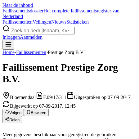
Naar de inhoud
Faillissements
dossier
Het complete faillissementsregister van
Nederland
Faillissementen
Veilingen
Nieuws
Statistieken
Inloggen
Aanmelden
Home
›
Faillissementen
›
Prestige Zorg B V
Faillissement
Prestige Zorg
B.V.
Bloemendaal
F.09/17/311
Uitgesproken op 07-09-2017
Bijgewerkt op 07-09-2017, 12:45
Volgen
Bewaren
Delen
Meer gegevens beschikbaar voor geregistreerde gebruikers