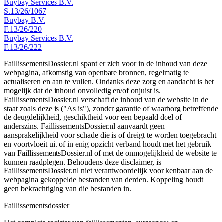
Buybay Services B.V.
S.13/26/1067
Buybay B.V.
F.13/26/220
Buybay Services B.V.
F.13/26/222
FaillissementsDossier.nl spant er zich voor in de inhoud van deze
webpagina, afkomstig van openbare bronnen, regelmatig te
actualiseren en aan te vullen. Ondanks deze zorg en aandacht is het
mogelijk dat de inhoud onvolledig en/of onjuist is.
FaillissementsDossier.nl verschaft de inhoud van de website in de
staat zoals deze is ("As is"), zonder garantie of waarborg betreffende
de deugdelijkheid, geschiktheid voor een bepaald doel of
anderszins. FaillissementsDossier.nl aanvaardt geen
aansprakelijkheid voor schade die is of dreigt te worden toegebracht
en voortvloeit uit of in enig opzicht verband houdt met het gebruik
van FaillissementsDossier.nl of met de onmogelijkheid de website te
kunnen raadplegen. Behoudens deze disclaimer, is
FaillissementsDossier.nl niet verantwoordelijk voor kenbaar aan de
webpagina gekoppelde bestanden van derden. Koppeling houdt
geen bekrachtiging van die bestanden in.
Faillissements
dossier