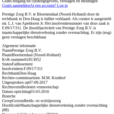
Gratis toegang tot curatorgegevens, verslagen en meldingen
Gratis aanmelden
Al een account? Log in
Prestige Zorg B.V. te Bloemendaal (Noord-Holland) door de
rechtbank in Den-Haag is failliet verklaard. Als curator is aangesteld
mr. L.J. van Apeldoorn Jr. Het insolventienummer van deze zaak is
F.09/17/311. De (hoofd)activiteit van Prestige Zorg B.V. is
maatschappelijke dienstverlening zonder overnachting. Er zijn (nog)
geen verslagen beschikbaar.
Algemene informatie
Naam
Prestige Zorg B.V.
Plaats
Bloemendaal (Noord-Holland)
KvK-nummer
61813052
Status
Faillissement
Insolventienr.
F.09/17/311
Rechtbank
Den-Haag
Rechter-commissaris
mr. M.M. Kruithof
Uitgesproken op
07-09-2017
Rechtsvorm
Besloten vennootschap
Datum oprichting
03-03-2016
Branche
Groep
Gezondheids- en welzijnszorg
Hoofdcode
Maatschappelijke dienstverlening zonder overnachting
(88)