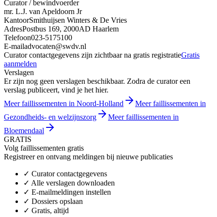
Curator / bewindvoerder
mr. L.J. van Apeldoorn Jr
Kantoor
Smithuijsen Winters & De Vries
Adres
Postbus 169, 2000AD Haarlem
Telefoon
023-5175100
E-mail
advocaten@swdv.nl
Curator contactgegevens zijn zichtbaar na gratis registratie
Gratis
aanmelden
Verslagen
Er zijn nog geen verslagen beschikbaar. Zodra de curator een
verslag publiceert, vind je het hier.
Meer faillissementen in Noord-Holland
Meer faillissementen in
Gezondheids- en welzijnszorg
Meer faillissementen in
Bloemendaal
GRATIS
Volg faillissementen gratis
Registreer en ontvang meldingen bij nieuwe publicaties
✓
Curator contactgegevens
✓
Alle verslagen downloaden
✓
E-mailmeldingen instellen
✓
Dossiers opslaan
✓
Gratis, altijd