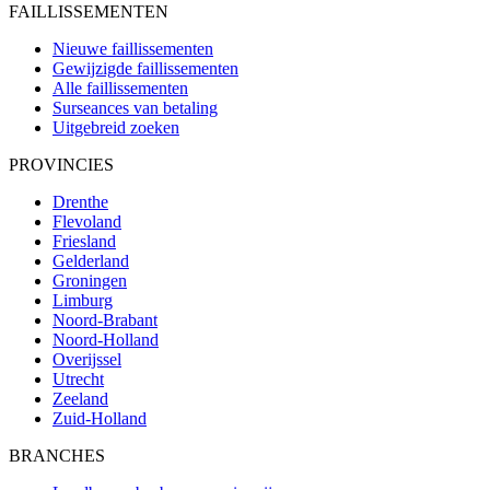
FAILLISSEMENTEN
Nieuwe faillissementen
Gewijzigde faillissementen
Alle faillissementen
Surseances van betaling
Uitgebreid zoeken
PROVINCIES
Drenthe
Flevoland
Friesland
Gelderland
Groningen
Limburg
Noord-Brabant
Noord-Holland
Overijssel
Utrecht
Zeeland
Zuid-Holland
BRANCHES