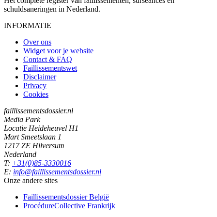
Het complete register van faillissementen, surseances en
schuldsaneringen in Nederland.
INFORMATIE
Over ons
Widget voor je website
Contact & FAQ
Faillissementswet
Disclaimer
Privacy
Cookies
faillissementsdossier.nl
Media Park
Locatie Heideheuvel H1
Mart Smeetslaan 1
1217 ZE Hilversum
Nederland
T:
+31(0)85-3330016
E:
info@faillissementsdossier.nl
Onze andere sites
Faillissementsdossier
België
ProcédureCollective
Frankrijk