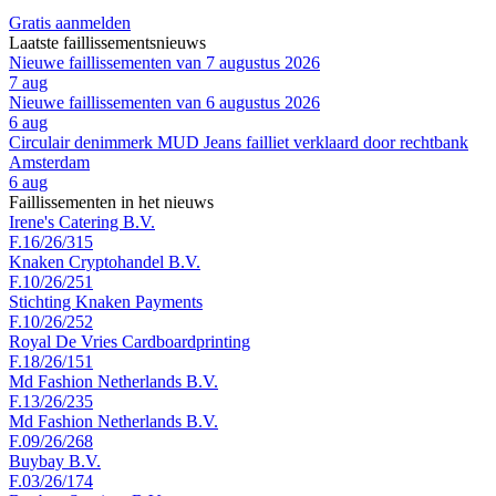
Gratis aanmelden
Laatste faillissementsnieuws
Nieuwe faillissementen van 7 augustus 2026
7 aug
Nieuwe faillissementen van 6 augustus 2026
6 aug
Circulair denimmerk MUD Jeans failliet verklaard door rechtbank
Amsterdam
6 aug
Faillissementen in het nieuws
Irene's Catering B.V.
F.16/26/315
Knaken Cryptohandel B.V.
F.10/26/251
Stichting Knaken Payments
F.10/26/252
Royal De Vries Cardboardprinting
F.18/26/151
Md Fashion Netherlands B.V.
F.13/26/235
Md Fashion Netherlands B.V.
F.09/26/268
Buybay B.V.
F.03/26/174