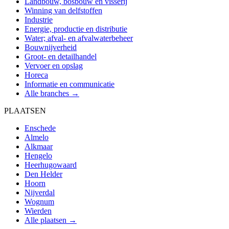
Landbouw, bosbouw en visserij
Winning van delfstoffen
Industrie
Energie, productie en distributie
Water; afval- en afvalwaterbeheer
Bouwnijverheid
Groot- en detailhandel
Vervoer en opslag
Horeca
Informatie en communicatie
Alle branches →
PLAATSEN
Enschede
Almelo
Alkmaar
Hengelo
Heerhugowaard
Den Helder
Hoorn
Nijverdal
Wognum
Wierden
Alle plaatsen →