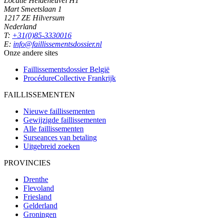
Locatie Heideheuvel H1
Mart Smeetslaan 1
1217 ZE Hilversum
Nederland
T:
+31(0)85-3330016
E:
info@faillissementsdossier.nl
Onze andere sites
Faillissementsdossier
België
ProcédureCollective
Frankrijk
FAILLISSEMENTEN
Nieuwe faillissementen
Gewijzigde faillissementen
Alle faillissementen
Surseances van betaling
Uitgebreid zoeken
PROVINCIES
Drenthe
Flevoland
Friesland
Gelderland
Groningen