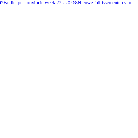
6
7
Failliet per provincie week 27 - 2026
8
Nieuwe faillissementen van