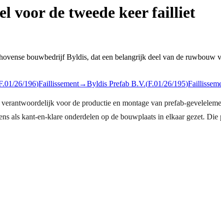
 voor de tweede keer failliet
hovense bouwbedrijf Byldis, dat een belangrijk deel van de ruwbouw va
F.01/26/196
)
Faillissement
→
Byldis Prefab B.V.
(
F.01/26/195
)
Faillissem
verantwoordelijk voor de productie en montage van prefab-gevelelem
s als kant-en-klare onderdelen op de bouwplaats in elkaar gezet. Die 