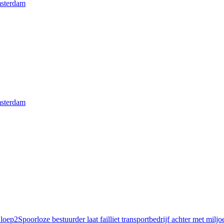
msterdam
msterdam
 loep
2
Spoorloze bestuurder laat failliet transportbedrijf achter met milj