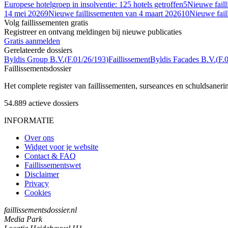
Europese hotelgroep in insolventie: 125 hotels getroffen
5
Nieuwe fail
14 mei 2026
9
Nieuwe faillissementen van 4 maart 2026
10
Nieuwe fail
Volg faillissementen gratis
Registreer en ontvang meldingen bij nieuwe publicaties
Gratis aanmelden
Gerelateerde dossiers
Byldis Group B.V.
(
F.01/26/193
)
Faillissement
Byldis Facades B.V.
(
F.
Faillissements
dossier
Het complete register van faillissementen, surseances en schuldsaner
54.889
actieve dossiers
INFORMATIE
Over ons
Widget voor je website
Contact & FAQ
Faillissementswet
Disclaimer
Privacy
Cookies
faillissementsdossier.nl
Media Park