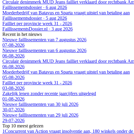
Circulair denimmerk MUD Jeans failliet verklaard door rechtbank A
Faillissementsdossier
·
6 aug 2026
Moederbedrijf van Batavus en Sparta vraagt uitstel van betaling aan
Faillissementsdossier
·
5 aug 2026
Failliet per provincie week 31 - 2026
FaillissementsDossier.nl
·
3 aug 2026
Recent in het nieuws
Nieuwe faillissementen van 7 augustus 2026
07-08-2026
Nieuwe faillissementen van 6 augustus 2026
06-08-2026
Circulair denimmerk MUD Jeans failliet verklaard door rechtbank A
06-08-2026
Moederbedrijf van Batavus en Sparta vraagt uitstel van betaling aan
05-08-2026
Failliet per provincie week 31 - 2026
03-08-2026
Zakelijk lenen zonder recente jaarcijfers uitgelegd
01-08-2026
Nieuwe faillissementen van 30 juli 2026
30-07-2026
Nieuwe faillissementen van 29 juli 2026
29-07-2026
Top 10 meest gelezen
1
Concurrent van Action vraagt insolventie aan, 180 winkels onder de