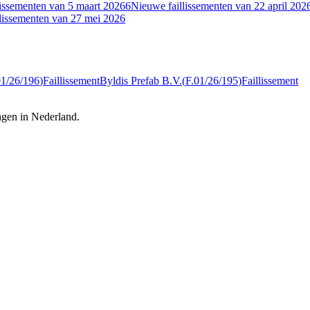
lissementen van 5 maart 2026
6
Nieuwe faillissementen van 22 april 202
lissementen van 27 mei 2026
01/26/196
)
Faillissement
Byldis Prefab B.V.
(
F.01/26/195
)
Faillissement
ingen in Nederland.