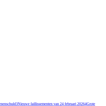
oenenschuld
3
Nieuwe faillissementen van 24 februari 2026
4
Grote