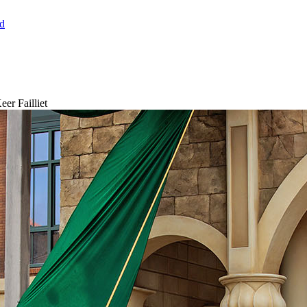
nd
er Failliet