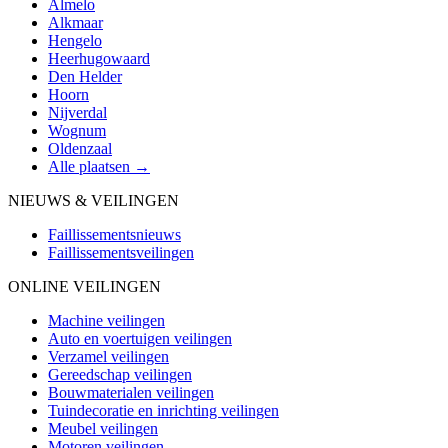
Almelo
Alkmaar
Hengelo
Heerhugowaard
Den Helder
Hoorn
Nijverdal
Wognum
Oldenzaal
Alle plaatsen →
NIEUWS & VEILINGEN
Faillissementsnieuws
Faillissementsveilingen
ONLINE VEILINGEN
Machine veilingen
Auto en voertuigen veilingen
Verzamel veilingen
Gereedschap veilingen
Bouwmaterialen veilingen
Tuindecoratie en inrichting veilingen
Meubel veilingen
Motoren veilingen