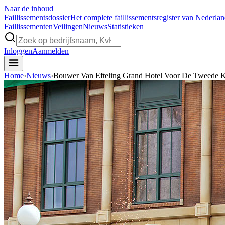
Naar de inhoud
Faillissements
dossier
Het complete faillissementsregister van Nederla
Faillissementen
Veilingen
Nieuws
Statistieken
Inloggen
Aanmelden
Home
›
Nieuws
›
Bouwer Van Efteling Grand Hotel Voor De Tweede Ke