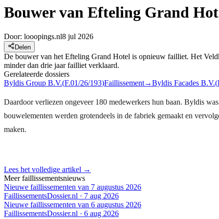
Bouwer van Efteling Grand Hotel
Door:
looopings.nl
8 jul 2026
Delen
De bouwer van het Efteling Grand Hotel is opnieuw failliet. Het Veld
minder dan drie jaar failliet verklaard.
Gerelateerde dossiers
Byldis Group B.V.
(
F.01/26/193
)
Faillissement
→
Byldis Facades B.V.
(
Daardoor verliezen ongeveer 180 medewerkers hun baan. Byldis was 
bouwelementen werden grotendeels in de fabriek gemaakt en vervolgen
maken.
Lees het volledige artikel →
Meer faillissementsnieuws
Nieuwe faillissementen van 7 augustus 2026
FaillissementsDossier.nl
·
7 aug 2026
Nieuwe faillissementen van 6 augustus 2026
FaillissementsDossier.nl
·
6 aug 2026