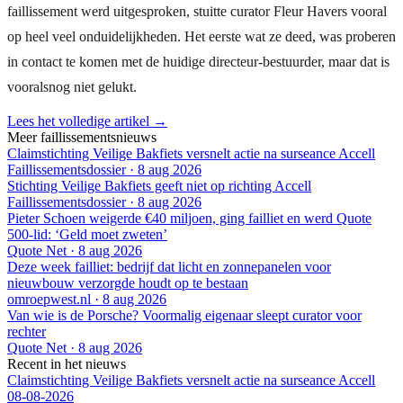
faillissement werd uitgesproken, stuitte curator Fleur Havers vooral
op heel veel onduidelijkheden. Het eerste wat ze deed, was proberen
in contact te komen met de huidige directeur-bestuurder, maar dat is
vooralsnog niet gelukt.
Lees het volledige artikel →
Meer faillissementsnieuws
Claimstichting Veilige Bakfiets versnelt actie na surseance Accell
Faillissementsdossier
·
8 aug 2026
Stichting Veilige Bakfiets geeft niet op richting Accell
Faillissementsdossier
·
8 aug 2026
Pieter Schoen weigerde €40 miljoen, ging failliet en werd Quote
500-lid: ‘Geld moet zweten’
Quote Net
·
8 aug 2026
Deze week failliet: bedrijf dat licht en zonnepanelen voor
nieuwbouw verzorgde houdt op te bestaan
omroepwest.nl
·
8 aug 2026
Van wie is de Porsche? Voormalig eigenaar sleept curator voor
rechter
Quote Net
·
8 aug 2026
Recent in het nieuws
Claimstichting Veilige Bakfiets versnelt actie na surseance Accell
08-08-2026