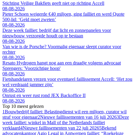
Stichting Veilige Bakfiets geeft niet op richting Accell
08-08-2026
Pieter Schoen weigerde €40 miljoen, ging failliet en werd Quote
500-lid: ‘Geld moet zweten’
08-08-2026
Deze week failliet: bedrijf dat licht en zonnepanelen voor
nieuwbouw verzorgde houdt op te bestaan
08-08-2026
Van wie is de Porsche? Voormalig eigenaar sleept curator voor
rechter
08-08-2026
Resato Hydrogen hangt nog aan een draadje volgens advocaat
Sprengers: 'Voorzichtige hoop'
08-08-2026
Fietshandelaren vrezen voor eventueel faillissement Accell: ‘Het zou
wel verdraaid jammer zijn’
08-08-2026
Onrust en weer rust rond JEX Backoffice II
08-08-2026
Top 10 meest gelezen
1
Bouwbedrijf failliet: Belastingdienst wil een miljoen, curator wil
straf voor eigenaar
2
Nieuwe faillissementen van 16 juli 2026
3
Deze
week failliet: winkel in Mall of the Netherlands failliet
verklaard
4
Nieuwe faillissementen van 22 juli 2026
5
Bekend
advocatenkantoor Agio Legal in Antwerpen failliet: “Roekeloze