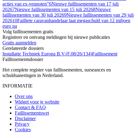
acties van ex-vennoten”
6
Nieuwe faillissementen van 17 juli
2026
7
Nieuwe faillissementen van 15 juli 2026
8
Nieuwe
faillissementen van 30 juli 2026
9
Nieuwe faillissementen van 29 juli
2026
10
Failliete caravanhan­de­laar laat megaschuld van 12 miljoen
euro na
Volg faillissementen gratis
Registreer en ontvang meldingen bij nieuwe publicaties
Gratis aanmelden
Gerelateerde dossiers
Installatie Techniek Europa B.V.
(
F.08/26/134
)
Faillissement
Faillissements
dossier
Het complete register van faillissementen, surseances en
schuldsaneringen in Nederland.
INFORMATIE
Over ons
Widget voor je website
Contact & FAQ
Faillissementswet
Disclaimer
Privacy
Cookies