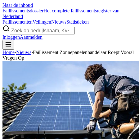
Naar de inhoud
Faillissements
dossier
Het complete faillissementsregister van
Nederland
Faillissementen
Veilingen
Nieuws
Statistieken
Inloggen
Aanmelden
Home
›
Nieuws
›
Faillissement Zonnepanelenhandelaar Roept Vooral
Vragen Op