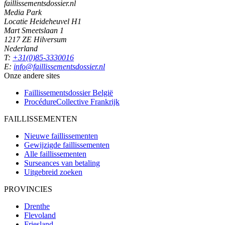
faillissementsdossier.nl
Media Park
Locatie Heideheuvel H1
Mart Smeetslaan 1
1217 ZE Hilversum
Nederland
T:
+31(0)85-3330016
E:
info@faillissementsdossier.nl
Onze andere sites
Faillissementsdossier
België
ProcédureCollective
Frankrijk
FAILLISSEMENTEN
Nieuwe faillissementen
Gewijzigde faillissementen
Alle faillissementen
Surseances van betaling
Uitgebreid zoeken
PROVINCIES
Drenthe
Flevoland
Friesland