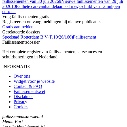
faillissementen van 30 juli 2026
9
Nieuwe faillissementen van 29 juli
2026
10
Failliete caravanhan­de­laar laat megaschuld van 12 miljoen
euro na
Volg faillissementen gratis
Registreer en ontvang meldingen bij nieuwe publicaties
Gratis aanmelden
Gerelateerde dossiers
Speelstad Rotterdam B.V.
(
F.10/26/166
)
Faillissement
Faillissements
dossier
Het complete register van faillissementen, surseances en
schuldsaneringen in Nederland.
INFORMATIE
Over ons
Widget voor je website
Contact & FAQ
Faillissementswet
Disclaimer
Privacy
Cookies
faillissementsdossier.nl
Media Park
Locatie Heideheuvel H1