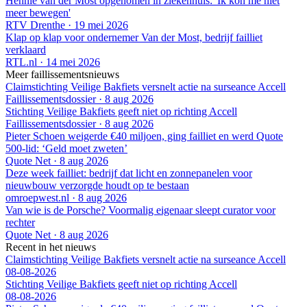
Hennie van der Most opgenomen in ziekenhuis: 'Ik kon me niet
meer bewegen'
RTV Drenthe
·
19 mei 2026
Klap op klap voor ondernemer Van der Most, bedrijf failliet
verklaard
RTL.nl
·
14 mei 2026
Meer faillissementsnieuws
Claimstichting Veilige Bakfiets versnelt actie na surseance Accell
Faillissementsdossier
·
8 aug 2026
Stichting Veilige Bakfiets geeft niet op richting Accell
Faillissementsdossier
·
8 aug 2026
Pieter Schoen weigerde €40 miljoen, ging failliet en werd Quote
500-lid: ‘Geld moet zweten’
Quote Net
·
8 aug 2026
Deze week failliet: bedrijf dat licht en zonnepanelen voor
nieuwbouw verzorgde houdt op te bestaan
omroepwest.nl
·
8 aug 2026
Van wie is de Porsche? Voormalig eigenaar sleept curator voor
rechter
Quote Net
·
8 aug 2026
Recent in het nieuws
Claimstichting Veilige Bakfiets versnelt actie na surseance Accell
08-08-2026
Stichting Veilige Bakfiets geeft niet op richting Accell
08-08-2026