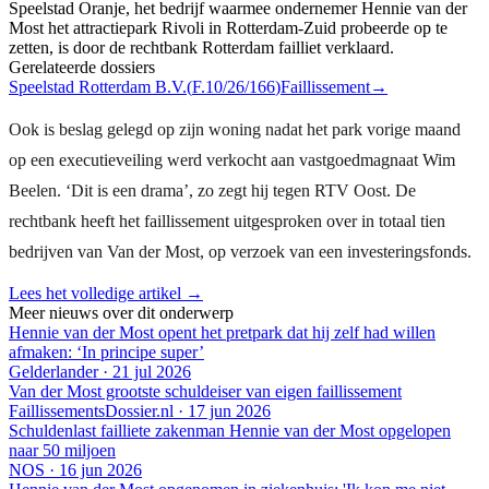
Speelstad Oranje, het bedrijf waarmee ondernemer Hennie van der
Most het attractiepark Rivoli in Rotterdam-Zuid probeerde op te
zetten, is door de rechtbank Rotterdam failliet verklaard.
Gerelateerde dossiers
Speelstad Rotterdam B.V.
(
F.10/26/166
)
Faillissement
→
Ook is beslag gelegd op zijn woning nadat het park vorige maand
op een executieveiling werd verkocht aan vastgoedmagnaat Wim
Beelen. ‘Dit is een drama’, zo zegt hij tegen RTV Oost. De
rechtbank heeft het faillissement uitgesproken over in totaal tien
bedrijven van Van der Most, op verzoek van een investeringsfonds.
Lees het volledige artikel →
Meer nieuws over dit onderwerp
Hennie van der Most opent het pretpark dat hij zelf had willen
afmaken: ‘In principe super’
Gelderlander
·
21 jul 2026
Van der Most grootste schuldeiser van eigen faillissement
FaillissementsDossier.nl
·
17 jun 2026
Schuldenlast failliete zakenman Hennie van der Most opgelopen
naar 50 miljoen
NOS
·
16 jun 2026