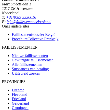
Mart Smeetslaan 1
1217 ZE Hilversum
Nederland
T:
+31(0)85-3330016
E:
info@faillissementsdossier.nl
Onze andere sites
Faillissementsdossier
België
ProcédureCollective
Frankrijk
FAILLISSEMENTEN
Nieuwe faillissementen
Gewijzigde faillissementen
Alle faillissementen
Surseances van betaling
Uitgebreid zoeken
PROVINCIES
Drenthe
Flevoland
Friesland
Gelderland
Groningen