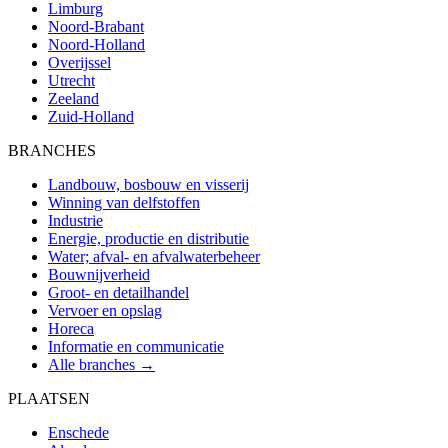
Limburg
Noord-Brabant
Noord-Holland
Overijssel
Utrecht
Zeeland
Zuid-Holland
BRANCHES
Landbouw, bosbouw en visserij
Winning van delfstoffen
Industrie
Energie, productie en distributie
Water; afval- en afvalwaterbeheer
Bouwnijverheid
Groot- en detailhandel
Vervoer en opslag
Horeca
Informatie en communicatie
Alle branches →
PLAATSEN
Enschede