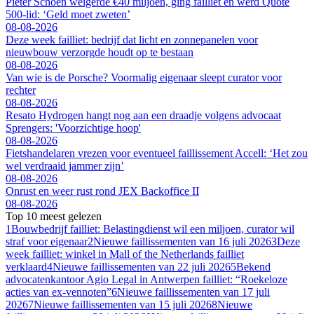
Pieter Schoen weigerde €40 miljoen, ging failliet en werd Quote
500-lid: ‘Geld moet zweten’
08-08-2026
Deze week failliet: bedrijf dat licht en zonnepanelen voor
nieuwbouw verzorgde houdt op te bestaan
08-08-2026
Van wie is de Porsche? Voormalig eigenaar sleept curator voor
rechter
08-08-2026
Resato Hydrogen hangt nog aan een draadje volgens advocaat
Sprengers: 'Voorzichtige hoop'
08-08-2026
Fietshandelaren vrezen voor eventueel faillissement Accell: ‘Het zou
wel verdraaid jammer zijn’
08-08-2026
Onrust en weer rust rond JEX Backoffice II
08-08-2026
Top 10 meest gelezen
1
Bouwbedrijf failliet: Belastingdienst wil een miljoen, curator wil
straf voor eigenaar
2
Nieuwe faillissementen van 16 juli 2026
3
Deze
week failliet: winkel in Mall of the Netherlands failliet
verklaard
4
Nieuwe faillissementen van 22 juli 2026
5
Bekend
advocatenkantoor Agio Legal in Antwerpen failliet: “Roekeloze
acties van ex-vennoten”
6
Nieuwe faillissementen van 17 juli
2026
7
Nieuwe faillissementen van 15 juli 2026
8
Nieuwe