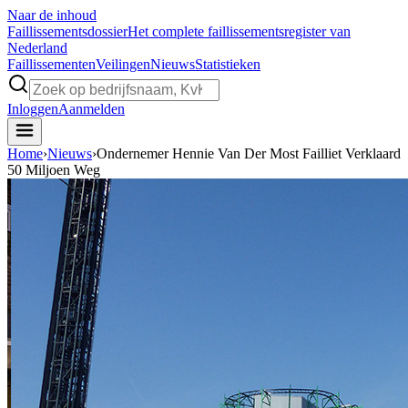
Naar de inhoud
Faillissements
dossier
Het complete faillissementsregister van
Nederland
Faillissementen
Veilingen
Nieuws
Statistieken
Inloggen
Aanmelden
Home
›
Nieuws
›
Ondernemer Hennie Van Der Most Failliet Verklaard
50 Miljoen Weg