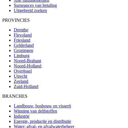
Alle faillissementen
Surseances van betaling
Uitgebreid zoeken
PROVINCIES
Drenthe
Flevoland
Friesland
Gelderland
Groningen
Limburg
Noord-Brabant
Noord-Holland
Overijssel
Utrecht
Zeeland
Zuid-Holland
BRANCHES
Landbouw, bosbouw en visserij
Winning van delfstoffen
Industrie
Energie, productie en distributie
Water; afval- en afvalwaterbeheer