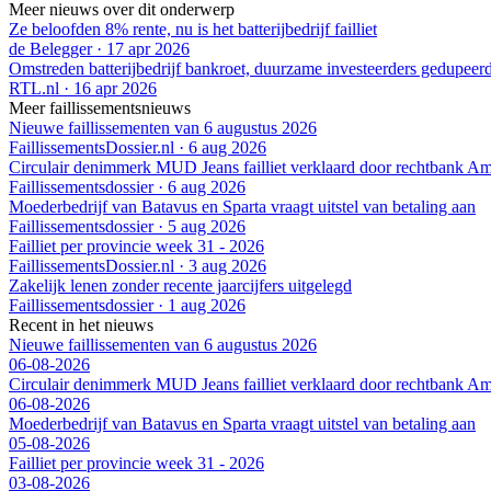
Meer nieuws over dit onderwerp
Ze beloofden 8% rente, nu is het batterijbedrijf failliet
de Belegger
·
17 apr 2026
Omstreden batterijbedrijf bankroet, duurzame investeerders gedupeer
RTL.nl
·
16 apr 2026
Meer faillissementsnieuws
Nieuwe faillissementen van 6 augustus 2026
FaillissementsDossier.nl
·
6 aug 2026
Circulair denimmerk MUD Jeans failliet verklaard door rechtbank A
Faillissementsdossier
·
6 aug 2026
Moederbedrijf van Batavus en Sparta vraagt uitstel van betaling aan
Faillissementsdossier
·
5 aug 2026
Failliet per provincie week 31 - 2026
FaillissementsDossier.nl
·
3 aug 2026
Zakelijk lenen zonder recente jaarcijfers uitgelegd
Faillissementsdossier
·
1 aug 2026
Recent in het nieuws
Nieuwe faillissementen van 6 augustus 2026
06-08-2026
Circulair denimmerk MUD Jeans failliet verklaard door rechtbank A
06-08-2026
Moederbedrijf van Batavus en Sparta vraagt uitstel van betaling aan
05-08-2026
Failliet per provincie week 31 - 2026
03-08-2026