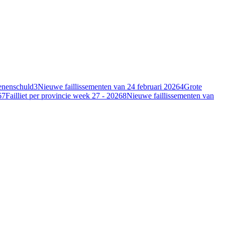
oenenschuld
3
Nieuwe faillissementen van 24 februari 2026
4
Grote
6
7
Failliet per provincie week 27 - 2026
8
Nieuwe faillissementen van