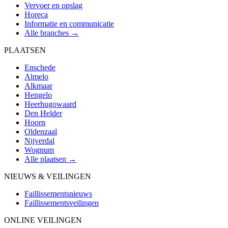
Vervoer en opslag
Horeca
Informatie en communicatie
Alle branches →
PLAATSEN
Enschede
Almelo
Alkmaar
Hengelo
Heerhugowaard
Den Helder
Hoorn
Oldenzaal
Nijverdal
Wognum
Alle plaatsen →
NIEUWS & VEILINGEN
Faillissementsnieuws
Faillissementsveilingen
ONLINE VEILINGEN