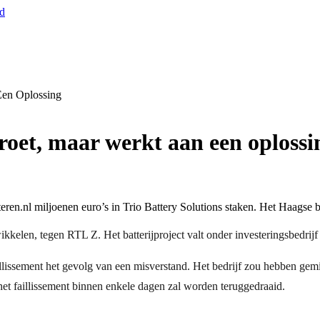
nd
Een Oplossing
roet, maar werkt aan een oplossi
n.nl miljoenen euro’s in Trio Battery Solutions staken. Het Haagse batte
ikkelen, tegen RTL Z. Het batterijproject valt onder investeringsbedrij
illissement het gevolg van een misverstand. Het bedrijf zou hebben gemi
het faillissement binnen enkele dagen zal worden teruggedraaid.