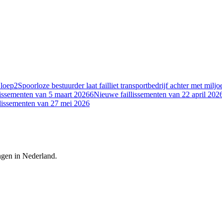
 loep
2
Spoorloze bestuurder laat failliet transportbedrijf achter met milj
lissementen van 5 maart 2026
6
Nieuwe faillissementen van 22 april 202
lissementen van 27 mei 2026
ingen in Nederland.