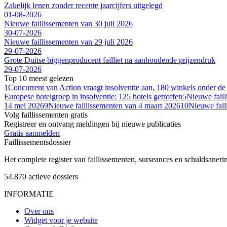
Zakelijk lenen zonder recente jaarcijfers uitgelegd
01-08-2026
Nieuwe faillissementen van 30 juli 2026
30-07-2026
Nieuwe faillissementen van 29 juli 2026
29-07-2026
Grote Duitse biggenproducent failliet na aanhoudende prijzendruk
29-07-2026
Top 10 meest gelezen
1
Concurrent van Action vraagt insolventie aan, 180 winkels onder de
Europese hotelgroep in insolventie: 125 hotels getroffen
5
Nieuwe fail
14 mei 2026
9
Nieuwe faillissementen van 4 maart 2026
10
Nieuwe fail
Volg faillissementen gratis
Registreer en ontvang meldingen bij nieuwe publicaties
Gratis aanmelden
Faillissements
dossier
Het complete register van faillissementen, surseances en schuldsaner
54.870
actieve dossiers
INFORMATIE
Over ons
Widget voor je website