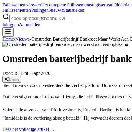
Faillissements
dossier
Het complete faillissementsregister van Nederla
Faillissementen
Veilingen
Nieuws
Statistieken
Inloggen
Aanmelden
Home
›
Nieuws
›
Omstreden Batterijbedrijf Bankroet Maar Werkt Aan 
Omstreden batterijbedrijf bank
Door:
RTL.nl
18 apr 2026
Delen
Slecht nieuws voor investeerders die via het platform DuurzaamInvestere
Dat bevestigt curator Lukas van Lierop, die het faillissement moet afw
Volgens de advocaat van Trio Investments, Frederik Barthel, is het fa
"Inmiddels is de vordering alsnog betaald." Hij verwacht daarom dat 
Lees het volledige artikel →