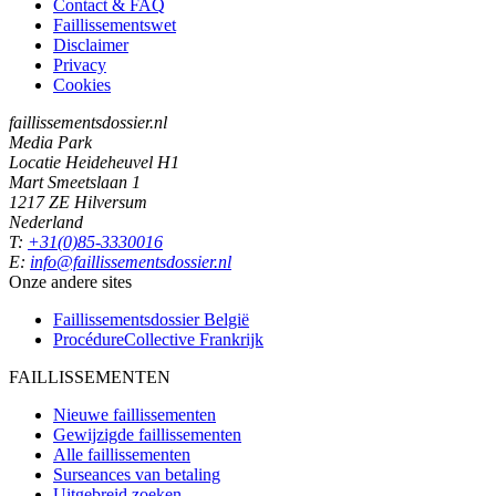
Contact & FAQ
Faillissementswet
Disclaimer
Privacy
Cookies
faillissementsdossier.nl
Media Park
Locatie Heideheuvel H1
Mart Smeetslaan 1
1217 ZE Hilversum
Nederland
T:
+31(0)85-3330016
E:
info@faillissementsdossier.nl
Onze andere sites
Faillissementsdossier
België
ProcédureCollective
Frankrijk
FAILLISSEMENTEN
Nieuwe faillissementen
Gewijzigde faillissementen
Alle faillissementen
Surseances van betaling
Uitgebreid zoeken