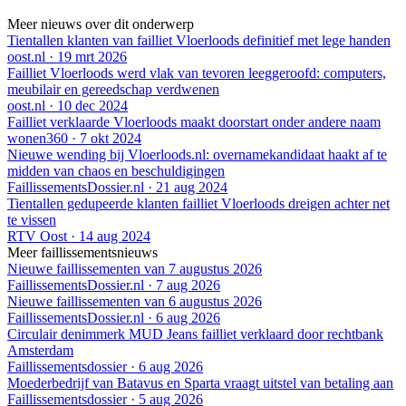
Meer nieuws over dit onderwerp
Tientallen klanten van failliet Vloerloods definitief met lege handen
oost.nl
·
19 mrt 2026
Failliet Vloerloods werd vlak van tevoren leeggeroofd: computers,
meubilair en gereedschap verdwenen
oost.nl
·
10 dec 2024
Failliet verklaarde Vloerloods maakt doorstart onder andere naam
wonen360
·
7 okt 2024
Nieuwe wending bij Vloerloods.nl: overnamekandidaat haakt af te
midden van chaos en beschuldigingen
FaillissementsDossier.nl
·
21 aug 2024
Tientallen gedupeerde klanten failliet Vloerloods dreigen achter net
te vissen
RTV Oost
·
14 aug 2024
Meer faillissementsnieuws
Nieuwe faillissementen van 7 augustus 2026
FaillissementsDossier.nl
·
7 aug 2026
Nieuwe faillissementen van 6 augustus 2026
FaillissementsDossier.nl
·
6 aug 2026
Circulair denimmerk MUD Jeans failliet verklaard door rechtbank
Amsterdam
Faillissementsdossier
·
6 aug 2026
Moederbedrijf van Batavus en Sparta vraagt uitstel van betaling aan
Faillissementsdossier
·
5 aug 2026