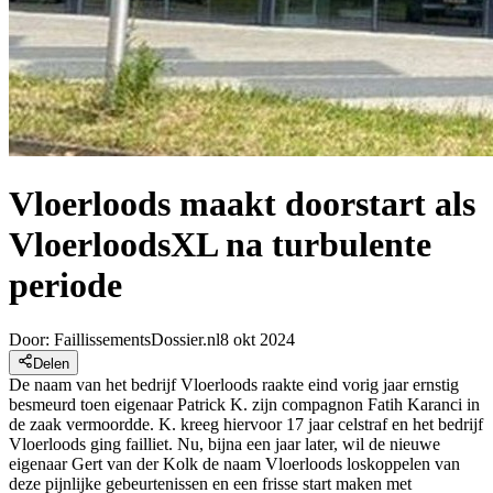
Vloerloods maakt doorstart als
VloerloodsXL na turbulente
periode
Door:
FaillissementsDossier.nl
8 okt 2024
Delen
De naam van het bedrijf Vloerloods raakte eind vorig jaar ernstig
besmeurd toen eigenaar Patrick K. zijn compagnon Fatih Karanci in
de zaak vermoordde. K. kreeg hiervoor 17 jaar celstraf en het bedrijf
Vloerloods ging failliet. Nu, bijna een jaar later, wil de nieuwe
eigenaar Gert van der Kolk de naam Vloerloods loskoppelen van
deze pijnlijke gebeurtenissen en een frisse start maken met