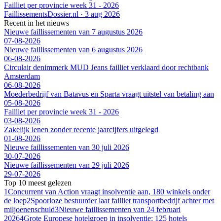
Failliet per provincie week 31 - 2026
FaillissementsDossier.nl
·
3 aug 2026
Recent in het nieuws
Nieuwe faillissementen van 7 augustus 2026
07-08-2026
Nieuwe faillissementen van 6 augustus 2026
06-08-2026
Circulair denimmerk MUD Jeans failliet verklaard door rechtbank
Amsterdam
06-08-2026
Moederbedrijf van Batavus en Sparta vraagt uitstel van betaling aan
05-08-2026
Failliet per provincie week 31 - 2026
03-08-2026
Zakelijk lenen zonder recente jaarcijfers uitgelegd
01-08-2026
Nieuwe faillissementen van 30 juli 2026
30-07-2026
Nieuwe faillissementen van 29 juli 2026
29-07-2026
Top 10 meest gelezen
1
Concurrent van Action vraagt insolventie aan, 180 winkels onder
de loep
2
Spoorloze bestuurder laat failliet transportbedrijf achter met
miljoenenschuld
3
Nieuwe faillissementen van 24 februari
2026
4
Grote Europese hotelgroep in insolventie: 125 hotels