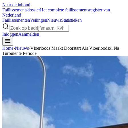
Naar de inhoud
Faillissements
dossier
Het complete faillissementsregister van
Nederland
Faillissementen
Veilingen
Nieuws
Statistieken
Inloggen
Aanmelden
Home
›
Nieuws
›
Vloerloods Maakt Doorstart Als Vloerloodsxl Na
Turbulente Periode