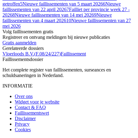
getroffen
5
Nieuwe faillissementen van 5 maart 2026
6
Nieuwe
faillissementen van 22 april 2026
7
Failliet per provincie week 27 -
2026
8
Nieuwe faillissementen van 14 mei 2026
9
Nieuwe
faillissementen van 4 maart 2026
10
Nieuwe faillissementen van 27
mei 2026
Volg faillissementen gratis
Registreer en ontvang meldingen bij nieuwe publicaties
Gratis aanmelden
Gerelateerde dossiers
Vloerloods B.V.
(
F.08/24/227
)
Faillissement
Faillissements
dossier
Het complete register van faillissementen, surseances en
schuldsaneringen in Nederland.
INFORMATIE
Over ons
Widget voor je website
Contact & FAQ
Faillissementswet
Disclaimer
Privacy
Cookies