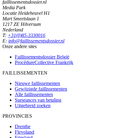
faillissementsdossier.nl
Media Park
Locatie Heideheuvel H1
Mart Smeetslaan 1
1217 ZE Hilversum
Nederland
T:
+31(0)85-3330016
E:
info@faillissementsdossier.nl
Onze andere sites
Faillissementsdossier
België
ProcédureCollective
Frankrijk
FAILLISSEMENTEN
Nieuwe faillissementen
Gewijzigde faillissementen
Alle faillissementen
Surseances van betaling
Uitgebreid zoeken
PROVINCIES
Drenthe
Flevoland
Friesland