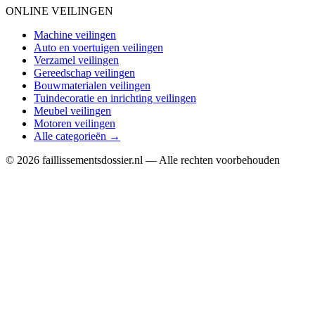
ONLINE VEILINGEN
Machine veilingen
Auto en voertuigen veilingen
Verzamel veilingen
Gereedschap veilingen
Bouwmaterialen veilingen
Tuindecoratie en inrichting veilingen
Meubel veilingen
Motoren veilingen
Alle categorieën →
© 2026 faillissementsdossier.nl — Alle rechten voorbehouden