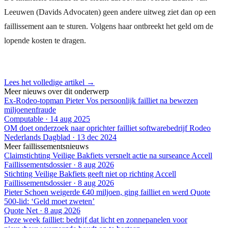
Leeuwen (Davids Advocaten) geen andere uitweg ziet dan op een
faillissement aan te sturen. Volgens haar ontbreekt het geld om de
lopende kosten te dragen.
Lees het volledige artikel →
Meer nieuws over dit onderwerp
Ex-Rodeo-topman Pieter Vos persoonlijk failliet na bewezen
miljoenenfraude
Computable
·
14 aug 2025
OM doet onderzoek naar oprichter failliet softwarebedrijf Rodeo
Nederlands Dagblad
·
13 dec 2024
Meer faillissementsnieuws
Claimstichting Veilige Bakfiets versnelt actie na surseance Accell
Faillissementsdossier
·
8 aug 2026
Stichting Veilige Bakfiets geeft niet op richting Accell
Faillissementsdossier
·
8 aug 2026
Pieter Schoen weigerde €40 miljoen, ging failliet en werd Quote
500-lid: ‘Geld moet zweten’
Quote Net
·
8 aug 2026
Deze week failliet: bedrijf dat licht en zonnepanelen voor