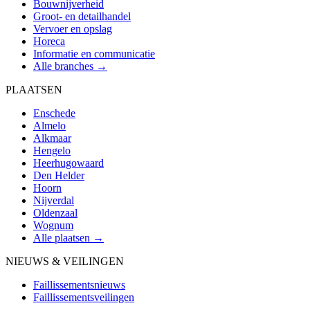
Bouwnijverheid
Groot- en detailhandel
Vervoer en opslag
Horeca
Informatie en communicatie
Alle branches →
PLAATSEN
Enschede
Almelo
Alkmaar
Hengelo
Heerhugowaard
Den Helder
Hoorn
Nijverdal
Oldenzaal
Wognum
Alle plaatsen →
NIEUWS & VEILINGEN
Faillissementsnieuws
Faillissementsveilingen