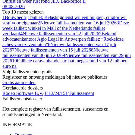
Onrust en weer rust rond JEX Backoffice II
08-08-2026
Top 10 meest gelezen
1
Bouwbedrijf failliet: Belastingdienst wil een miljoen, curator wil
straf voor eigenaar
2
Nieuwe faillissementen van 16 juli 2026
3
Deze
week failliet: winkel in Mall of the Netherlands failliet
verklaard
4
Nieuwe faillissementen van 22 juli 2026
5
Bekend
advocatenkantoor Agio Legal in Antwerpen failliet: “Roekeloze
acties van ex-vennoten”
6
Nieuwe faillissementen van 17 juli
2026
7
Nieuwe faillissementen van 15 juli 2026
8
Nieuwe
faillissementen van 30 juli 2026
9
Nieuwe faillissementen van 29 juli
2026
10
Failliete caravanhan­de­laar laat megaschuld van 12 miljoen
euro na
Volg faillissementen gratis
Registreer en ontvang meldingen bij nieuwe publicaties
Gratis aanmelden
Gerelateerde dossiers
Rodeo Software B.V.
(
F.13/24/151
)
Faillissement
Faillissements
dossier
Het complete register van faillissementen, surseances en
schuldsaneringen in Nederland.
INFORMATIE
Over ons