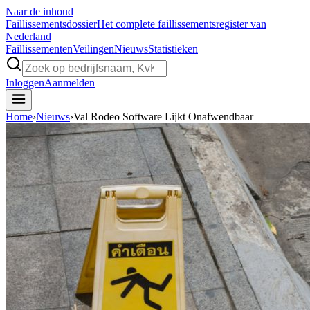
Naar de inhoud
Faillissements
dossier
Het complete faillissementsregister van
Nederland
Faillissementen
Veilingen
Nieuws
Statistieken
Inloggen
Aanmelden
Home
›
Nieuws
›
Val Rodeo Software Lijkt Onafwendbaar