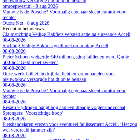
nieuwbouw verzorgde houdt op te bestaan
omroepwest.nl
·
8 aug 2026
Van wie is de Porsche? Voormalig eigenaar sleept curator voor
rechter
Quote Net
·
8 aug 2026
Recent in het nieuws
Claimstichting Veilige Bakfiets versnelt actie na surseance Accell
08-08-2026
Stichting Veilige Bakfiets geeft niet op richting Accell
08-08-2026
Pieter Schoen weigerde €40 miljoen, ging failliet en werd Quote
500-lid: ‘Geld moet zweten’
08-08-2026
Deze week failliet: bedrijf dat licht en zonnepanelen voor
nieuwbouw verzorgde houdt op te bestaan
08-08-2026
Van wie is de Porsche? Voormalig eigenaar sleept curator voor
rechter
08-08-2026
Resato Hydrogen hangt nog aan een draadje volgens advocaat
Sprengers: 'Voorzichtige hoop'
08-08-2026
Fietshandelaren vrezen voor eventueel faillissement Accell: ‘Het zou
wel verdraaid jammer zijn’
08-08-2026