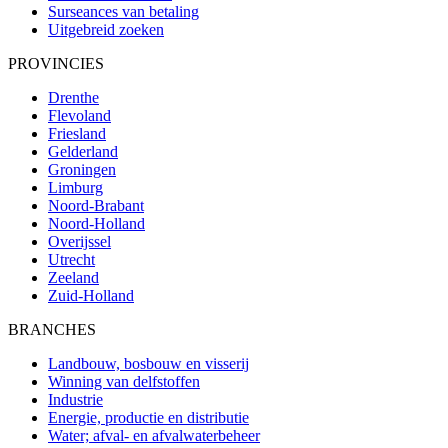
Surseances van betaling
Uitgebreid zoeken
PROVINCIES
Drenthe
Flevoland
Friesland
Gelderland
Groningen
Limburg
Noord-Brabant
Noord-Holland
Overijssel
Utrecht
Zeeland
Zuid-Holland
BRANCHES
Landbouw, bosbouw en visserij
Winning van delfstoffen
Industrie
Energie, productie en distributie
Water; afval- en afvalwaterbeheer