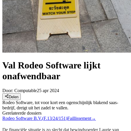
Val Rodeo Software lijkt
onafwendbaar
Door:
Computable
25 apr 2024
Delen
Rodeo Software, tot voor kort een ogenschijnlijk blakend saas-
bedrijf, dreigt uit het zadel te vallen.
Gerelateerde dossiers
Rodeo Software B.V.
(
F.13/24/151
)
Faillissement
→
De financiële situatie is zo slecht dat bewindvoerder Laurie van