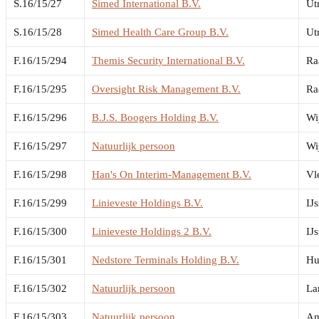
S.16/15/27
Simed International B.V.
Ut
S.16/15/28
Simed Health Care Group B.V.
Ut
F.16/15/294
Themis Security International B.V.
Ra
F.16/15/295
Oversight Risk Management B.V.
Ra
F.16/15/296
B.J.S. Boogers Holding B.V.
Wi
F.16/15/297
Natuurlijk persoon
Wi
F.16/15/298
Han's On Interim-Management B.V.
Vl
F.16/15/299
Linieveste Holdings B.V.
IJs
F.16/15/300
Linieveste Holdings 2 B.V.
IJs
F.16/15/301
Nedstore Terminals Holding B.V.
Hu
F.16/15/302
Natuurlijk persoon
La
F.16/15/303
Natuurlijk persoon
Am