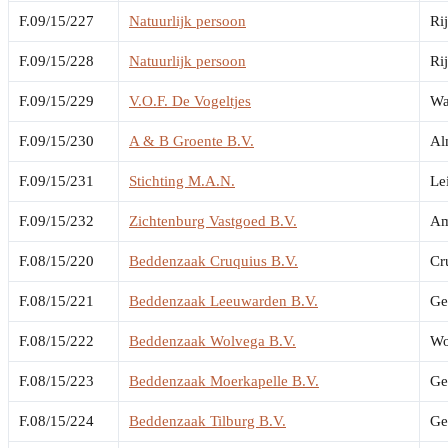
F.09/15/227
Natuurlijk persoon
Ri
F.09/15/228
Natuurlijk persoon
Ri
F.09/15/229
V.O.F. De Vogeltjes
Wa
F.09/15/230
A & B Groente B.V.
Al
F.09/15/231
Stichting M.A.N.
Le
F.09/15/232
Zichtenburg Vastgoed B.V.
Am
F.08/15/220
Beddenzaak Cruquius B.V.
Cr
F.08/15/221
Beddenzaak Leeuwarden B.V.
Ge
F.08/15/222
Beddenzaak Wolvega B.V.
Wo
F.08/15/223
Beddenzaak Moerkapelle B.V.
Ge
F.08/15/224
Beddenzaak Tilburg B.V.
Ge