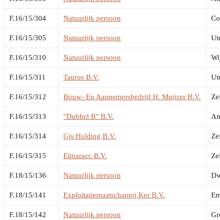
F.16/15/304
Natuurlijk persoon
Co
F.16/15/305
Natuurlijk persoon
Ut
F.16/15/310
Natuurlijk persoon
Wi
F.16/15/311
Taurus B.V.
Ut
F.16/15/312
Bouw- En Aannemersbedrijf H. Muijzer B.V.
Zei
F.16/15/313
"Dubbel B" B.V.
Am
F.16/15/314
Gjs Holding B.V.
Zei
F.16/15/315
Elmaracc B.V.
Zei
F.18/15/136
Natuurlijk persoon
Dw
F.18/15/141
Exploitatiemaatschappij Ker B.V.
E
F.18/15/142
Natuurlijk persoon
Gr