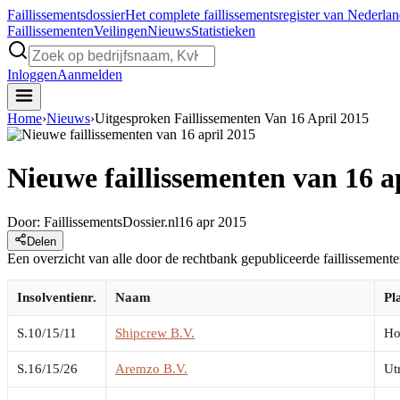
Faillissements
dossier
Het complete faillissementsregister van Nederla
Faillissementen
Veilingen
Nieuws
Statistieken
Inloggen
Aanmelden
Home
›
Nieuws
›
Uitgesproken Faillissementen Van 16 April 2015
Nieuwe faillissementen van 16 a
Door:
FaillissementsDossier.nl
16 apr 2015
Delen
Een overzicht van alle door de rechtbank gepubliceerde faillissement
Insolventienr.
Naam
Pl
S.10/15/11
Shipcrew B.V.
Ho
S.16/15/26
Aremzo B.V.
Ut