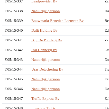
F.05/15/337
Leadprovider Bv
Za
F.05/15/338
Natuurlijk persoon
Ha
F.05/15/339
Bouwmarkt Beneden Leeuwen Bv
Be
F.05/15/340
Dafit Holding Bv
Ed
F.05/15/341
Bcg De Poorterij Bv
Za
F.05/15/342
Stal Hennekij Bv
Gr
F.05/15/343
Natuurlijk persoon
Du
F.05/15/344
Uras Detachering Bv
Tie
F.05/15/345
Natuurlijk persoon
Ee
F.05/15/346
Natuurlijk persoon
Do
F.05/15/347
Traffic Express Bv
Za
F.05/15/348
Livestyle Tv Bv
Li