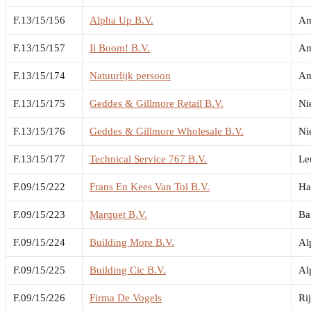
F.13/15/156
Alpha Up B.V.
Am
F.13/15/157
Il Boom! B.V.
Am
F.13/15/174
Natuurlijk persoon
Am
F.13/15/175
Geddes & Gillmore Retail B.V.
Ni
F.13/15/176
Geddes & Gillmore Wholesale B.V.
Ni
F.13/15/177
Technical Service 767 B.V.
Le
F.09/15/222
Frans En Kees Van Tol B.V.
Ha
F.09/15/223
Marquet B.V.
Ba
F.09/15/224
Building More B.V.
Al
F.09/15/225
Building Cic B.V.
Al
F.09/15/226
Firma De Vogels
Ri