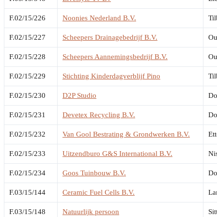
F.02/15/226
Noonies Nederland B.V.
Ti
F.02/15/227
Scheepers Drainagebedrijf B.V.
Ou
F.02/15/228
Scheepers Aannemingsbedrijf B.V.
Ou
F.02/15/229
Stichting Kinderdagverblijf Pino
Ti
F.02/15/230
D2P Studio
Do
F.02/15/231
Devetex Recycling B.V.
Do
F.02/15/232
Van Gool Bestrating & Grondwerken B.V.
Et
F.02/15/233
Uitzendburo G&S International B.V.
Ni
F.02/15/234
Goos Tuinbouw B.V.
Do
F.03/15/144
Ceramic Fuel Cells B.V.
La
F.03/15/148
Natuurlijk persoon
Sit