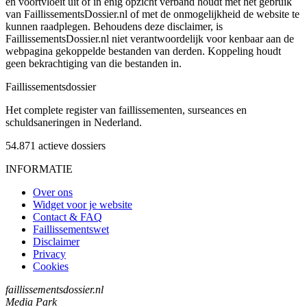
en voortvloeit uit of in enig opzicht verband houdt met het gebruik
van FaillissementsDossier.nl of met de onmogelijkheid de website te
kunnen raadplegen. Behoudens deze disclaimer, is
FaillissementsDossier.nl niet verantwoordelijk voor kenbaar aan de
webpagina gekoppelde bestanden van derden. Koppeling houdt
geen bekrachtiging van die bestanden in.
Faillissements
dossier
Het complete register van faillissementen, surseances en
schuldsaneringen in Nederland.
54.871
actieve dossiers
INFORMATIE
Over ons
Widget voor je website
Contact & FAQ
Faillissementswet
Disclaimer
Privacy
Cookies
faillissementsdossier.nl
Media Park