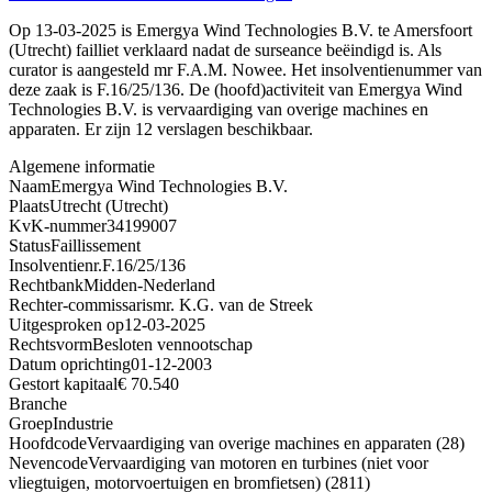
Op 13-03-2025 is Emergya Wind Technologies B.V. te Amersfoort
(Utrecht) failliet verklaard nadat de surseance beëindigd is. Als
curator is aangesteld mr F.A.M. Nowee. Het insolventienummer van
deze zaak is F.16/25/136. De (hoofd)activiteit van Emergya Wind
Technologies B.V. is vervaardiging van overige machines en
apparaten. Er zijn 12 verslagen beschikbaar.
Algemene informatie
Naam
Emergya Wind Technologies B.V.
Plaats
Utrecht (Utrecht)
KvK-nummer
34199007
Status
Faillissement
Insolventienr.
F.16/25/136
Rechtbank
Midden-Nederland
Rechter-commissaris
mr. K.G. van de Streek
Uitgesproken op
12-03-2025
Rechtsvorm
Besloten vennootschap
Datum oprichting
01-12-2003
Gestort kapitaal
€ 70.540
Branche
Groep
Industrie
Hoofdcode
Vervaardiging van overige machines en apparaten (28)
Nevencode
Vervaardiging van motoren en turbines (niet voor
vliegtuigen, motorvoertuigen en bromfietsen) (2811)