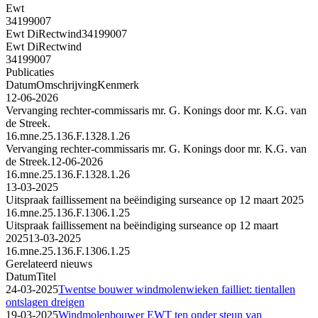
Ewt
34199007
Ewt DiRectwind
34199007
Ewt DiRectwind
34199007
Publicaties
Datum
Omschrijving
Kenmerk
12-06-2026
Vervanging rechter-commissaris mr. G. Konings door mr. K.G. van
de Streek.
16.mne.25.136.F.1328.1.26
Vervanging rechter-commissaris mr. G. Konings door mr. K.G. van
de Streek.
12-06-2026
16.mne.25.136.F.1328.1.26
13-03-2025
Uitspraak faillissement na beëindiging surseance op 12 maart 2025
16.mne.25.136.F.1306.1.25
Uitspraak faillissement na beëindiging surseance op 12 maart
2025
13-03-2025
16.mne.25.136.F.1306.1.25
Gerelateerd nieuws
Datum
Titel
24-03-2025
Twentse bouwer windmolenwieken failliet: tientallen
ontslagen dreigen
19-03-2025
Windmolenbouwer EWT ten onder steun van