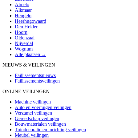
Almelo
Alkmaar
Hengelo
Heerhugowaard
Den Helder
Hoorn
Oldenzaal
Nijverdal
Wognum
Alle plaatsen →
NIEUWS & VEILINGEN
Faillissementsnieuws
Faillissementsveilingen
ONLINE VEILINGEN
Machine veilingen
Auto en voertuigen veilingen
Verzamel veilingen
Gereedschap veilingen
Bouwmaterialen veilingen
Tuindecoratie en inrichting veilingen
Meubel veilingen