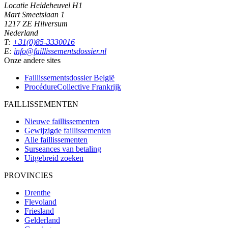
Locatie Heideheuvel H1
Mart Smeetslaan 1
1217 ZE Hilversum
Nederland
T:
+31(0)85-3330016
E:
info@faillissementsdossier.nl
Onze andere sites
Faillissementsdossier
België
ProcédureCollective
Frankrijk
FAILLISSEMENTEN
Nieuwe faillissementen
Gewijzigde faillissementen
Alle faillissementen
Surseances van betaling
Uitgebreid zoeken
PROVINCIES
Drenthe
Flevoland
Friesland
Gelderland