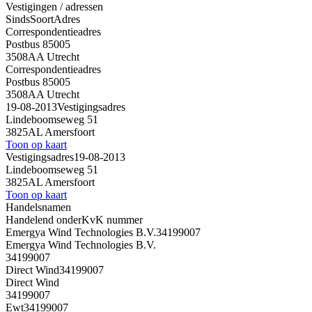
Vestigingen / adressen
Sinds
Soort
Adres
Correspondentieadres
Postbus 85005
3508AA Utrecht
Correspondentieadres
Postbus 85005
3508AA Utrecht
19-08-2013
Vestigingsadres
Lindeboomseweg 51
3825AL Amersfoort
Toon op kaart
Vestigingsadres
19-08-2013
Lindeboomseweg 51
3825AL Amersfoort
Toon op kaart
Handelsnamen
Handelend onder
KvK nummer
Emergya Wind Technologies B.V.
34199007
Emergya Wind Technologies B.V.
34199007
Direct Wind
34199007
Direct Wind
34199007
Ewt
34199007