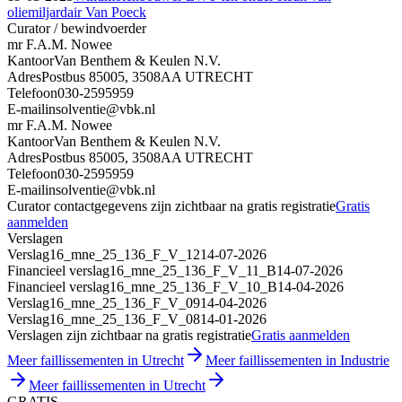
oliemiljardair Van Poeck
Curator / bewindvoerder
mr F.A.M. Nowee
Kantoor
Van Benthem & Keulen N.V.
Adres
Postbus 85005, 3508AA UTRECHT
Telefoon
030-2595959
E-mail
insolventie@vbk.nl
mr F.A.M. Nowee
Kantoor
Van Benthem & Keulen N.V.
Adres
Postbus 85005, 3508AA UTRECHT
Telefoon
030-2595959
E-mail
insolventie@vbk.nl
Curator contactgegevens zijn zichtbaar na gratis registratie
Gratis
aanmelden
Verslagen
Verslag
16_mne_25_136_F_V_12
14-07-2026
Financieel verslag
16_mne_25_136_F_V_11_B
14-07-2026
Financieel verslag
16_mne_25_136_F_V_10_B
14-04-2026
Verslag
16_mne_25_136_F_V_09
14-04-2026
Verslag
16_mne_25_136_F_V_08
14-01-2026
Verslagen zijn zichtbaar na gratis registratie
Gratis aanmelden
Meer faillissementen in Utrecht
Meer faillissementen in Industrie
Meer faillissementen in Utrecht
GRATIS