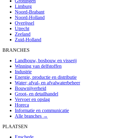
Groningen
Limburg
Noord-Brabant
Noord-Holland
Overijssel
Utrecht
Zeeland
Zuid-Holland
BRANCHES
Landbouw, bosbouw en visserij
Winning van delfstoffen
Industrie
Energie, productie en distributie
Water; afval- en afvalwaterbeheer
Bouwnijverheid
Groot- en detailhandel
Vervoer en opslag
Horeca
Informatie en communicatie
Alle branches →
PLAATSEN
Enschede