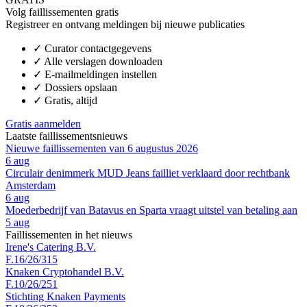
Volg faillissementen gratis
Registreer en ontvang meldingen bij nieuwe publicaties
✓
Curator contactgegevens
✓
Alle verslagen downloaden
✓
E-mailmeldingen instellen
✓
Dossiers opslaan
✓
Gratis, altijd
Gratis aanmelden
Laatste faillissementsnieuws
Nieuwe faillissementen van 6 augustus 2026
6 aug
Circulair denimmerk MUD Jeans failliet verklaard door rechtbank
Amsterdam
6 aug
Moederbedrijf van Batavus en Sparta vraagt uitstel van betaling aan
5 aug
Faillissementen in het nieuws
Irene's Catering B.V.
F.16/26/315
Knaken Cryptohandel B.V.
F.10/26/251
Stichting Knaken Payments