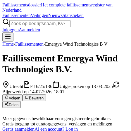
Faillissements
dossier
Het complete faillissementsregister van
Nederland
Faillissementen
Veilingen
Nieuws
Statistieken
Inloggen
Aanmelden
Home
›
Faillissementen
›
Emergya Wind Technologies B V
Faillissement
Emergya Wind
Technologies B.V.
Utrecht
F.16/25/136
Uitgesproken op 13-03-2025
Bijgewerkt op 14-07-2026, 18:01
Volgen
Bewaren
Delen
Meer gegevens beschikbaar voor geregistreerde gebruikers
Gratis toegang tot curatorgegevens, verslagen en meldingen
Gratis aanmelden
Al een account? Log in