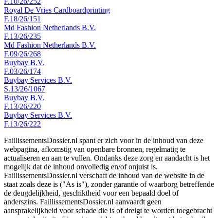
F.10/26/252
Royal De Vries Cardboardprinting
F.18/26/151
Md Fashion Netherlands B.V.
F.13/26/235
Md Fashion Netherlands B.V.
F.09/26/268
Buybay B.V.
F.03/26/174
Buybay Services B.V.
S.13/26/1067
Buybay B.V.
F.13/26/220
Buybay Services B.V.
F.13/26/222
FaillissementsDossier.nl spant er zich voor in de inhoud van deze
webpagina, afkomstig van openbare bronnen, regelmatig te
actualiseren en aan te vullen. Ondanks deze zorg en aandacht is het
mogelijk dat de inhoud onvolledig en/of onjuist is.
FaillissementsDossier.nl verschaft de inhoud van de website in de
staat zoals deze is ("As is"), zonder garantie of waarborg betreffende
de deugdelijkheid, geschiktheid voor een bepaald doel of
anderszins. FaillissementsDossier.nl aanvaardt geen
aansprakelijkheid voor schade die is of dreigt te worden toegebracht