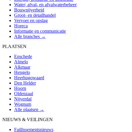
Water; afval- en afvalwaterbeheer
Bouwnijverheid
Groot- en detailhandel
Vervoer en opslag
Horeca
Informatie en communicatie
Alle branches →
PLAATSEN
Enschede
Almelo
Alkmaar
Hengelo
Heerhugowaard
Den Helder
Hoorn
Oldenzaal
Nijverdal
Wognum
Alle plaatsen →
NIEUWS & VEILINGEN
Faillissementsnieuws