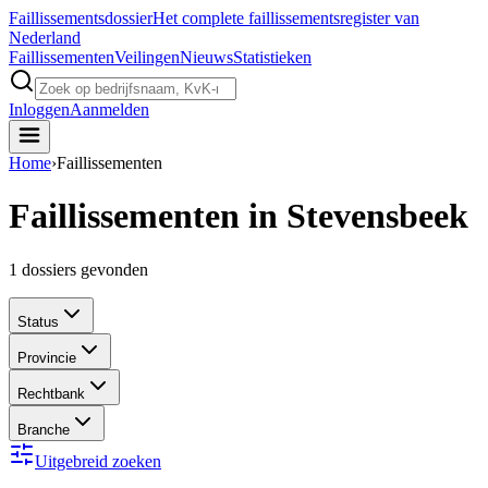
Faillissements
dossier
Het complete faillissementsregister van
Nederland
Faillissementen
Veilingen
Nieuws
Statistieken
Inloggen
Aanmelden
Home
›
Faillissementen
Faillissementen in Stevensbeek
1
dossiers gevonden
Status
Provincie
Rechtbank
Branche
Uitgebreid zoeken