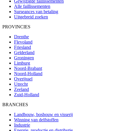
Gewijzigde faillissementen
Alle faillissementen
Surseances van betaling
Uitgebreid zoeken
PROVINCIES
Drenthe
Flevoland
Friesland
Gelderland
Groningen
Limburg
Noord-Brabant
Noord-Holland
Overijssel
Utrecht
Zeeland
Zuid-Holland
BRANCHES
Landbouw, bosbouw en visserij
Winning van delfstoffen
Industrie
Energie, productie en distributie