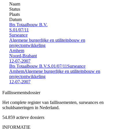
Naam
Status
Plaats
Datum
Bts Totaalbouw B.V.
S.01/07/11
Surseance
Algemene burgerlijke en utiliteitsbouw en
projectontwikkeling
Arnhem
Noord-Brabant
12-07-2007
Bts Totaalbouw B.V.
S.01/07/11
Surseance
Arnhem
Algemene burgerlijke en utiliteitsbouw en
projectontwikkeling
12-07-2007
Faillissements
dossier
Het complete register van faillissementen, surseances en
schuldsaneringen in Nederland.
54.859
actieve dossiers
INFORMATIE