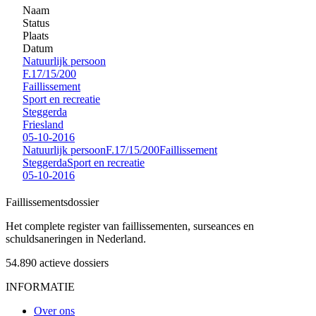
Naam
Status
Plaats
Datum
Natuurlijk persoon
F.17/15/200
Faillissement
Sport en recreatie
Steggerda
Friesland
05-10-2016
Natuurlijk persoon
F.17/15/200
Faillissement
Steggerda
Sport en recreatie
05-10-2016
Faillissements
dossier
Het complete register van faillissementen, surseances en
schuldsaneringen in Nederland.
54.890
actieve dossiers
INFORMATIE
Over ons