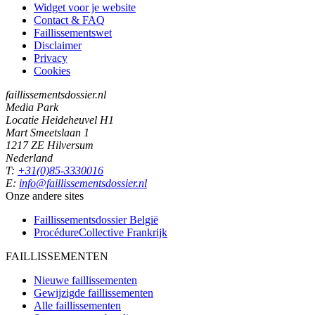
Widget voor je website
Contact & FAQ
Faillissementswet
Disclaimer
Privacy
Cookies
faillissementsdossier.nl
Media Park
Locatie Heideheuvel H1
Mart Smeetslaan 1
1217 ZE Hilversum
Nederland
T:
+31(0)85-3330016
E:
info@faillissementsdossier.nl
Onze andere sites
Faillissementsdossier
België
ProcédureCollective
Frankrijk
FAILLISSEMENTEN
Nieuwe faillissementen
Gewijzigde faillissementen
Alle faillissementen