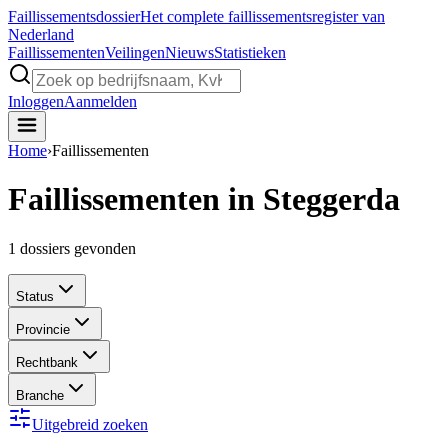
Faillissements
dossier
Het complete faillissementsregister van
Nederland
Faillissementen
Veilingen
Nieuws
Statistieken
Inloggen
Aanmelden
Home
›
Faillissementen
Faillissementen in Steggerda
1
dossiers gevonden
Status
Provincie
Rechtbank
Branche
Uitgebreid zoeken