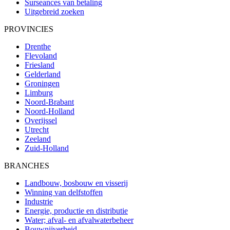
Surseances van betaling
Uitgebreid zoeken
PROVINCIES
Drenthe
Flevoland
Friesland
Gelderland
Groningen
Limburg
Noord-Brabant
Noord-Holland
Overijssel
Utrecht
Zeeland
Zuid-Holland
BRANCHES
Landbouw, bosbouw en visserij
Winning van delfstoffen
Industrie
Energie, productie en distributie
Water; afval- en afvalwaterbeheer
Bouwnijverheid