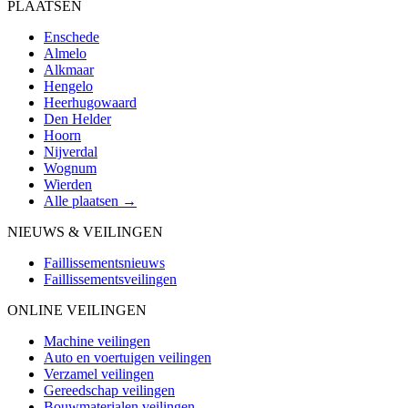
PLAATSEN
Enschede
Almelo
Alkmaar
Hengelo
Heerhugowaard
Den Helder
Hoorn
Nijverdal
Wognum
Wierden
Alle plaatsen →
NIEUWS & VEILINGEN
Faillissementsnieuws
Faillissementsveilingen
ONLINE VEILINGEN
Machine veilingen
Auto en voertuigen veilingen
Verzamel veilingen
Gereedschap veilingen
Bouwmaterialen veilingen