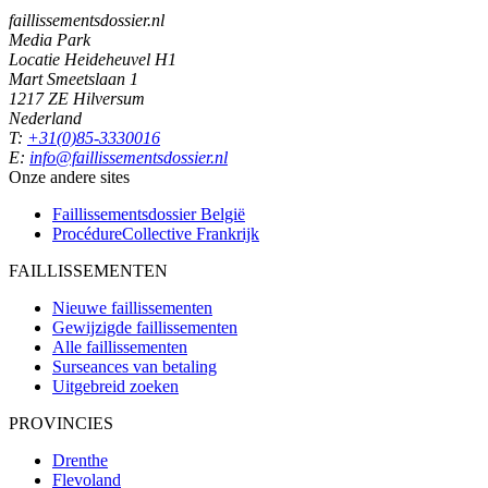
faillissementsdossier.nl
Media Park
Locatie Heideheuvel H1
Mart Smeetslaan 1
1217 ZE Hilversum
Nederland
T:
+31(0)85-3330016
E:
info@faillissementsdossier.nl
Onze andere sites
Faillissementsdossier
België
ProcédureCollective
Frankrijk
FAILLISSEMENTEN
Nieuwe faillissementen
Gewijzigde faillissementen
Alle faillissementen
Surseances van betaling
Uitgebreid zoeken
PROVINCIES
Drenthe
Flevoland