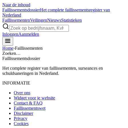
Naar de inhoud
Faillissements
dossier
Het complete faillissementsregister van
Nederland
Faillissementen
Veilingen
Nieuws
Statistieken
Inloggen
Aanmelden
Home
›
Faillissementen
Zoeken…
Faillissements
dossier
Het complete register van faillissementen, surseances en
schuldsaneringen in Nederland.
INFORMATIE
Over ons
Widget voor je website
Contact & FAQ
Faillissementswet
Disclaimer
Privacy
Cookies