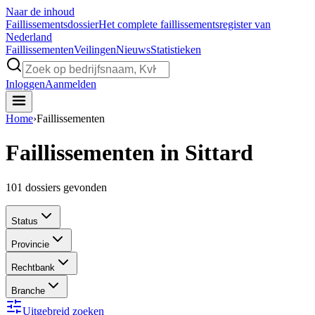
Naar de inhoud
Faillissements
dossier
Het complete faillissementsregister van
Nederland
Faillissementen
Veilingen
Nieuws
Statistieken
Inloggen
Aanmelden
Home
›
Faillissementen
Faillissementen in Sittard
101
dossiers gevonden
Status
Provincie
Rechtbank
Branche
Uitgebreid zoeken