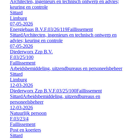
Architecten, ingenieurs en technisch ontwerp en advies;
keuring en controle
Sittard
Limburg
07-05-2026
Energiebaas B.V.
F.03/26/119
Faillissement
Sittard
Architecten, ingenieurs en technisch ontwerp en
advies; keuring en controle
07-05-2026
Diederworx Zzp B.V.
F.03/25/100
Faillissement
Arbeidsbemiddeling, uitzendbureaus en personeelsbeheer
Sittard
Limburg
12-03-2026
Diederworx Zzp B.V.
F.03/25/100
Faillissement
Sittard
Arbeidsbemiddeling, uitzendbureaus en
personeelsbeheer
12-03-2026
Natuurlijk persoon
F.03/23/4
Faillissement
Post en koeriers
Sittard