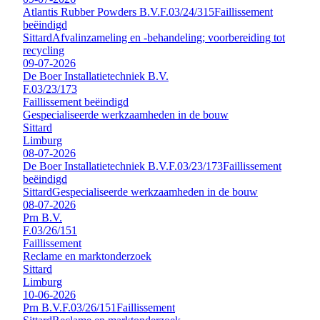
Atlantis Rubber Powders B.V.
F.03/24/315
Faillissement
beëindigd
Sittard
Afvalinzameling en -behandeling; voorbereiding tot
recycling
09-07-2026
De Boer Installatietechniek B.V.
F.03/23/173
Faillissement beëindigd
Gespecialiseerde werkzaamheden in de bouw
Sittard
Limburg
08-07-2026
De Boer Installatietechniek B.V.
F.03/23/173
Faillissement
beëindigd
Sittard
Gespecialiseerde werkzaamheden in de bouw
08-07-2026
Prn B.V.
F.03/26/151
Faillissement
Reclame en marktonderzoek
Sittard
Limburg
10-06-2026
Prn B.V.
F.03/26/151
Faillissement