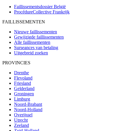
Faillissementsdossier
België
ProcédureCollective
Frankrijk
FAILLISSEMENTEN
Nieuwe faillissementen
Gewijzigde faillissementen
Alle faillissementen
Surseances van betaling
Uitgebreid zoeken
PROVINCIES
Drenthe
Flevoland
Friesland
Gelderland
Groningen
Limburg
Noord-Brabant
Noord-Holland
Overijssel
Utrecht
Zeeland
Zuid-Holland