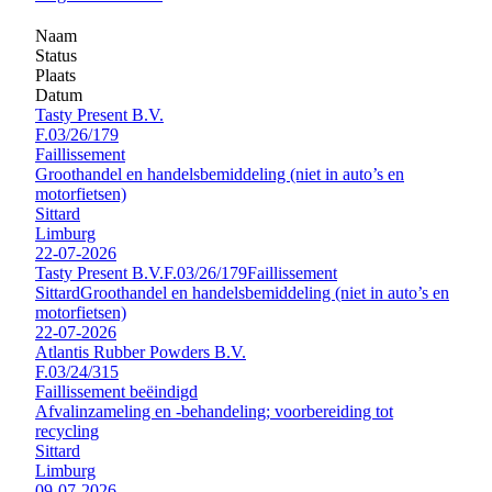
Naam
Status
Plaats
Datum
Tasty Present B.V.
F.03/26/179
Faillissement
Groothandel en handelsbemiddeling (niet in auto’s en
motorfietsen)
Sittard
Limburg
22-07-2026
Tasty Present B.V.
F.03/26/179
Faillissement
Sittard
Groothandel en handelsbemiddeling (niet in auto’s en
motorfietsen)
22-07-2026
Atlantis Rubber Powders B.V.
F.03/24/315
Faillissement beëindigd
Afvalinzameling en -behandeling; voorbereiding tot
recycling
Sittard
Limburg
09-07-2026