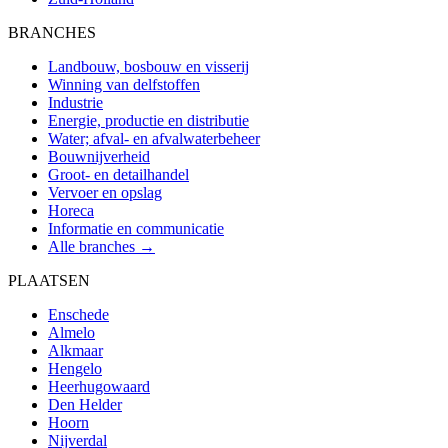
BRANCHES
Landbouw, bosbouw en visserij
Winning van delfstoffen
Industrie
Energie, productie en distributie
Water; afval- en afvalwaterbeheer
Bouwnijverheid
Groot- en detailhandel
Vervoer en opslag
Horeca
Informatie en communicatie
Alle branches →
PLAATSEN
Enschede
Almelo
Alkmaar
Hengelo
Heerhugowaard
Den Helder
Hoorn
Nijverdal