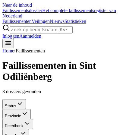
Naar de inhoud
Faillissements
dossier
Het complete faillissementsregister van
Nederland
Faillissementen
Veilingen
Nieuws
Statistieken
Inloggen
Aanmelden
Home
›
Faillissementen
Faillissementen in Sint
Odiliënberg
3
dossiers gevonden
Status
Provincie
Rechtbank