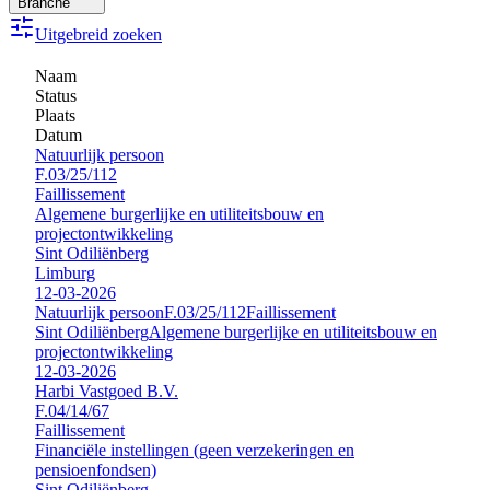
Branche
Uitgebreid zoeken
Naam
Status
Plaats
Datum
Natuurlijk persoon
F.03/25/112
Faillissement
Algemene burgerlijke en utiliteitsbouw en
projectontwikkeling
Sint Odiliënberg
Limburg
12-03-2026
Natuurlijk persoon
F.03/25/112
Faillissement
Sint Odiliënberg
Algemene burgerlijke en utiliteitsbouw en
projectontwikkeling
12-03-2026
Harbi Vastgoed B.V.
F.04/14/67
Faillissement
Financiële instellingen (geen verzekeringen en
pensioenfondsen)
Sint Odiliënberg