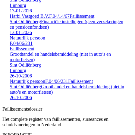
Limburg
13-01-2026
Harbi Vastgoed B.V.
F.04/14/67
Faillissement
Sint Odiliënberg
Financiële instellingen (geen verzekeringen
en pensioenfondsen)
13-01-2026
Natuurlijk persoon
F.04/06/231
Faillissement
Groothandel en handelsbemiddeling (niet in auto’s en
motorfietsen)
Sint Odiliënberg
Limburg
26-10-2006
Natuurlijk persoon
F.04/06/231
Faillissement
Sint Odiliënberg
Groothandel en handelsbemiddeling (niet in
auto’s en motorfietsen)
26-10-2006
Faillissements
dossier
Het complete register van faillissementen, surseances en
schuldsaneringen in Nederland.
INFORMATIE