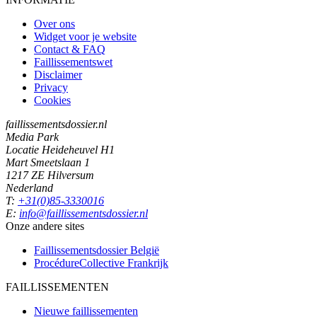
Over ons
Widget voor je website
Contact & FAQ
Faillissementswet
Disclaimer
Privacy
Cookies
faillissementsdossier.nl
Media Park
Locatie Heideheuvel H1
Mart Smeetslaan 1
1217 ZE Hilversum
Nederland
T:
+31(0)85-3330016
E:
info@faillissementsdossier.nl
Onze andere sites
Faillissementsdossier
België
ProcédureCollective
Frankrijk
FAILLISSEMENTEN
Nieuwe faillissementen