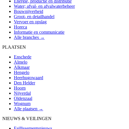
Energie, productie en distributie
Water; afval- en afvalwaterbeheer
Bouwnijverheid
Groot- en detailhandel
Vervoer en opslag
Horeca
Informatie en communicatie
Alle branches →
PLAATSEN
Enschede
Almelo
Alkmaar
Hengelo
Heerhugowaard
Den Helder
Hoorn
Nijverdal
Oldenzaal
Wognum
Alle plaatsen →
NIEUWS & VEILINGEN
Faillissementsnieuws