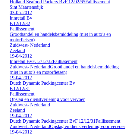
Holland Seafood Packers Bv
F.12/02/65
Faillissement
Sint Maartensdijk
03-05-2012
Innretail Bv
F.12/12/32
Faillissement
Groothandel en handelsbemiddeling (niet in auto’s en
motorfietsen)
Zuidwest- Nederland
Zeeland
19-04-2012
Innretail Bv
F.12/12/32
Faillissement
Zuidwest- Nederland
Groothandel en handelsbemiddeling
(niet in auto’s en motorfietsen)
19-04-2012
Dutch Dynamic Packingcenter Bv
F.12/12/31
Faillissement
Opslag en dienstverlening voor vervoer
Zuidwest- Nederland
Zeeland
19-04-2012
Dutch Dynamic Packingcenter Bv
F.12/12/31
Faillissement
Zuidwest- Nederland
Opslag en dienstverlening voor vervoer
19-04-2012