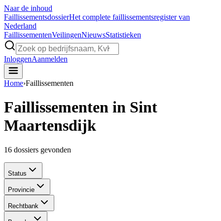
Naar de inhoud
Faillissements
dossier
Het complete faillissementsregister van
Nederland
Faillissementen
Veilingen
Nieuws
Statistieken
Inloggen
Aanmelden
Home
›
Faillissementen
Faillissementen in Sint
Maartensdijk
16
dossiers gevonden
Status
Provincie
Rechtbank