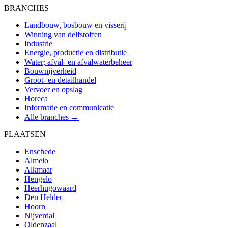
BRANCHES
Landbouw, bosbouw en visserij
Winning van delfstoffen
Industrie
Energie, productie en distributie
Water; afval- en afvalwaterbeheer
Bouwnijverheid
Groot- en detailhandel
Vervoer en opslag
Horeca
Informatie en communicatie
Alle branches →
PLAATSEN
Enschede
Almelo
Alkmaar
Hengelo
Heerhugowaard
Den Helder
Hoorn
Nijverdal
Oldenzaal