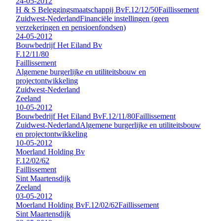
24-05-2012
H & S Beleggingsmaatschappij Bv
F.12/12/50
Faillissement
Zuidwest-Nederland
Financiële instellingen (geen
verzekeringen en pensioenfondsen)
24-05-2012
Bouwbedrijf Het Eiland Bv
F.12/11/80
Faillissement
Algemene burgerlijke en utiliteitsbouw en
projectontwikkeling
Zuidwest-Nederland
Zeeland
10-05-2012
Bouwbedrijf Het Eiland Bv
F.12/11/80
Faillissement
Zuidwest-Nederland
Algemene burgerlijke en utiliteitsbouw
en projectontwikkeling
10-05-2012
Moerland Holding Bv
F.12/02/62
Faillissement
Sint Maartensdijk
Zeeland
03-05-2012
Moerland Holding Bv
F.12/02/62
Faillissement
Sint Maartensdijk