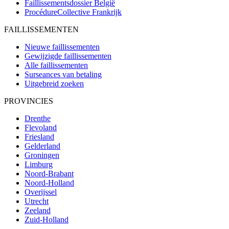
Faillissementsdossier
België
ProcédureCollective
Frankrijk
FAILLISSEMENTEN
Nieuwe faillissementen
Gewijzigde faillissementen
Alle faillissementen
Surseances van betaling
Uitgebreid zoeken
PROVINCIES
Drenthe
Flevoland
Friesland
Gelderland
Groningen
Limburg
Noord-Brabant
Noord-Holland
Overijssel
Utrecht
Zeeland
Zuid-Holland