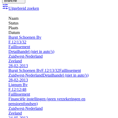
Branche
Uitgebreid zoeken
Naam
Status
Plaats
Datum
Burgt Schoenen Bv
F.12/13/32
Faillissement
Detailhandel (niet in auto’s)
Zuidwest-Nederland
Zeeland
28-02-2013
Burgt Schoenen Bv
F.12/13/32
Faillissement
Zuidwest-Nederland
Detailhandel (niet in auto’s)
28-02-2013
Lignum Bv
F.12/12/48
Faillissement
Financiële instellingen (geen verzekeringen en
pensioenfondsen)
Zuidwest-Nederland
Zeeland
24-05-2012