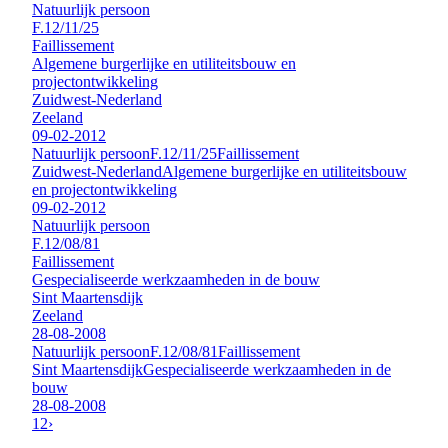
Natuurlijk persoon
F.12/11/25
Faillissement
Algemene burgerlijke en utiliteitsbouw en
projectontwikkeling
Zuidwest-Nederland
Zeeland
09-02-2012
Natuurlijk persoon
F.12/11/25
Faillissement
Zuidwest-Nederland
Algemene burgerlijke en utiliteitsbouw
en projectontwikkeling
09-02-2012
Natuurlijk persoon
F.12/08/81
Faillissement
Gespecialiseerde werkzaamheden in de bouw
Sint Maartensdijk
Zeeland
28-08-2008
Natuurlijk persoon
F.12/08/81
Faillissement
Sint Maartensdijk
Gespecialiseerde werkzaamheden in de
bouw
28-08-2008
1
2
›