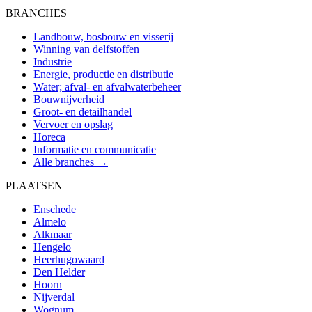
BRANCHES
Landbouw, bosbouw en visserij
Winning van delfstoffen
Industrie
Energie, productie en distributie
Water; afval- en afvalwaterbeheer
Bouwnijverheid
Groot- en detailhandel
Vervoer en opslag
Horeca
Informatie en communicatie
Alle branches →
PLAATSEN
Enschede
Almelo
Alkmaar
Hengelo
Heerhugowaard
Den Helder
Hoorn
Nijverdal
Wognum