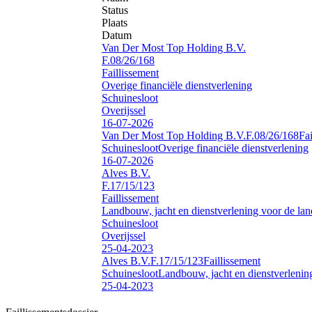
Status
Plaats
Datum
Van Der Most Top Holding B.V.
F.08/26/168
Faillissement
Overige financiële dienstverlening
Schuinesloot
Overijssel
16-07-2026
Van Der Most Top Holding B.V.
F.08/26/168
Fai
Schuinesloot
Overige financiële dienstverlening
16-07-2026
Alves B.V.
F.17/15/123
Faillissement
Landbouw, jacht en dienstverlening voor de la
Schuinesloot
Overijssel
25-04-2023
Alves B.V.
F.17/15/123
Faillissement
Schuinesloot
Landbouw, jacht en dienstverlenin
25-04-2023