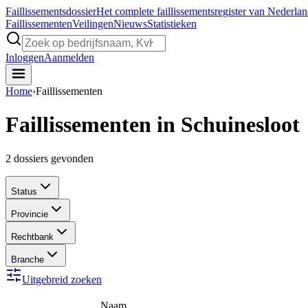
Faillissements
dossier
Het complete faillissementsregister van Nederla
Faillissementen
Veilingen
Nieuws
Statistieken
Inloggen
Aanmelden
Home
›
Faillissementen
Faillissementen in Schuinesloot
2
dossiers gevonden
Status
Provincie
Rechtbank
Branche
Uitgebreid zoeken
Naam