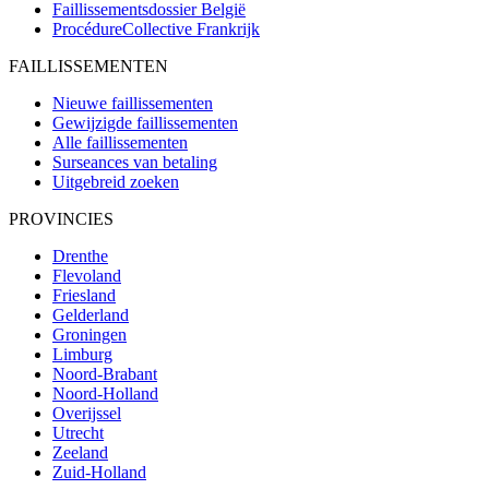
Faillissementsdossier
België
ProcédureCollective
Frankrijk
FAILLISSEMENTEN
Nieuwe faillissementen
Gewijzigde faillissementen
Alle faillissementen
Surseances van betaling
Uitgebreid zoeken
PROVINCIES
Drenthe
Flevoland
Friesland
Gelderland
Groningen
Limburg
Noord-Brabant
Noord-Holland
Overijssel
Utrecht
Zeeland
Zuid-Holland