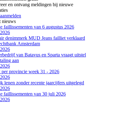
reer en ontvang meldingen bij nieuwe
aties
 aanmelden
t nieuws
 faillissementen van 6 augustus 2026
-2026
air denimmerk MUD Jeans failliet verklaard
rechtbank Amsterdam
-2026
bedrijf van Batavus en Sparta vraagt uitstel
taling aan
-2026
et per provincie week 31 - 2026
-2026
jk lenen zonder recente jaarcijfers uitgelegd
-2026
 faillissementen van 30 juli 2026
-2026