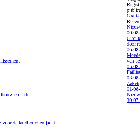
Regist
public
Gratis
Recen
Nieuwe
06-08
Circul
door 
06-08
Moeder
llissement
van be
05-08
Failli
03-08
Zakeli
01-08
ndbouw en jacht
Nieuwe
30-07
g voor de landbouw en jacht