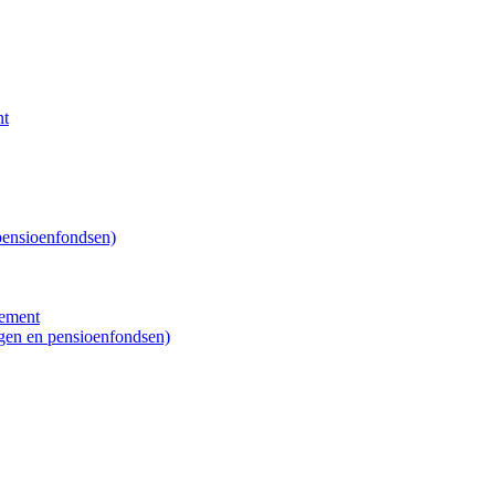
nt
 pensioenfondsen)
sement
ngen en pensioenfondsen)