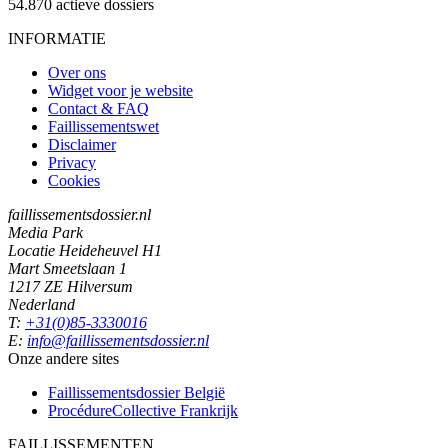
54.870
actieve dossiers
INFORMATIE
Over ons
Widget voor je website
Contact & FAQ
Faillissementswet
Disclaimer
Privacy
Cookies
faillissementsdossier.nl
Media Park
Locatie Heideheuvel H1
Mart Smeetslaan 1
1217 ZE Hilversum
Nederland
T:
+31(0)85-3330016
E:
info@faillissementsdossier.nl
Onze andere sites
Faillissementsdossier
België
ProcédureCollective
Frankrijk
FAILLISSEMENTEN