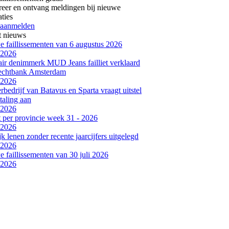
reer en ontvang meldingen bij nieuwe
aties
 aanmelden
t nieuws
 faillissementen van 6 augustus 2026
-2026
air denimmerk MUD Jeans failliet verklaard
rechtbank Amsterdam
-2026
bedrijf van Batavus en Sparta vraagt uitstel
taling aan
-2026
et per provincie week 31 - 2026
-2026
jk lenen zonder recente jaarcijfers uitgelegd
-2026
 faillissementen van 30 juli 2026
-2026