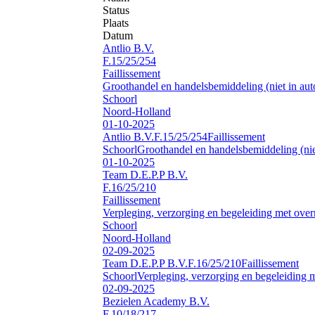
Status
Plaats
Datum
Antlio B.V.
F.15/25/254
Faillissement
Groothandel en handelsbemiddeling (niet in auto
Schoorl
Noord-Holland
01-10-2025
Antlio B.V.
F.15/25/254
Faillissement
Schoorl
Groothandel en handelsbemiddeling (niet
01-10-2025
Team D.E.P.P B.V.
F.16/25/210
Faillissement
Verpleging, verzorging en begeleiding met over
Schoorl
Noord-Holland
02-09-2025
Team D.E.P.P B.V.
F.16/25/210
Faillissement
Schoorl
Verpleging, verzorging en begeleiding 
02-09-2025
Bezielen Academy B.V.
F.10/18/217