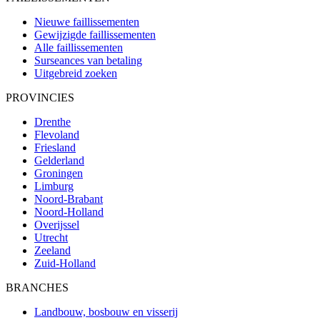
Nieuwe faillissementen
Gewijzigde faillissementen
Alle faillissementen
Surseances van betaling
Uitgebreid zoeken
PROVINCIES
Drenthe
Flevoland
Friesland
Gelderland
Groningen
Limburg
Noord-Brabant
Noord-Holland
Overijssel
Utrecht
Zeeland
Zuid-Holland
BRANCHES
Landbouw, bosbouw en visserij