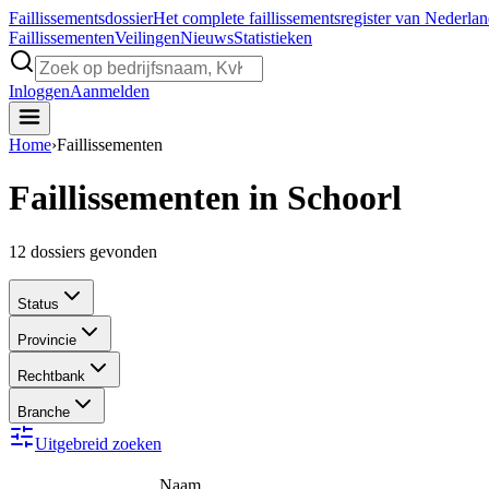
Faillissements
dossier
Het complete faillissementsregister van Nederla
Faillissementen
Veilingen
Nieuws
Statistieken
Inloggen
Aanmelden
Home
›
Faillissementen
Faillissementen in Schoorl
12
dossiers gevonden
Status
Provincie
Rechtbank
Branche
Uitgebreid zoeken
Naam