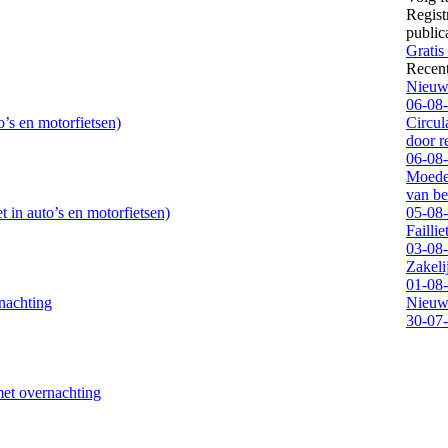
Regist
public
Gratis
Recen
Nieuwe
06-08
’s en motorfietsen)
Circul
door 
06-08
Moeder
van be
 in auto’s en motorfietsen)
05-08
Failli
03-08
Zakeli
01-08
nachting
Nieuwe
30-07
met overnachting