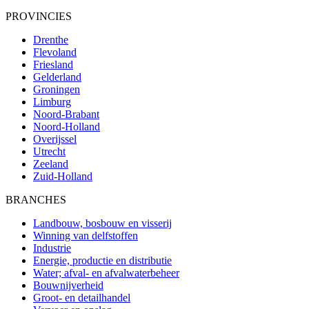
PROVINCIES
Drenthe
Flevoland
Friesland
Gelderland
Groningen
Limburg
Noord-Brabant
Noord-Holland
Overijssel
Utrecht
Zeeland
Zuid-Holland
BRANCHES
Landbouw, bosbouw en visserij
Winning van delfstoffen
Industrie
Energie, productie en distributie
Water; afval- en afvalwaterbeheer
Bouwnijverheid
Groot- en detailhandel