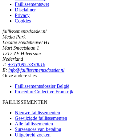
Faillissementswet
Disclaimer
Privacy
Cookies
faillissementsdossier.nl
Media Park
Locatie Heideheuvel H1
Mart Smeetslaan 1
1217 ZE Hilversum
Nederland
T:
+31(0)85-3330016
E:
info@faillissementsdossier.nl
Onze andere sites
Faillissementsdossier
België
ProcédureCollective
Frankrijk
FAILLISSEMENTEN
Nieuwe faillissementen
Gewijzigde faillissementen
Alle faillissementen
Surseances van betaling
Uitgebreid zoeken