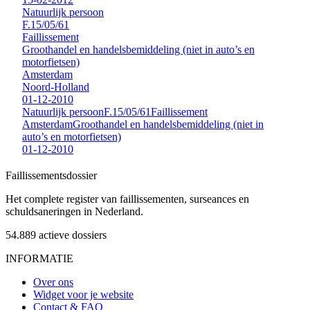
Natuurlijk persoon
F.15/05/61
Faillissement
Groothandel en handelsbemiddeling (niet in auto’s en
motorfietsen)
Amsterdam
Noord-Holland
01-12-2010
Natuurlijk persoon
F.15/05/61
Faillissement
Amsterdam
Groothandel en handelsbemiddeling (niet in
auto’s en motorfietsen)
01-12-2010
Faillissements
dossier
Het complete register van faillissementen, surseances en
schuldsaneringen in Nederland.
54.889
actieve dossiers
INFORMATIE
Over ons
Widget voor je website
Contact & FAQ