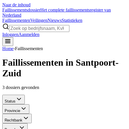
Naar de inhoud
Faillissements
dossier
Het complete faillissementsregister van
Nederland
Faillissementen
Veilingen
Nieuws
Statistieken
Inloggen
Aanmelden
Home
›
Faillissementen
Faillissementen in Santpoort-
Zuid
3
dossiers gevonden
Status
Provincie
Rechtbank