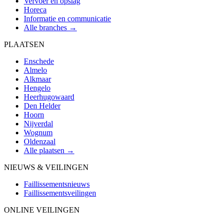
Vervoer en opslag
Horeca
Informatie en communicatie
Alle branches →
PLAATSEN
Enschede
Almelo
Alkmaar
Hengelo
Heerhugowaard
Den Helder
Hoorn
Nijverdal
Wognum
Oldenzaal
Alle plaatsen →
NIEUWS & VEILINGEN
Faillissementsnieuws
Faillissementsveilingen
ONLINE VEILINGEN