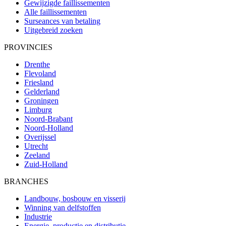
Gewijzigde faillissementen
Alle faillissementen
Surseances van betaling
Uitgebreid zoeken
PROVINCIES
Drenthe
Flevoland
Friesland
Gelderland
Groningen
Limburg
Noord-Brabant
Noord-Holland
Overijssel
Utrecht
Zeeland
Zuid-Holland
BRANCHES
Landbouw, bosbouw en visserij
Winning van delfstoffen
Industrie
Energie, productie en distributie