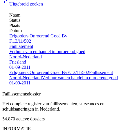
Uitgebreid zoeken
Naam
Status
Plaats
Datum
Erfgooiers Onroerend Goed Bv
F.13/11/502
Faillissement
Verhuur van en handel in onroerend goed
Noord-Nederland
Friesland
01-09-2011
Erfgooiers Onroerend Goed Bv
F.13/11/502
Faillissement
Noord-Nederland
Verhuur van en handel in onroerend goed
01-09-2011
Faillissements
dossier
Het complete register van faillissementen, surseances en
schuldsaneringen in Nederland.
54.870
actieve dossiers
INFORMATIE