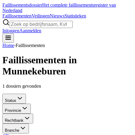
Faillissements
dossier
Het complete faillissementsregister van
Nederland
Faillissementen
Veilingen
Nieuws
Statistieken
Inloggen
Aanmelden
Home
›
Faillissementen
Faillissementen in
Munnekeburen
1
dossiers gevonden
Status
Provincie
Rechtbank
Branche