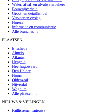
Water; afval- en afvalwaterbeheer
Bouwnijverheid
Groot- en detailhandel
Vervoer en opslag
Horeca
Informatie en communicatie
Alle branches →
PLAATSEN
Enschede
Almelo
Alkmaar
Hengelo
Heerhugowaard
Den Helder
Hoorn
Oldenzaal
Nijverdal
Wognum
Alle plaatsen →
NIEUWS & VEILINGEN
Faillissementsnieuws