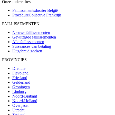
Onze andere sites
Faillissementsdossier
België
ProcédureCollective
Frankrijk
FAILLISSEMENTEN
Nieuwe faillissementen
Gewijzigde faillissementen
Alle faillissementen
Surseances van betaling
Uitgebreid zoeken
PROVINCIES
Drenthe
Flevoland
Friesland
Gelderland
Groningen
Limburg
Noord-Brabant
Noord-Holland
Overijssel
Utrecht
Zeeland