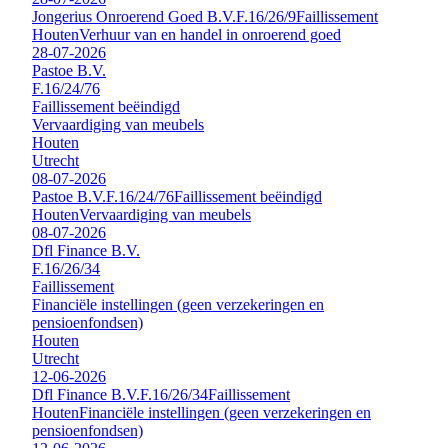
Jongerius Onroerend Goed B.V.
F.16/26/9
Faillissement
Houten
Verhuur van en handel in onroerend goed
28-07-2026
Pastoe B.V.
F.16/24/76
Faillissement beëindigd
Vervaardiging van meubels
Houten
Utrecht
08-07-2026
Pastoe B.V.
F.16/24/76
Faillissement beëindigd
Houten
Vervaardiging van meubels
08-07-2026
Dfl Finance B.V.
F.16/26/34
Faillissement
Financiële instellingen (geen verzekeringen en
pensioenfondsen)
Houten
Utrecht
12-06-2026
Dfl Finance B.V.
F.16/26/34
Faillissement
Houten
Financiële instellingen (geen verzekeringen en
pensioenfondsen)