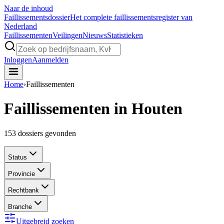
Naar de inhoud
Faillissements
dossier
Het complete faillissementsregister van
Nederland
Faillissementen
Veilingen
Nieuws
Statistieken
Inloggen
Aanmelden
Home
›
Faillissementen
Faillissementen in Houten
153
dossiers gevonden
Status
Provincie
Rechtbank
Branche
Uitgebreid zoeken