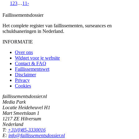
1
2
3
…
11
›
Faillissements
dossier
Het complete register van faillissementen, surseances en
schuldsaneringen in Nederland.
INFORMATIE
Over ons
Widget voor je website
Contact & FAQ
Faillissementswet
Disclaimer
Privacy
Cookies
faillissementsdossier.nl
Media Park
Locatie Heideheuvel H1
Mart Smeetslaan 1
1217 ZE Hilversum
Nederland
T:
+31(0)85-3330016
E:
info@faillissementsdossier.nl