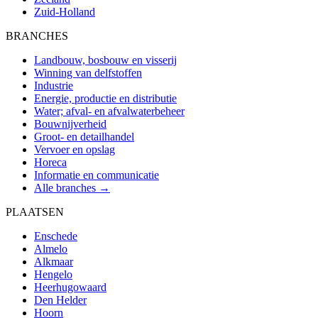
Zuid-Holland
BRANCHES
Landbouw, bosbouw en visserij
Winning van delfstoffen
Industrie
Energie, productie en distributie
Water; afval- en afvalwaterbeheer
Bouwnijverheid
Groot- en detailhandel
Vervoer en opslag
Horeca
Informatie en communicatie
Alle branches →
PLAATSEN
Enschede
Almelo
Alkmaar
Hengelo
Heerhugowaard
Den Helder
Hoorn