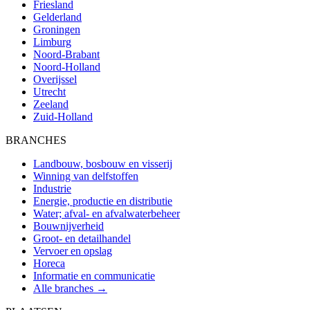
Friesland
Gelderland
Groningen
Limburg
Noord-Brabant
Noord-Holland
Overijssel
Utrecht
Zeeland
Zuid-Holland
BRANCHES
Landbouw, bosbouw en visserij
Winning van delfstoffen
Industrie
Energie, productie en distributie
Water; afval- en afvalwaterbeheer
Bouwnijverheid
Groot- en detailhandel
Vervoer en opslag
Horeca
Informatie en communicatie
Alle branches →