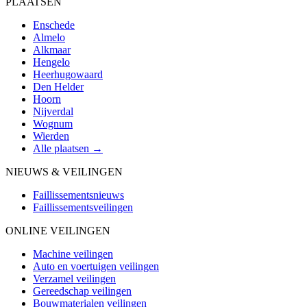
PLAATSEN
Enschede
Almelo
Alkmaar
Hengelo
Heerhugowaard
Den Helder
Hoorn
Nijverdal
Wognum
Wierden
Alle plaatsen →
NIEUWS & VEILINGEN
Faillissementsnieuws
Faillissementsveilingen
ONLINE VEILINGEN
Machine veilingen
Auto en voertuigen veilingen
Verzamel veilingen
Gereedschap veilingen
Bouwmaterialen veilingen