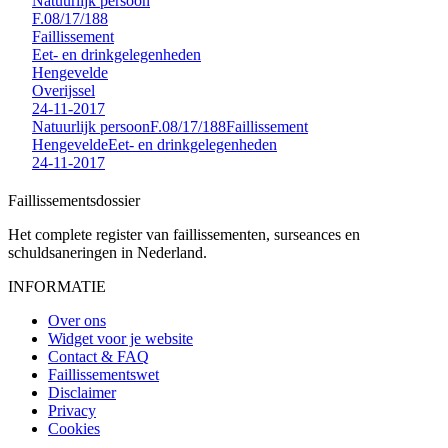
Natuurlijk persoon
F.08/17/188
Faillissement
Eet- en drinkgelegenheden
Hengevelde
Overijssel
24-11-2017
Natuurlijk persoon
F.08/17/188
Faillissement
Hengevelde
Eet- en drinkgelegenheden
24-11-2017
Faillissements
dossier
Het complete register van faillissementen, surseances en
schuldsaneringen in Nederland.
INFORMATIE
Over ons
Widget voor je website
Contact & FAQ
Faillissementswet
Disclaimer
Privacy
Cookies