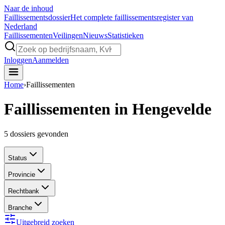
Naar de inhoud
Faillissements
dossier
Het complete faillissementsregister van
Nederland
Faillissementen
Veilingen
Nieuws
Statistieken
Inloggen
Aanmelden
Home
›
Faillissementen
Faillissementen in Hengevelde
5
dossiers gevonden
Status
Provincie
Rechtbank
Branche
Uitgebreid zoeken