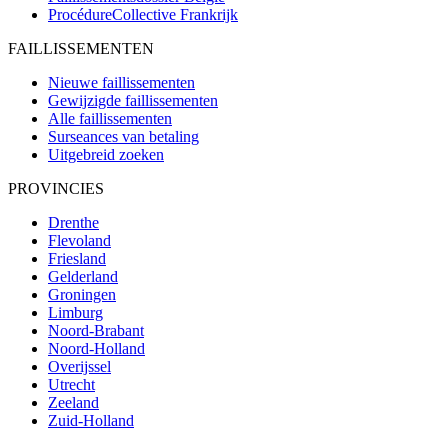
ProcédureCollective
Frankrijk
FAILLISSEMENTEN
Nieuwe faillissementen
Gewijzigde faillissementen
Alle faillissementen
Surseances van betaling
Uitgebreid zoeken
PROVINCIES
Drenthe
Flevoland
Friesland
Gelderland
Groningen
Limburg
Noord-Brabant
Noord-Holland
Overijssel
Utrecht
Zeeland
Zuid-Holland