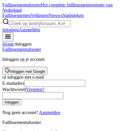
Faillissements
dossier
Het complete faillissementsregister van
Nederland
Faillissementen
Veilingen
Nieuws
Statistieken
Inloggen
Aanmelden
Home
›
Inloggen
Faillissements
dossier
Inloggen op je account
Inloggen met Google
of inloggen met e-mail
E-mailadres
Wachtwoord
Vergeten?
Inloggen
Nog geen account?
Aanmelden
Faillissements
dossier