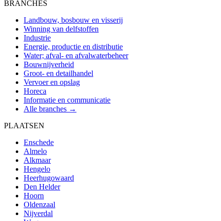
BRANCHES
Landbouw, bosbouw en visserij
Winning van delfstoffen
Industrie
Energie, productie en distributie
Water; afval- en afvalwaterbeheer
Bouwnijverheid
Groot- en detailhandel
Vervoer en opslag
Horeca
Informatie en communicatie
Alle branches →
PLAATSEN
Enschede
Almelo
Alkmaar
Hengelo
Heerhugowaard
Den Helder
Hoorn
Oldenzaal
Nijverdal