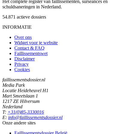
Het complete register van faillissementen, surseances en
schuldsaneringen in Nederland.
54.871
actieve dossiers
INFORMATIE
Over ons
Widget voor je website
Contact & FAQ
Faillissementswet
Disclaimer
Privacy
Cookies
faillissementsdossier.nl
Media Park
Locatie Heideheuvel H1
Mart Smeetslaan 1
1217 ZE Hilversum
Nederland
T:
+31(0)85-3330016
E:
info@faillissementsdossier.nl
Onze andere sites
Faillissementsdossier
België