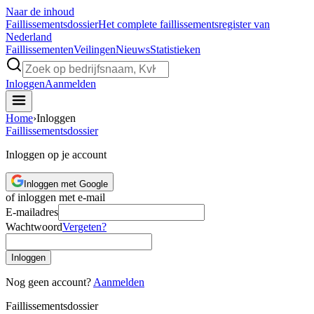
Naar de inhoud
Faillissements
dossier
Het complete faillissementsregister van
Nederland
Faillissementen
Veilingen
Nieuws
Statistieken
Inloggen
Aanmelden
Home
›
Inloggen
Faillissements
dossier
Inloggen op je account
Inloggen met Google
of inloggen met e-mail
E-mailadres
Wachtwoord
Vergeten?
Inloggen
Nog geen account?
Aanmelden
Faillissements
dossier