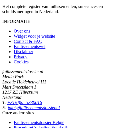
Het complete register van faillissementen, surseances en
schuldsaneringen in Nederland.
INFORMATIE
Over ons
Widget voor je website
Contact & FAQ
Faillissementswet
Disclaimer
Privacy
Cookies
faillissementsdossier.nl
Media Park
Locatie Heideheuvel H1
Mart Smeetslaan 1
1217 ZE Hilversum
Nederland
T:
+31(0)85-3330016
E:
info@faillissementsdossier.nl
Onze andere sites
Faillissementsdossier
België
ProcédureCollective
Frankrijk