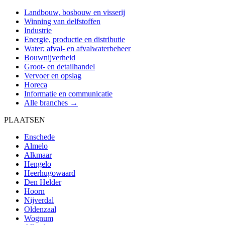
Landbouw, bosbouw en visserij
Winning van delfstoffen
Industrie
Energie, productie en distributie
Water; afval- en afvalwaterbeheer
Bouwnijverheid
Groot- en detailhandel
Vervoer en opslag
Horeca
Informatie en communicatie
Alle branches →
PLAATSEN
Enschede
Almelo
Alkmaar
Hengelo
Heerhugowaard
Den Helder
Hoorn
Nijverdal
Oldenzaal
Wognum