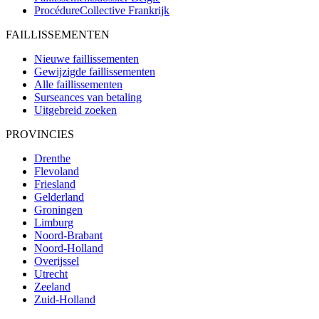
ProcédureCollective
Frankrijk
FAILLISSEMENTEN
Nieuwe faillissementen
Gewijzigde faillissementen
Alle faillissementen
Surseances van betaling
Uitgebreid zoeken
PROVINCIES
Drenthe
Flevoland
Friesland
Gelderland
Groningen
Limburg
Noord-Brabant
Noord-Holland
Overijssel
Utrecht
Zeeland
Zuid-Holland