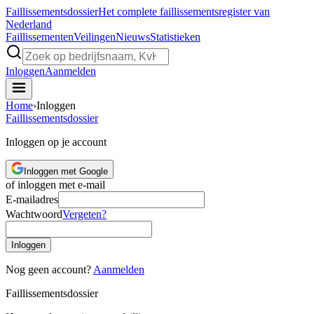
Faillissements
dossier
Het complete faillissementsregister van
Nederland
Faillissementen
Veilingen
Nieuws
Statistieken
Inloggen
Aanmelden
Home
›
Inloggen
Faillissements
dossier
Inloggen op je account
Inloggen met Google
of inloggen met e-mail
E-mailadres
Wachtwoord
Vergeten?
Inloggen
Nog geen account?
Aanmelden
Faillissements
dossier