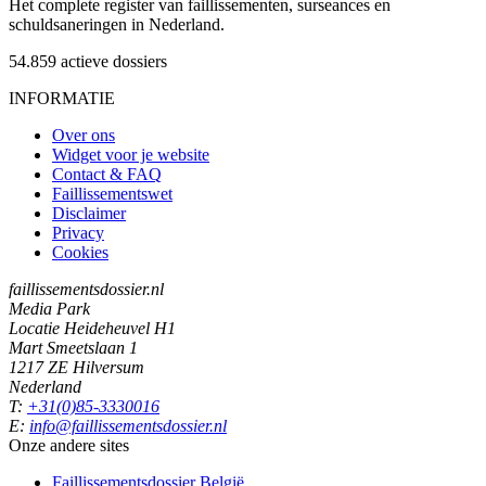
Het complete register van faillissementen, surseances en
schuldsaneringen in Nederland.
54.859
actieve dossiers
INFORMATIE
Over ons
Widget voor je website
Contact & FAQ
Faillissementswet
Disclaimer
Privacy
Cookies
faillissementsdossier.nl
Media Park
Locatie Heideheuvel H1
Mart Smeetslaan 1
1217 ZE Hilversum
Nederland
T:
+31(0)85-3330016
E:
info@faillissementsdossier.nl
Onze andere sites
Faillissementsdossier
België