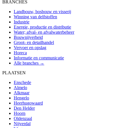
BRANCHES
Landbouw, bosbouw en visserij
Winning van delfstoffen
Industrie
Energie, productie en distributie
Water; afval- en afvalwaterbeheer
Bouwnijverheid
Groot- en detailhandel
Vervoer en opslag
Horeca
Informatie en communicatie
Alle branches →
PLAATSEN
Enschede
Almelo
Alkmaar
Hengelo
Heerhugowaard
Den Helder
Hoorn
Oldenzaal
Nijverdal