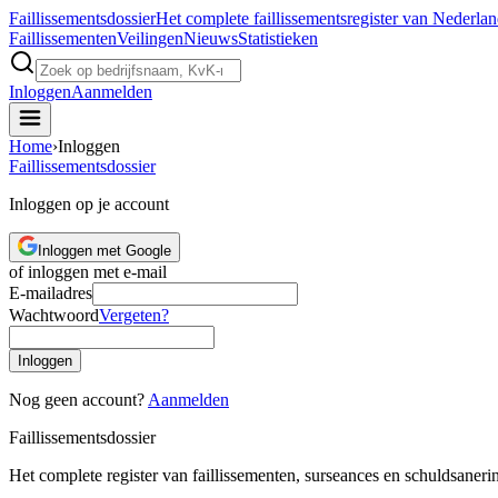
Faillissements
dossier
Het complete faillissementsregister van Nederla
Faillissementen
Veilingen
Nieuws
Statistieken
Inloggen
Aanmelden
Home
›
Inloggen
Faillissements
dossier
Inloggen op je account
Inloggen met Google
of inloggen met e-mail
E-mailadres
Wachtwoord
Vergeten?
Inloggen
Nog geen account?
Aanmelden
Faillissements
dossier
Het complete register van faillissementen, surseances en schuldsaner