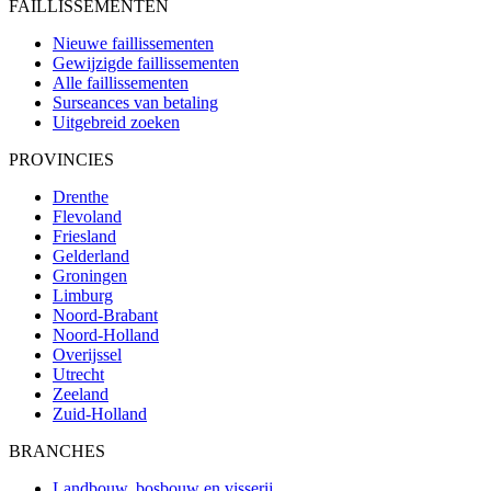
FAILLISSEMENTEN
Nieuwe faillissementen
Gewijzigde faillissementen
Alle faillissementen
Surseances van betaling
Uitgebreid zoeken
PROVINCIES
Drenthe
Flevoland
Friesland
Gelderland
Groningen
Limburg
Noord-Brabant
Noord-Holland
Overijssel
Utrecht
Zeeland
Zuid-Holland
BRANCHES
Landbouw, bosbouw en visserij