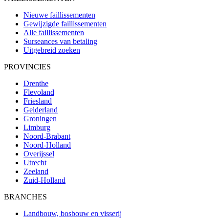
Nieuwe faillissementen
Gewijzigde faillissementen
Alle faillissementen
Surseances van betaling
Uitgebreid zoeken
PROVINCIES
Drenthe
Flevoland
Friesland
Gelderland
Groningen
Limburg
Noord-Brabant
Noord-Holland
Overijssel
Utrecht
Zeeland
Zuid-Holland
BRANCHES
Landbouw, bosbouw en visserij