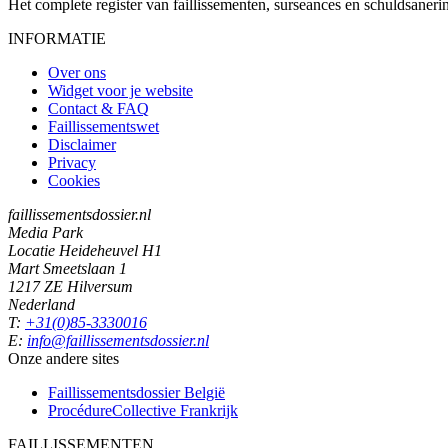
Het complete register van faillissementen, surseances en schuldsaner
INFORMATIE
Over ons
Widget voor je website
Contact & FAQ
Faillissementswet
Disclaimer
Privacy
Cookies
faillissementsdossier.nl
Media Park
Locatie Heideheuvel H1
Mart Smeetslaan 1
1217 ZE Hilversum
Nederland
T:
+31(0)85-3330016
E:
info@faillissementsdossier.nl
Onze andere sites
Faillissementsdossier
België
ProcédureCollective
Frankrijk
FAILLISSEMENTEN