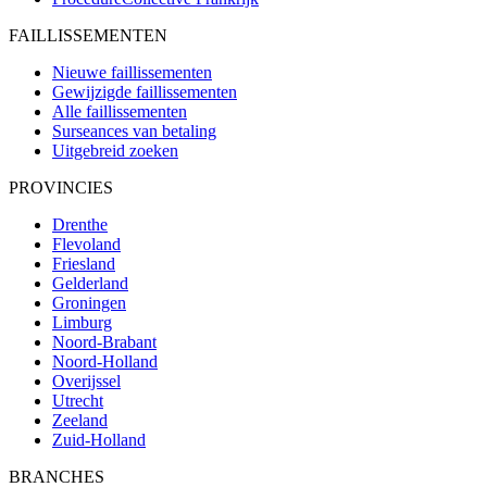
FAILLISSEMENTEN
Nieuwe faillissementen
Gewijzigde faillissementen
Alle faillissementen
Surseances van betaling
Uitgebreid zoeken
PROVINCIES
Drenthe
Flevoland
Friesland
Gelderland
Groningen
Limburg
Noord-Brabant
Noord-Holland
Overijssel
Utrecht
Zeeland
Zuid-Holland
BRANCHES