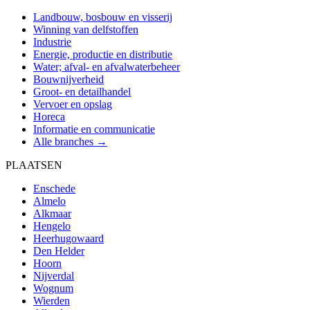
Landbouw, bosbouw en visserij
Winning van delfstoffen
Industrie
Energie, productie en distributie
Water; afval- en afvalwaterbeheer
Bouwnijverheid
Groot- en detailhandel
Vervoer en opslag
Horeca
Informatie en communicatie
Alle branches →
PLAATSEN
Enschede
Almelo
Alkmaar
Hengelo
Heerhugowaard
Den Helder
Hoorn
Nijverdal
Wognum
Wierden