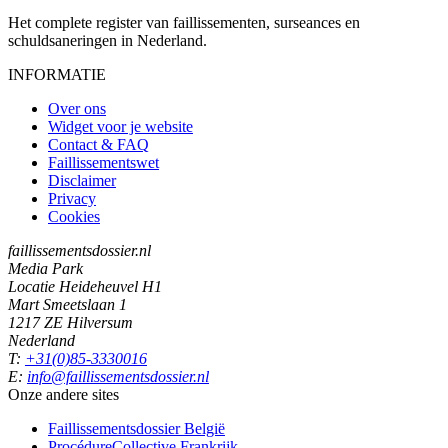
Het complete register van faillissementen, surseances en
schuldsaneringen in Nederland.
INFORMATIE
Over ons
Widget voor je website
Contact & FAQ
Faillissementswet
Disclaimer
Privacy
Cookies
faillissementsdossier.nl
Media Park
Locatie Heideheuvel H1
Mart Smeetslaan 1
1217 ZE Hilversum
Nederland
T:
+31(0)85-3330016
E:
info@faillissementsdossier.nl
Onze andere sites
Faillissementsdossier
België
ProcédureCollective
Frankrijk