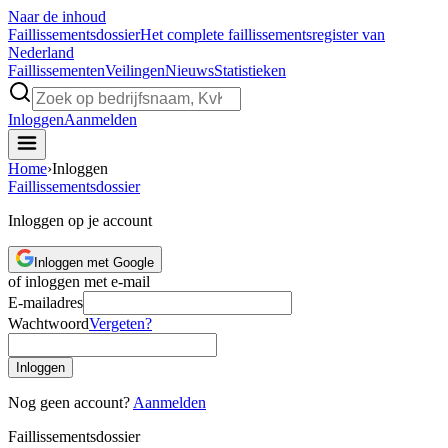
Naar de inhoud
Faillissements
dossier
Het complete faillissementsregister van
Nederland
Faillissementen
Veilingen
Nieuws
Statistieken
Inloggen
Aanmelden
Home
›
Inloggen
Faillissements
dossier
Inloggen op je account
Inloggen met Google
of inloggen met e-mail
E-mailadres
Wachtwoord
Vergeten?
Inloggen
Nog geen account?
Aanmelden
Faillissements
dossier