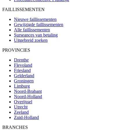
FAILLISSEMENTEN
Nieuwe faillissementen
Gewijzigde faillissementen
Alle faillissementen
Surseances van betaling
Uitgebreid zoeken
PROVINCIES
Drenthe
Flevoland
Friesland
Gelderland
Groningen
Limburg
Noord-Brabant
Noord-Holland
Overijssel
Utrecht
Zeeland
Zuid-Holland
BRANCHES