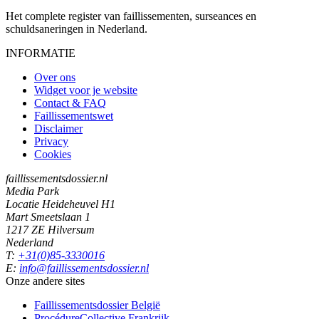
Het complete register van faillissementen, surseances en
schuldsaneringen in Nederland.
INFORMATIE
Over ons
Widget voor je website
Contact & FAQ
Faillissementswet
Disclaimer
Privacy
Cookies
faillissementsdossier.nl
Media Park
Locatie Heideheuvel H1
Mart Smeetslaan 1
1217 ZE Hilversum
Nederland
T:
+31(0)85-3330016
E:
info@faillissementsdossier.nl
Onze andere sites
Faillissementsdossier
België
ProcédureCollective
Frankrijk