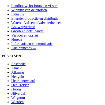
Landbouw, bosbouw en visserij
Winning van delfstoffen
Industrie
Energie, productie en distributie
Water; afval- en afvalwaterbeheer
Bouwnijverheid
Groot- en detailhandel
Vervoer en opslag
Horeca
Informatie en communicatie
Alle branches →
PLAATSEN
Enschede
Almelo
Alkmaar
Hengelo
Heerhugowaard
Den Helder
Hoorn
Nijverdal
Wognum
Wierden