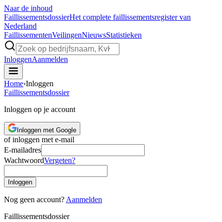
Naar de inhoud
Faillissements
dossier
Het complete faillissementsregister van
Nederland
Faillissementen
Veilingen
Nieuws
Statistieken
Inloggen
Aanmelden
Home
›
Inloggen
Faillissements
dossier
Inloggen op je account
Inloggen met Google
of inloggen met e-mail
E-mailadres
Wachtwoord
Vergeten?
Inloggen
Nog geen account?
Aanmelden
Faillissements
dossier